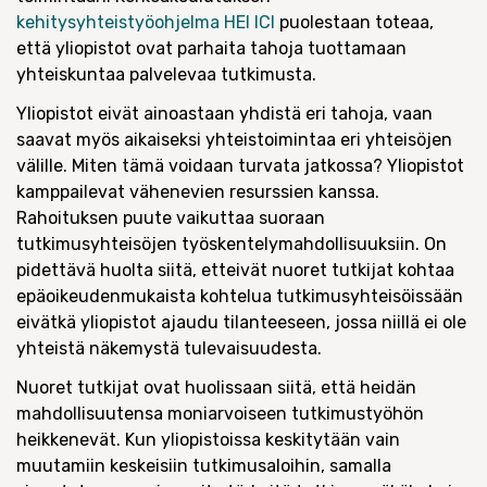
kehitysyhteistyöohjelma HEI ICI
puolestaan toteaa,
että yliopistot ovat parhaita tahoja tuottamaan
yhteiskuntaa palvelevaa tutkimusta.
Yliopistot eivät ainoastaan yhdistä eri tahoja, vaan
saavat myös aikaiseksi yhteistoimintaa eri yhteisöjen
välille. Miten tämä voidaan turvata jatkossa? Yliopistot
kamppailevat vähenevien resurssien kanssa.
Rahoituksen puute vaikuttaa suoraan
tutkimusyhteisöjen työskentelymahdollisuuksiin. On
pidettävä huolta siitä, etteivät nuoret tutkijat kohtaa
epäoikeudenmukaista kohtelua tutkimusyhteisöissään
eivätkä yliopistot ajaudu tilanteeseen, jossa niillä ei ole
yhteistä näkemystä tulevaisuudesta.
Nuoret tutkijat ovat huolissaan siitä, että heidän
mahdollisuutensa moniarvoiseen tutkimustyöhön
heikkenevät. Kun yliopistoissa keskitytään vain
muutamiin keskeisiin tutkimusaloihin, samalla