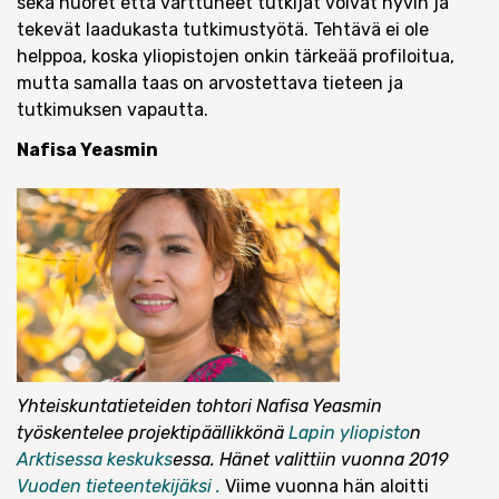
sekä nuoret että varttuneet tutkijat voivat hyvin ja
tekevät laadukasta tutkimustyötä. Tehtävä ei ole
helppoa, koska yliopistojen onkin tärkeää profiloitua,
mutta samalla taas on arvostettava tieteen ja
tutkimuksen vapautta.
Nafisa Yeasmin
Yhteiskuntatieteiden tohtori Nafisa Yeasmin
työskentelee projektipäällikkönä
Lapin yliopisto
n
Arktisessa keskuks
essa. Hänet valittiin vuonna 2019
Vuoden tieteentekijäksi .
Viime vuonna hän aloitti