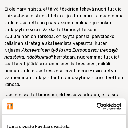
Ei ole harvinaista, että väitöskirjaa tekevä nuori tutkija
tai vastavalmistunut tohtori joutuu muuttamaan omaa
tutkimusaihettaan päästäkseen mukaan johonkin
tutkijayhteisöön. Vaikka tutkimusyhteisöön
kuuluminen on tärkeää, on syytä pohtia, palveleeko
tällainen strategia akateemista vapautta. Kuten
kirjassa
Akateeminen työ ja ura Euroopassa: trendejä,
haasteita, näkökulmia*
kerrotaan, nuoremmat tutkijat
saattavat jäädä akateemiseen katveeseen, mikäli
heidän tutkimusintressinsä eivät mene yksiin tietyn
vanhemman tutkijan tai tutkimusryhmän prioriteettien
kanssa.
Useimmissa tutkimusprojekteissa vaaditaan, että sitä
johtaa dosentti- tai professoritasoinen päätutkija.
Toisin sanoen väitöskirjatutkijalla ei ole kelpoisuutta
toimia päätutkijana, eikä välttämättä tohtorillakaan,
ellei hänellä ei ole pysyvää työsuhdetta minkään
Tämä sivusto käyttää evästeitä