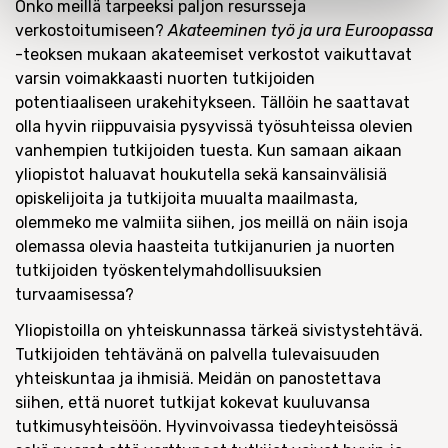
Onko meillä tarpeeksi paljon resursseja
verkostoitumiseen?
Akateeminen työ ja ura Euroopassa
-teoksen mukaan akateemiset verkostot vaikuttavat
varsin voimakkaasti nuorten tutkijoiden
potentiaaliseen urakehitykseen. Tällöin he saattavat
olla hyvin riippuvaisia pysyvissä työsuhteissa olevien
vanhempien tutkijoiden tuesta. Kun samaan aikaan
yliopistot haluavat houkutella sekä kansainvälisiä
opiskelijoita ja tutkijoita muualta maailmasta,
olemmeko me valmiita siihen, jos meillä on näin isoja
olemassa olevia haasteita tutkijanurien ja nuorten
tutkijoiden työskentelymahdollisuuksien
turvaamisessa?
Yliopistoilla on yhteiskunnassa tärkeä sivistystehtävä.
Tutkijoiden tehtävänä on palvella tulevaisuuden
yhteiskuntaa ja ihmisiä. Meidän on panostettava
siihen, että nuoret tutkijat kokevat kuuluvansa
tutkimusyhteisöön. Hyvinvoivassa tiedeyhteisössä