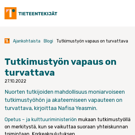
Skip
to
content
Ajankohtaista
Blogi
Tutkimustyön vapaus on turvattava
Tutkimustyön vapaus on
turvattava
27.10.2022
Nuorten tutkijoiden mahdollisuus moniarvoiseen
tutkimustyöhön ja akateemiseen vapauteen on
turvattava, kirjoittaa Nafisa Yeasmin.
Opetus – ja kulttuuriministeriön
mukaan tutkimustyöllä
on merkitystä, kun se vaikuttaa suoraan yhteiskunnan
toimintaan. Korkeakoulutuksen