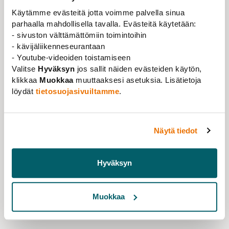
varteen otettavan tutkimustahon, yliopiston tai
Käytämme evästeitä jotta voimme palvella sinua
tutkimusinstituutin kanssa. Projektirahoitusta
parhaalla mahdollisella tavalla. Evästeitä käytetään:
hakeakseen nuoren tutkijan tulee saada puolelleen
- sivuston välttämättömiin toimintoihin
työsuhteessa oleva tutkija, jolla on halu ja tahto
- kävijäliikenneseurantaan
auttaa. Toisaalta projektin johtaminen ei ole
- Youtube-videoiden toistamiseen
välttämättä pysyvässä työsuhteessa olevalle tutkijalle
Valitse
Hyväksyn
jos sallit näiden evästeiden käytön,
houkuttelevaa, koska se vaatii huomattavan paljon
klikkaa
Muokkaa
muuttaaksesi asetuksia. Lisätietoja
aikaa ja pitkäaikaista sitoutumista. Professoritason
löydät
tietosuojasivuiltamme
.
henkilölle voi olla melko raskasta, jos hänen pitää
johtaa tutkimushanketta, joka ei häntä innosta.
Näytä tiedot
Nuoremmat tutkijat saattavat jäädä
akateemiseen katveeseen, jos heidän
Hyväksyn
tutkimusintressinsä eivät sovi tietyn
vanhemman tutkijan tai tutkimusryhmän
prioriteetteihin
Muokkaa