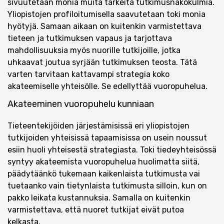
sivuutetaan monia muita tärkeitä tutkimusnäkökulmia.
Yliopistojen profiloitumisella saavutetaan toki monia
hyötyjä. Samaan aikaan on kuitenkin varmistettava
tieteen ja tutkimuksen vapaus ja tarjottava
mahdollisuuksia myös nuorille tutkijoille, jotka
uhkaavat joutua syrjään tutkimuksen teosta. Tätä
varten tarvitaan kattavampi strategia koko
akateemiselle yhteisölle. Se edellyttää vuoropuhelua.
Akateeminen vuoropuhelu kunniaan
Tieteentekijöiden järjestämisissä eri yliopistojen
tutkijoiden yhteisissä tapaamisissa on usein noussut
esiin huoli yhteisestä strategiasta. Toki tiedeyhteisössä
syntyy akateemista vuoropuhelua huolimatta siitä,
päädytäänkö tukemaan kaikenlaista tutkimusta vai
tuetaanko vain tietynlaista tutkimusta silloin, kun on
pakko leikata kustannuksia. Samalla on kuitenkin
varmistettava, että nuoret tutkijat eivät putoa
kelkasta.