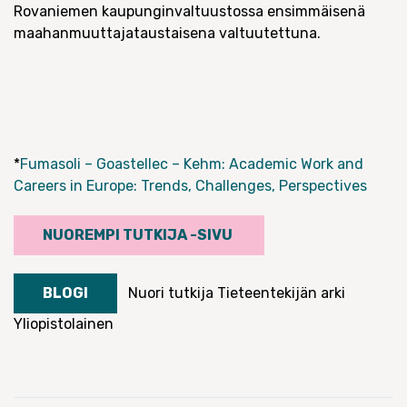
Rovaniemen kaupunginvaltuustossa ensimmäisenä
maahanmuuttajataustaisena valtuutettuna.
*
Fumasoli – Goastellec – Kehm: Academic Work and
Careers in Europe: Trends, Challenges, Perspectives
NUOREMPI TUTKIJA -SIVU
BLOGI
Nuori tutkija
Tieteentekijän arki
Yliopistolainen