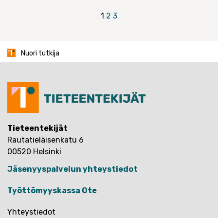
Artikkelien
1
2
3
sivutus
Nuori tutkija
Tieteentekijät
Rautatieläisenkatu 6
00520 Helsinki
Jäsenyyspalvelun yhteystiedot
Työttömyyskassa Ote
Yhteystiedot