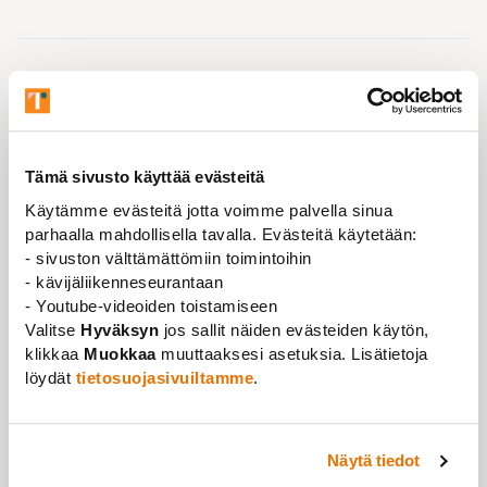
Tämä sivusto käyttää evästeitä
Käytämme evästeitä jotta voimme palvella sinua
parhaalla mahdollisella tavalla. Evästeitä käytetään:
- sivuston välttämättömiin toimintoihin
- kävijäliikenneseurantaan
- Youtube-videoiden toistamiseen
Valitse
Hyväksyn
jos sallit näiden evästeiden käytön,
klikkaa
Muokkaa
muuttaaksesi asetuksia. Lisätietoja
löydät
tietosuojasivuiltamme
.
Ajankohtaista
,
Artikkeli
,
Uutinen
07.03.2024
Näytä tiedot
Shaping the Future of Doctoral Education