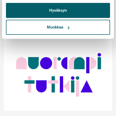
brought together those interested in the
development of doctoral education
Hyväksyn
Lue lisää
Muokkaa