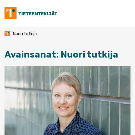
Skip
to
content
Nuori tutkija
Avainsanat:
Nuori tutkija