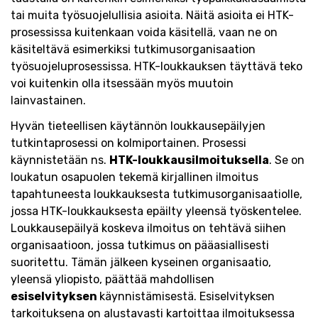
tai muita työsuojelullisia asioita. Näitä asioita ei HTK-
prosessissa kuitenkaan voida käsitellä, vaan ne on
käsiteltävä esimerkiksi tutkimusorganisaation
työsuojeluprosessissa. HTK-loukkauksen täyttävä teko
voi kuitenkin olla itsessään myös muutoin
lainvastainen.
Hyvän tieteellisen käytännön loukkausepäilyjen
tutkintaprosessi on kolmiportainen. Prosessi
käynnistetään ns.
HTK-loukkausilmoituksella
. Se on
loukatun osapuolen tekemä kirjallinen ilmoitus
tapahtuneesta loukkauksesta tutkimusorganisaatiolle,
jossa HTK-loukkauksesta epäilty yleensä työskentelee.
Loukkausepäilyä koskeva ilmoitus on tehtävä siihen
organisaatioon, jossa tutkimus on pääasiallisesti
suoritettu. Tämän jälkeen kyseinen organisaatio,
yleensä yliopisto, päättää mahdollisen
esiselvityksen
käynnistämisestä. Esiselvityksen
tarkoituksena on alustavasti kartoittaa ilmoituksessa