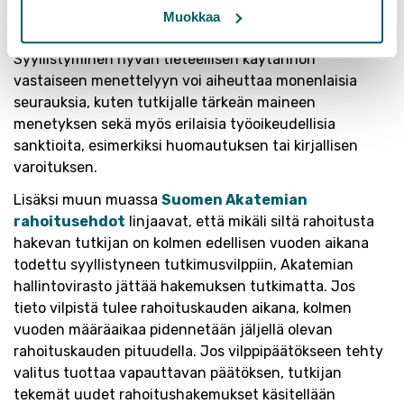
On vakava asia, jos tutkijan todetaan syyllistyneen
Muokkaa
HTK-loukkaukseen, kuten esimerkiksi tiedevilppiin.
Syyllistyminen hyvän tieteellisen käytännön
vastaiseen menettelyyn voi aiheuttaa monenlaisia
seurauksia, kuten tutkijalle tärkeän maineen
menetyksen sekä myös erilaisia työoikeudellisia
sanktioita, esimerkiksi huomautuksen tai kirjallisen
varoituksen.
Lisäksi muun muassa
Suomen Akatemian
rahoitusehdot
linjaavat, että mikäli siltä rahoitusta
hakevan tutkijan on kolmen edellisen vuoden aikana
todettu syyllistyneen tutkimusvilppiin, Akatemian
hallintovirasto jättää hakemuksen tutkimatta. Jos
tieto vilpistä tulee rahoituskauden aikana, kolmen
vuoden määräaikaa pidennetään jäljellä olevan
rahoituskauden pituudella. Jos vilppipäätökseen tehty
valitus tuottaa vapauttavan päätöksen, tutkijan
tekemät uudet rahoitushakemukset käsitellään