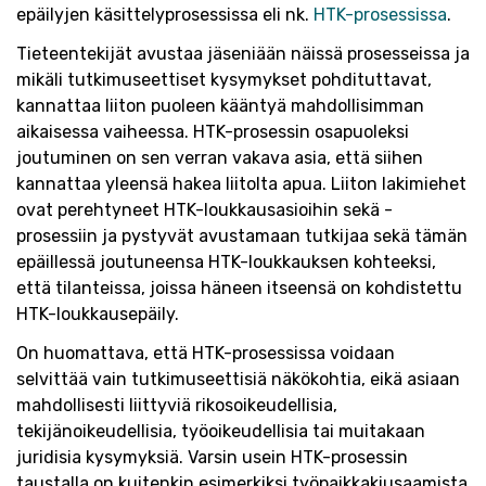
epäilyjen käsittelyprosessissa eli nk.
HTK-prosessissa
.
Tieteentekijät avustaa jäseniään näissä prosesseissa ja
mikäli tutkimuseettiset kysymykset pohdituttavat,
kannattaa liiton puoleen kääntyä mahdollisimman
aikaisessa vaiheessa. HTK-prosessin osapuoleksi
joutuminen on sen verran vakava asia, että siihen
kannattaa yleensä hakea liitolta apua. Liiton lakimiehet
ovat perehtyneet HTK-loukkausasioihin sekä -
prosessiin ja pystyvät avustamaan tutkijaa sekä tämän
epäillessä joutuneensa HTK-loukkauksen kohteeksi,
että tilanteissa, joissa häneen itseensä on kohdistettu
HTK-loukkausepäily.
On huomattava, että HTK-prosessissa voidaan
selvittää vain tutkimuseettisiä näkökohtia, eikä asiaan
mahdollisesti liittyviä rikosoikeudellisia,
tekijänoikeudellisia, työoikeudellisia tai muitakaan
juridisia kysymyksiä. Varsin usein HTK-prosessin
taustalla on kuitenkin esimerkiksi työpaikkakiusaamista