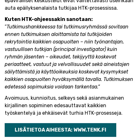
epäviralliset keskustelut eivät valitettavasti useinkaan
auta epäilyksenalaista tutkijaa HTK-prosessissa.
Kuten HTK-ohjeessakin sanotaan:
”
Tutkimushankkeessa tai tutkimusryhmässä sovitaan
ennen tutkimuksen aloittamista tai tutkijoiden
rekrytointia kaikkien osapuolten – niin työnantajan,
vastuullisen tutkijan (principal investigator) kuin
ryhmän jäsenten – oikeudet, tekijyyttä koskevat
periaatteet, vastuut ja velvollisuudet sekä aineistojen
säilyttämistä ja käyttöoikeuksia koskevat kysymykset
kaikkien osapuolten hyväksymällä tavalla. Tutkimuksen
edetessä sopimuksia voidaan tarkentaa.”
Avoimuus, kunnioitus, selkeys sekä asianmukainen
kirjallinen sopiminen edesauttavat kaikkien
työskentelyä ja ehkäisevät turhia HTK-prosesseja.
LISÄTIETOA AIHEESTA: WWW.TENK.FI