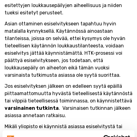
esitettyjen loukkausepäilyjen aiheellisuus ja niiden
tueksi esitetyt perusteet.
Asian ottaminen esiselvitykseen tapahtuu hyvin
matalalla kynnyksellä. Käytännössä ainoastaan
tilanteissa, joissa on selvää, ettei kysymys ole hyvän
tieteellisen käytännön loukkaustilanteesta, voidaan
esiselvitys jättää käynnistämättä. HTK-prosessi voi
päättyä esiselvitykseen, jos todetaan, että
loukkausepäily on aiheeton eikä tämän vuoksi
varsinaista tutkimusta asiassa ole syytä suorittaa.
Jos esiselvityksen jälkeen on edelleen syytä epäillä
piittaamattomuutta hyvästä tieteellisestä käytännöstä
tai vilppiä tieteellisessä toiminnassa, on käynnistettävä
varsinainen tutkinta
. Varsinaisen tutkinnan jälkeen
asiassa annetaan ratkaisu.
Mikäli yliopisto ei käynnistä asiassa esiselvitystä tai
katso myöhemmin varsinaisen tutkinnan tekemistä