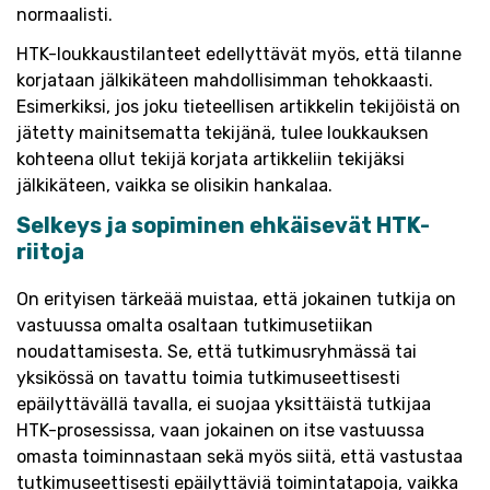
normaalisti.
HTK-loukkaustilanteet edellyttävät myös, että tilanne
korjataan jälkikäteen mahdollisimman tehokkaasti.
Esimerkiksi, jos joku tieteellisen artikkelin tekijöistä on
jätetty mainitsematta tekijänä, tulee loukkauksen
kohteena ollut tekijä korjata artikkeliin tekijäksi
jälkikäteen, vaikka se olisikin hankalaa.
Selkeys ja sopiminen ehkäisevät HTK-
riitoja
On erityisen tärkeää muistaa, että jokainen tutkija on
vastuussa omalta osaltaan tutkimusetiikan
noudattamisesta. Se, että tutkimusryhmässä tai
yksikössä on tavattu toimia tutkimuseettisesti
epäilyttävällä tavalla, ei suojaa yksittäistä tutkijaa
HTK-prosessissa, vaan jokainen on itse vastuussa
omasta toiminnastaan sekä myös siitä, että vastustaa
tutkimuseettisesti epäilyttäviä toimintatapoja, vaikka