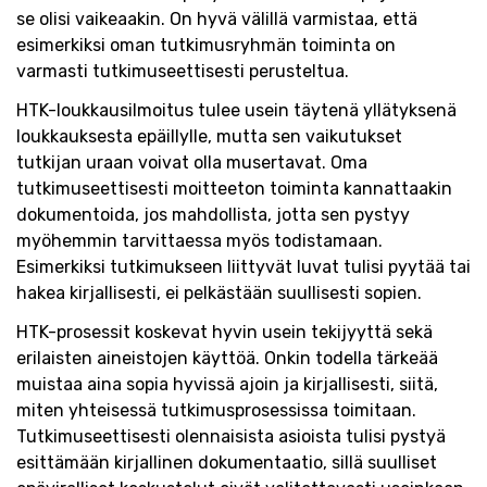
se olisi vaikeaakin. On hyvä välillä varmistaa, että
esimerkiksi oman tutkimusryhmän toiminta on
varmasti tutkimuseettisesti perusteltua.
HTK-loukkausilmoitus tulee usein täytenä yllätyksenä
loukkauksesta epäillylle, mutta sen vaikutukset
tutkijan uraan voivat olla musertavat. Oma
tutkimuseettisesti moitteeton toiminta kannattaakin
dokumentoida, jos mahdollista, jotta sen pystyy
myöhemmin tarvittaessa myös todistamaan.
Esimerkiksi tutkimukseen liittyvät luvat tulisi pyytää tai
hakea kirjallisesti, ei pelkästään suullisesti sopien.
HTK-prosessit koskevat hyvin usein tekijyyttä sekä
erilaisten aineistojen käyttöä. Onkin todella tärkeää
muistaa aina sopia hyvissä ajoin ja kirjallisesti, siitä,
miten yhteisessä tutkimusprosessissa toimitaan.
Tutkimuseettisesti olennaisista asioista tulisi pystyä
esittämään kirjallinen dokumentaatio, sillä suulliset