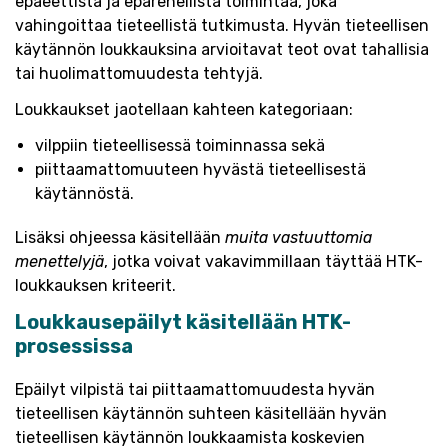
epäeettistä ja epärehellistä toimintaa, joka
vahingoittaa tieteellistä tutkimusta. Hyvän tieteellisen
käytännön loukkauksina arvioitavat teot ovat tahallisia
tai huolimattomuudesta tehtyjä.
Loukkaukset jaotellaan kahteen kategoriaan:
vilppiin tieteellisessä toiminnassa sekä
piittaamattomuuteen hyvästä tieteellisestä
käytännöstä.
Lisäksi ohjeessa käsitellään
muita vastuuttomia
menettelyjä
, jotka voivat vakavimmillaan täyttää HTK-
loukkauksen kriteerit.
Loukkausepäilyt käsitellään HTK-
prosessissa
Epäilyt vilpistä tai piittaamattomuudesta hyvän
tieteellisen käytännön suhteen käsitellään hyvän
tieteellisen käytännön loukkaamista koskevien