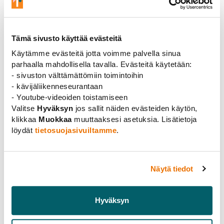
aiheelliseksi tai prosessin osapuoli on muutoin
tyytymätön prosessiin, on loukkausepäilyn esittäjällä
tai loukkauksesta epäillyllä oikeus pyytää
Tämä sivusto käyttää evästeitä
Tutkimuseettiseltä neuvottelukunnalta (TENK)
Käytämme evästeitä jotta voimme palvella sinua
lausuntoa asiassa. TENK voi palauttaa asian uudelleen
parhaalla mahdollisella tavalla. Evästeitä käytetään:
käsiteltäväksi tutkimusorganisaatioon.
- sivuston välttämättömiin toimintoihin
HTK-prosessit ovat yleensä varsin pitkiä, jopa useita
- kävijäliikenneseurantaan
vuosia. Vuoden 2023 päivityksessä prosessia onkin
- Youtube-videoiden toistamiseen
pyritty lyhentämään. Valitettavasti yliopistojen
Valitse
Hyväksyn
jos sallit näiden evästeiden käytön,
klikkaa
Muokkaa
muuttaaksesi asetuksia. Lisätietoja
osaamistasossa HTK-prosessien hoitamisen suhteen on
löydät
tietosuojasivuiltamme
.
sangen isoja eroja. Liitto on joutunut useampaan
otteeseen puuttumaan prosessien kulkuun, koska niitä
ei ole toteutettu asianmukaisella tavalla. Yliopistoissa
tulisi kiinnittää huomattavasti nykyistä enemmän
Näytä tiedot
huomiota HTK-prosessin toteuttamiseen TENKin
ohjeistuksen mukaisella tavalla.
Hyväksyn
HTK-loukkaus on vakava asia