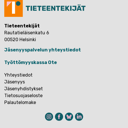
Tieteentekijät
Rautatieläisenkatu 6
00520 Helsinki
Jäsenyyspalvelun yhteystiedot
Työttömyyskassa Ote
Yhteystiedot
Jäsenyys
Jäsenyhdistykset
Tietosuojaseloste
Palautelomake