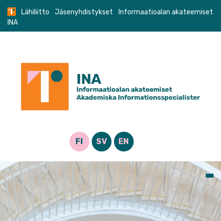
Skip
Lähiliitto
Jäsenyhdistykset
Informaatioalan akateemiset
to
INA
content
FI
SV
EN