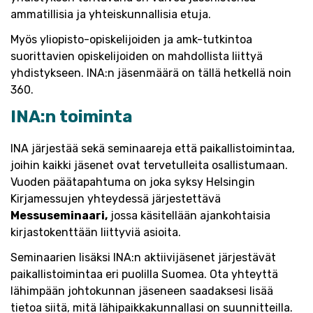
ammatillisia ja yhteiskunnallisia etuja.
Myös yliopisto-opiskelijoiden ja amk-tutkintoa
suorittavien opiskelijoiden on mahdollista liittyä
yhdistykseen. INA:n jäsenmäärä on tällä hetkellä noin
360.
INA:n toiminta
INA järjestää sekä seminaareja että paikallistoimintaa,
joihin kaikki jäsenet ovat tervetulleita osallistumaan.
Vuoden päätapahtuma on joka syksy Helsingin
Kirjamessujen yhteydessä järjestettävä
Messuseminaari,
jossa käsitellään ajankohtaisia
kirjastokenttään liittyviä asioita.
Seminaarien lisäksi INA:n aktiivijäsenet järjestävät
paikallistoimintaa eri puolilla Suomea. Ota yhteyttä
lähimpään johtokunnan jäseneen saadaksesi lisää
tietoa siitä, mitä lähipaikkakunnallasi on suunnitteilla.