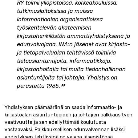
RY toimii yliopistoissa, korkeakouluissa,
tutkimuslaitoksissa ja muissa
informaatioalan organisaatioissa
työskentelevän akateemisen
kirjastohenkilöstön ammattiyhdistyksenä ja
edunvalvojana. INA:n jäsenet ovat kirjasto-
ja tietopalvelualan tehtävissä toimivia
tietoasiantuntijoita, informaatikkoja,
kirjastonhoitajia tai muita tiedonhallinnan
asiantuntijoita tai johtajia. Yhdistys on
perustettu 1965.
Yhdistyksen päämääränä on saada informaatio- ja
kirjastoalan asiantuntijoiden ja johtajien palkkaus työn
vaativuutta ja sen edellyttämää koulutusta
vastaavaksi. Palkkauksellisen edunvalvonnan lisäksi
yhdistyksen tehtävänä on valvoa jäsenistönsä