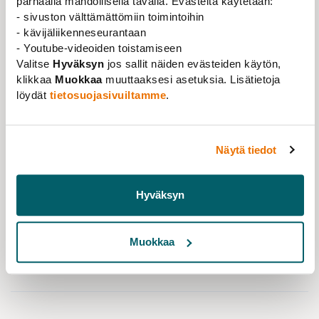
parhaalla mahdollisella tavalla. Evästeitä käytetään:
- sivuston välttämättömiin toimintoihin
- kävijäliikenneseurantaan
- Youtube-videoiden toistamiseen
Valitse
Hyväksyn
jos sallit näiden evästeiden käytön,
klikkaa
Muokkaa
muuttaaksesi asetuksia. Lisätietoja
löydät
tietosuojasivuiltamme
.
Näytä tiedot
Ajankohtaista
18.06.2026
Hyväksyn
Jäsenpalvelu ja oikeudellinen neuvonta
tukenasi myös kesällä
Muokkaa
Lue lisää