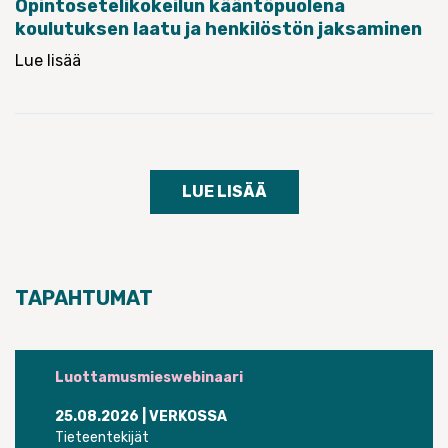
Opintosetelikokeilun kääntöpuolena
koulutuksen laatu ja henkilöstön jaksaminen
Lue lisää
LUE LISÄÄ
TAPAHTUMAT
Luottamusmieswebinaari
25.08.2026
| VERKOSSA
Tieteentekijät