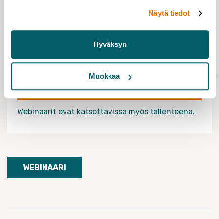
Tieteentekijät
Näytä tiedot
UP! Partners
Hyväksyn
LISÄTIETOJA
Muokkaa
ILMOITTAUDU MUKAAN UP
PARTNERSIN SIVUILLA.
Webinaarit ovat katsottavissa myös tallenteena.
WEBINAARI