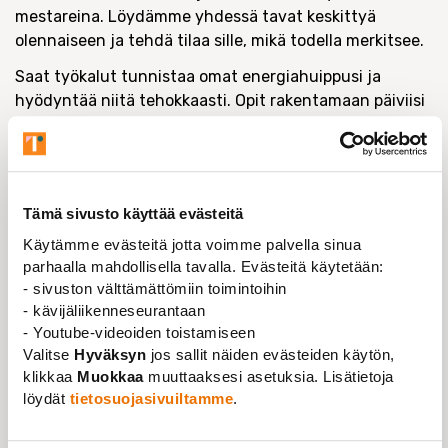
mestareina. Löydämme yhdessä tavat keskittyä
olennaiseen ja tehdä tilaa sille, mikä todella merkitsee.
Saat työkalut tunnistaa omat energiahuippusi ja
hyödyntää niitä tehokkaasti. Opit rakentamaan päiviisi
rytmin, joka tukee sekä tekemistä että palautumista.
Tämä webinaari auttaa sinua ottamaan ajan omaksi
liittolaiseksesi.
Tämä sivusto käyttää evästeitä
Käytämme evästeitä jotta voimme palvella sinua
TAPAHTUMAN TIEDOT
parhaalla mahdollisella tavalla. Evästeitä käytetään:
- sivuston välttämättömiin toimintoihin
VERKOSSA
- kävijäliikenneseurantaan
- Youtube-videoiden toistamiseen
TAPAHTUMA-AIKA
Valitse
Hyväksyn
jos sallit näiden evästeiden käytön,
27.08.2025 klo 18:00 - 19:00
klikkaa
Muokkaa
muuttaaksesi asetuksia. Lisätietoja
löydät
tietosuojasivuiltamme
.
TAPAHTUMAN JÄRJESTÄÄ