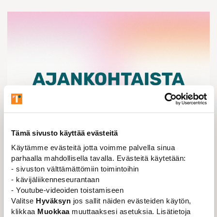
Tämä sivusto käyttää evästeitä
Käytämme evästeitä jotta voimme palvella sinua
parhaalla mahdollisella tavalla. Evästeitä käytetään:
Ajankohtaista
18.06.2026
- sivuston välttämättömiin toimintoihin
- kävijäliikenneseurantaan
Jäsenpalvelu ja oikeudellinen neuvonta
- Youtube-videoiden toistamiseen
tukenasi myös kesällä
Valitse
Hyväksyn
jos sallit näiden evästeiden käytön,
Lue lisää
klikkaa
Muokkaa
muuttaaksesi asetuksia. Lisätietoja