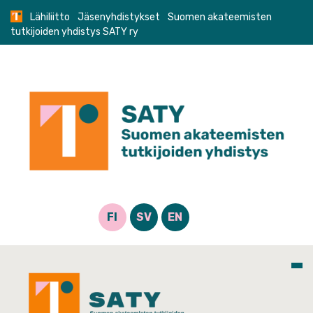
Skip
Lähiliitto
Jäsenyhdistykset
Suomen akateemisten
to
tutkijoiden yhdistys SATY ry
content
FI
SV
EN