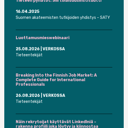
Tieteen pyhätöt: Siirtolaisuusinstituutti
16.04.2025
Suomen akateemisten tutkijoiden yhdistys – SATY
Luottamusmieswebinaari
25.08.2026
| VERKOSSA
Tieteentekijät
Breaking Into the Finnish Job Market: A
Complete Guide for International
Professionals
26.08.2026
| VERKOSSA
Tieteentekijät
Näin rekrytoijat käyttävät LinkedIniä –
rakenna profiili joka löytyy ja kiinnostaa