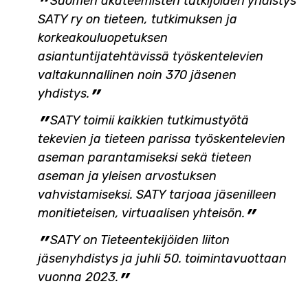
Suomen akateemisten tutkijoiden yhdistys
SATY ry on tieteen, tutkimuksen ja
korkeakouluopetuksen
asiantuntijatehtävissä työskentelevien
valtakunnallinen noin 370 jäsenen
yhdistys.
SATY toimii kaikkien tutkimustyötä
tekevien ja tieteen parissa työskentelevien
aseman parantamiseksi sekä tieteen
aseman ja yleisen arvostuksen
vahvistamiseksi. SATY tarjoaa jäsenilleen
monitieteisen, virtuaalisen yhteisön.
SATY on Tieteentekijöiden liiton
jäsenyhdistys ja juhli 50. toimintavuottaan
vuonna 2023.