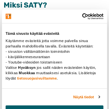
Miksi SATY?
SATY:n jäsenenä on mahdollisuus edistää tieteen,
tutkimuksen ja korkeakouluopetuksen
asiantuntijatehtävissä työskentelevien edunvalvontaa
Tämä sivusto käyttää evästeitä
sekä pitää yllä ja vahvistaa yhteyttä tutkijayhteisöön,
työpaikasta riippumatta.
Käytämme evästeitä jotta voimme palvella sinua
parhaalla mahdollisella tavalla. Evästeitä käytetään:
SATY:n kautta avautuu valtakunnallinen ja
- sivuston välttämättömiin toimintoihin
monitieteinen tutkijoiden ja tutkijataustaisten
- kävijäliikenneseurantaan
asiantuntijoiden verkosto.
- Youtube-videoiden toistamiseen
Valitse
Hyväksyn
jos sallit näiden evästeiden käytön,
SATY:n jäsenet ovat oikeutettuja kaikkiin
klikkaa
Muokkaa
muuttaaksesi asetuksia. Lisätietoja
Tieteentekijöiden liiton etuihin. Vaikka SATY:llä ei ole
löydät
tietosuojasivuiltamme
.
omaa luottamushenkilöverkostoa, liiton osaavat
luottamushenkilöt, vahva neuvotteluasema ja laajat
verkostot edunvalvonnassa (JUKO, YTN) ovat
Näytä tiedot
jäsenistön tukena. SATY tarjoaa jäsenilleen
kontaktipisteen ja auttaa löytämään oikeat