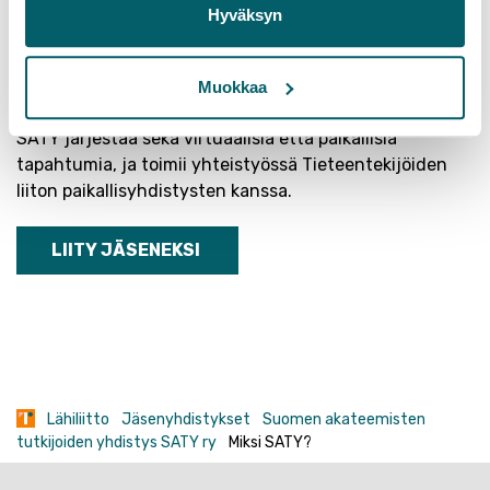
asiantuntijat asian selvittämiseksi.
Hyväksyn
SATY tarjoaa jäsenilleen tukea ammatilliseen
kehittymiseen ja työhyvinvointiin kerran vuodessa
Muokkaa
myönnettävillä apurahoilla.
SATY järjestää sekä virtuaalisia että paikallisia
tapahtumia, ja toimii yhteistyössä Tieteentekijöiden
liiton paikallisyhdistysten kanssa.
LIITY JÄSENEKSI
Lähiliitto
Jäsenyhdistykset
Suomen akateemisten
tutkijoiden yhdistys SATY ry
Miksi SATY?