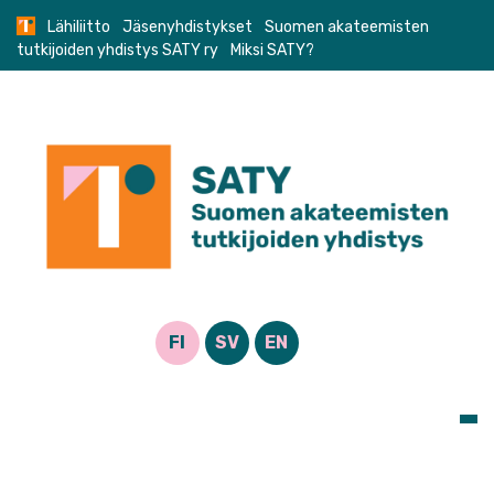
Skip
Lähiliitto
Jäsenyhdistykset
Suomen akateemisten
to
tutkijoiden yhdistys SATY ry
Miksi SATY?
content
FI
SV
EN