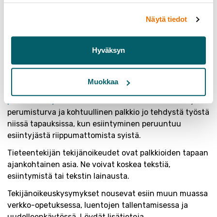
maksettavassa korvauksessa
Näytä tiedot
otetaan huomioon myös tehtävän
vaatima valmisteluaika.
Hyväksyn
Esitelmänpitäjän, kouluttajan tai muun vastaavan
asiantuntijan tulee saada matka- ja päivärahat
Muokkaa
normaalin
verohallinnon vahvistaman
päivärahakäytännön mukaisesti
.
Hänelle kuuluu myös
perumisturva ja kohtuullinen palkkio jo tehdystä työstä
niissä tapauksissa, kun esiintyminen peruuntuu
esiintyjästä riippumattomista syistä.
Tieteentekijän tekijänoikeudet ovat palkkioiden tapaan
ajankohtainen asia. Ne voivat koskea tekstiä,
esiintymistä tai tekstin lainausta.
Tekijänoikeuskysymykset nousevat esiin muun muassa
verkko-opetuksessa, luentojen tallentamisessa ja
uudelleenkäytössä.
Löydät lisätietoja