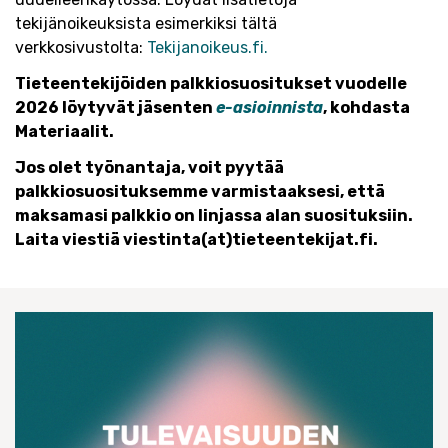
tekijänoikeuksista esimerkiksi tältä
verkkosivu
stolta:
Tekij
a
noikeus.fi.
Tieteentekijöiden palkkiosuositukset vuodelle
2026 löytyvät jäsenten
e-asioinnista
, kohdasta
Materiaalit.
Jos olet työnantaja, voit pyytää
palkkiosuosituksemme varmistaaksesi, että
maksamasi palkkio on linjassa alan suosituksiin.
Laita viestiä viestinta(at)tieteentekijat.fi.