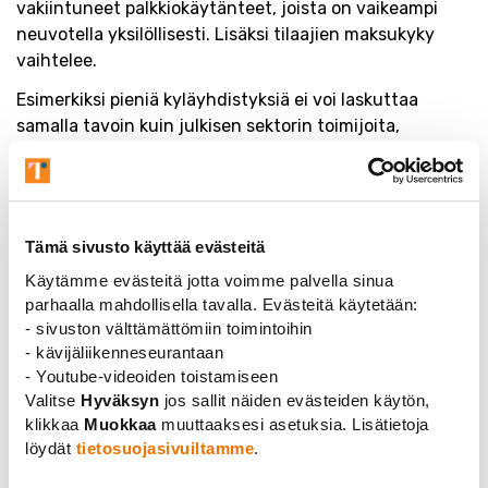
vakiintuneet palkkiokäytänteet, joista on vaikeampi
neuvotella yksilöllisesti. Lisäksi tilaajien maksukyky
vaihtelee.
Esimerkiksi pieniä kyläyhdistyksiä ei voi laskuttaa
samalla tavoin kuin julkisen sektorin toimijoita,
yrityksiä tai ammattiliittoa. Yleisesti ottaen työsuhteen
ulkopuolella tehtävistä toimeksiannoista ja niistä
maksettavista korvauksista kuitenkin aina
neuvotellaan ja sovitaan erikseen.
Tämä sivusto käyttää evästeitä
Lähtökohtaisesti tuntihinnalla
Käytämme evästeitä jotta voimme palvella sinua
parhaalla mahdollisella tavalla. Evästeitä käytetään:
tehtävälle työlle on työajaksi hyvä
- sivuston välttämättömiin toimintoihin
määritellä vähintään kolme
- kävijäliikenneseurantaan
- Youtube-videoiden toistamiseen
laskutettavaa tuntia, vaikka
Valitse
Hyväksyn
jos sallit näiden evästeiden käytön,
klikkaa
Muokkaa
muuttaaksesi asetuksia. Lisätietoja
esiintyminen tai vastaava olisi tätä
löydät
tietosuojasivuiltamme
.
lyhyempi. Tällöin tehtävästä