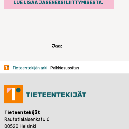
LUE LISÄÄ JÄSENEKSI LIITTYMISESTÄ.
Jaa:
Tieteentekijän arki
Palkkiosuositus
Tieteentekijät
Rautatieläisenkatu 6
00520 Helsinki