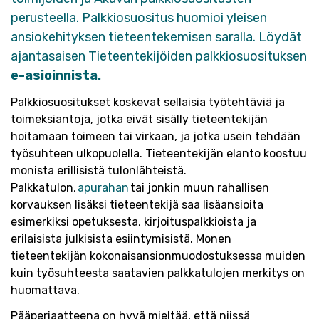
perusteella. Palkkiosuositus huomioi yleisen
ansiokehityksen tieteentekemisen saralla.
Löydät
ajantasaisen Tieteentekijöiden palkkiosuosituksen
e-asioinnista.
P
alkkiosuositukset koskevat sellaisia työtehtäviä ja
toimeksiantoja, jotka eivät sisälly tieteentekijän
hoitamaan toimeen tai virkaan, ja jotka usein tehdään
työsuhteen ulkopuolella.
Tieteentekijän elanto koostuu
monista erillisistä tulonlähteistä.
Palkkatulon,
ap
u
rahan
tai jonkin muun rahallisen
korvauksen lisäksi tieteentekijä saa lisäansioita
esimerkiksi opetuksesta, kirjoituspalkkioista ja
erilaisista julkisista esiintymisistä. Monen
tieteentekijän kokonaisansionmuodostuksessa muiden
kuin työsuhteesta saatavien palkkatulojen merkitys on
huomattava.
Pääperiaatteena on hyvä mieltää, että niissä