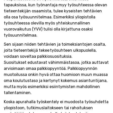
tapauksissa, kun työnantaja myy työsuhteessa olevan
tieteentekijän osaamista, tulee kyseisten tehtävien
olla osa työsuunnitelmaa. Esimerkiksi yliopistolla
työsuhteessa olevilla myös yhteiskunnallinen
vuorovaikutus (YVV) tulisi olla kirjattuna osaksi
työsuunnitelmaa.
Sen sijaan niiden tehtävien ja toimeksiantojen osalta,
joita tieteentekijä tekee työsuhteen ulkopuolella,
voidaan soveltaa palkkiosuosituksia.
Suositukset edustavat vähimmäistasoa, jotka auttavat
arvioimaan omaa palkkiopyyntöä. Palkkiopyynnön
muotoilussa onkin hyvä ottaa huomioon muun muassa
oma koulutustaso ja kertynyt kokemus asiantuntijana,
mutta myös esimerkiksi esiintymisten mahdollinen
tallentaminen.
Koska apurahalla työskentely ei muodosta työsuhdetta
yliopistoon, tutkimuslaitokseen tai rahoituksen