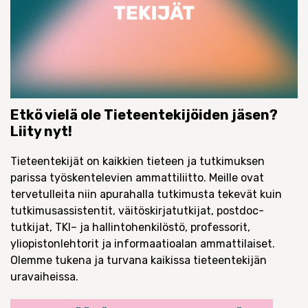
Etkö vielä ole Tieteentekijöiden jäsen?
Liity nyt!
Tieteentekijät on kaikkien tieteen ja tutkimuksen
parissa työskentelevien ammattiliitto.
Meille ovat
tervetulleita niin apurahalla tutkimusta tekevät kuin
tutkimusassistentit, väitöskirjatutkijat,
post
doc-
tutkijat, TKI
– ja hallinto
henkilöstö, professorit
,
yliopistonlehtorit
ja informaatioalan ammattilaiset.
Olemme tukena ja turvana kaikissa tieteentekijän
uravaiheissa.