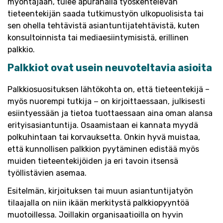
myöntäjään, tulee apurahalla työskentelevän
tieteentekijän saada tutkimustyön ulkopuolisista tai
sen ohella tehtävistä asiantuntijatehtävistä, kuten
konsultoinnista tai mediaesiintymisistä, erillinen
palkkio.
Palkkiot ovat usein neuvoteltavia asioita
Palkkiosuosituksen lähtökohta on, että tieteentekijä –
myös nuorempi tutkija − on kirjoittaessaan, julkisesti
esiintyessään ja tietoa tuottaessaan aina oman alansa
erityisasiantuntija. Osaamistaan ei kannata myydä
polkuhintaan tai korvauksetta. Onkin hyvä muistaa,
että kunnollisen palkkion pyytäminen edistää myös
muiden tieteentekijöiden ja eri tavoin itsensä
työllistävien asemaa.
Esitelmän, kirjoituksen tai muun asiantuntijatyön
tilaajalla on niin ikään merkitystä palkkiopyyntöä
muotoillessa. Joillakin organisaatioilla on hyvin