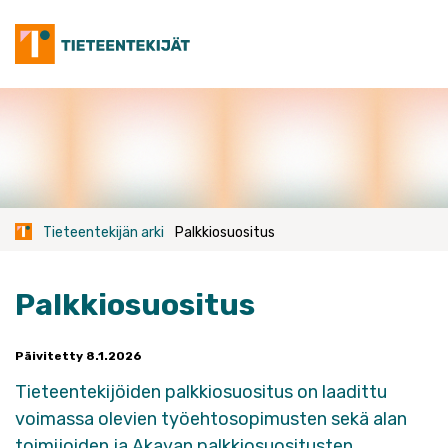
Skip
to
content
Tieteentekijän arki
Palkkiosuositus
Palkkiosuositus
Päivitetty 8.1.2026
Tieteentekijöiden palkkiosuositus on laadittu
voimassa olevien työehtosopimusten sekä alan
toimijoiden ja Akavan palkkiosuositusten