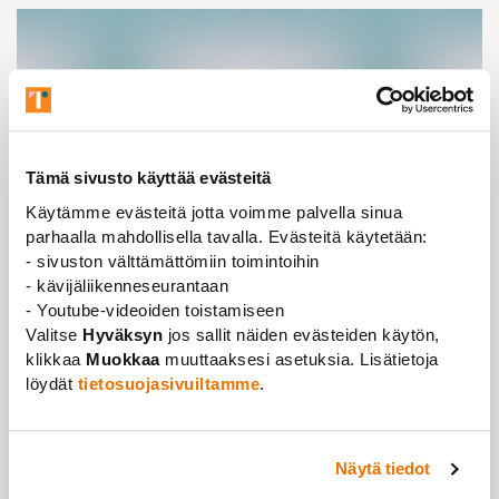
Tämä sivusto käyttää evästeitä
Käytämme evästeitä jotta voimme palvella sinua
parhaalla mahdollisella tavalla. Evästeitä käytetään:
- sivuston välttämättömiin toimintoihin
- kävijäliikenneseurantaan
- Youtube-videoiden toistamiseen
Valitse
Hyväksyn
jos sallit näiden evästeiden käytön,
Kannanotto
,
Lausunto
,
Uutinen
28.05.2026
klikkaa
Muokkaa
muuttaaksesi asetuksia. Lisätietoja
löydät
tietosuojasivuiltamme
.
Maksullinen korkeakoulututkinto on väärä
ratkaisu koulutustason nostoon
Lue lisää
Näytä tiedot