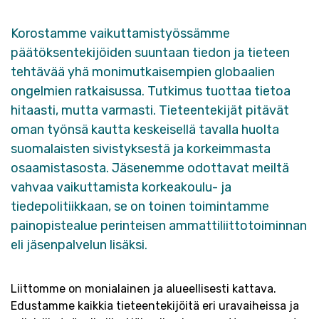
Korostamme vaikuttamistyössämme
päätöksentekijöiden suuntaan tiedon ja tieteen
tehtävää yhä monimutkaisempien globaalien
ongelmien ratkaisussa. Tutkimus tuottaa tietoa
hitaasti, mutta varmasti. Tieteentekijät pitävät
oman työnsä kautta keskeisellä tavalla huolta
suomalaisten sivistyksestä ja korkeimmasta
osaamistasosta. Jäsenemme odottavat meiltä
vahvaa vaikuttamista korkeakoulu- ja
tiedepolitiikkaan, se on toinen toimintamme
painopistealue perinteisen ammattiliittotoiminnan
eli jäsenpalvelun lisäksi.
Liittomme on monialainen ja alueellisesti kattava.
Edustamme kaikkia tieteentekijöitä eri uravaiheissa ja