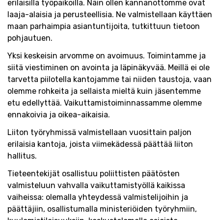
erilaisilla työpaikoilla. Näin ollen kannanottomme ovat
laaja-alaisia ja perusteellisia. Ne valmistellaan käyttäen
maan parhaimpia asiantuntijoita, tutkittuun tietoon
pohjautuen.
Yksi keskeisin arvomme on avoimuus. Toimintamme ja
siitä viestiminen on avointa ja läpinäkyvää. Meillä ei ole
tarvetta piilotella kantojamme tai niiden taustoja, vaan
olemme rohkeita ja sellaista mieltä kuin jäsentemme
etu edellyttää. Vaikuttamistoiminnassamme olemme
ennakoivia ja oikea-aikaisia.
Liiton työryhmissä valmistellaan vuosittain paljon
erilaisia kantoja, joista viimekädessä päättää liiton
hallitus.
Tieteentekijät osallistuu poliittisten päätösten
valmisteluun vahvalla vaikuttamistyöllä kaikissa
vaiheissa: olemalla yhteydessä valmistelijoihin ja
päättäjiin, osallistumalla ministeriöiden työryhmiin,