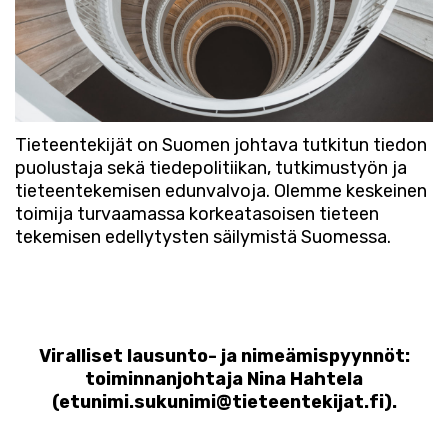
Tieteentekijät on Suomen johtava tutkitun tiedon
puolustaja sekä tiedepolitiikan, tutkimustyön ja
tieteentekemisen edunvalvoja. Olemme keskeinen
toimija turvaamassa korkeatasoisen tieteen
tekemisen edellytysten säilymistä Suomessa.
Viralliset lausunto- ja nimeämispyynnöt:
toiminnanjohtaja Nina Hahtela
(etunimi.sukunimi@tieteentekijat.fi).