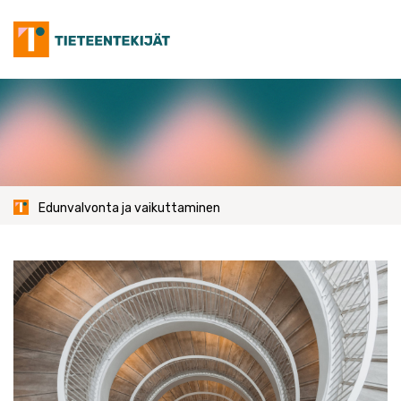
Skip
to
content
Edunvalvonta ja vaikuttaminen