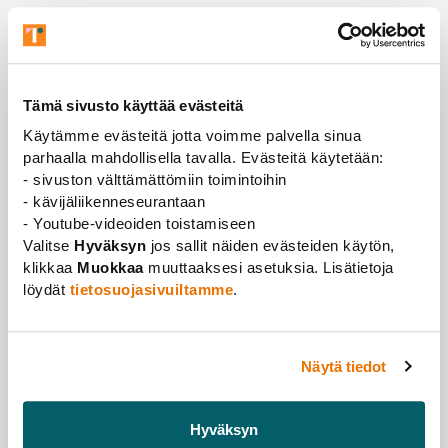
Tämä sivusto käyttää evästeitä
Käytämme evästeitä jotta voimme palvella sinua
parhaalla mahdollisella tavalla. Evästeitä käytetään:
- sivuston välttämättömiin toimintoihin
- kävijäliikenneseurantaan
- Youtube-videoiden toistamiseen
Valitse
Hyväksyn
jos sallit näiden evästeiden käytön,
klikkaa
Muokkaa
muuttaaksesi asetuksia. Lisätietoja
löydät
tietosuojasivuiltamme
.
Näytä tiedot
Ajankohtaista
,
Blogi
26.01.2026
Maahanmuuttopolitiikan muutokset ja
Hyväksyn