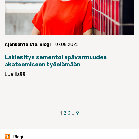
Ajankohtaista
,
Blogi
07.08.2025
Lakiesitys sementoi epävarmuuden
akateemiseen työelämään
Lue lisää
Artikkelien
1
2
3
…
9
sivutus
Blogi