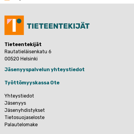
Tieteentekijät
Rautatieläisenkatu 6
00520 Helsinki
Jäsenyyspalvelun yhteystiedot
Työttömyyskassa Ote
Yhteystiedot
Jäsenyys
Jäsenyhdistykset
Tietosuojaseloste
Palautelomake