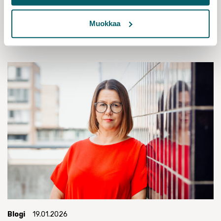
kansainväliset tieteentekijät
Lue lisää
Muokkaa
Blogi
19.01.2026