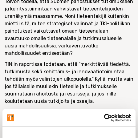
Toivon todella, että Suomen panostukset tutkimukseen
ja kehitystoimintaan vahvistavat tieteentekijöiden
uranäkymiä maassamme. Moni tieteentekijä kuitenkin
miettii sitä, miten strategiset valinnat ja TKI-politiikan
painotukset vaikuttavat omaan tieteenalaan:
avautuuko omalle tieteenalalle ja tutkimusalueelle
uusia mahdollisuuksia, vai kaventuvatko
mahdollisuudet entisestään?
TIN:in raportissa todetaan, että ”merkittävää tiedettä,
tutkimusta sekä kehittämis- ja innovaatiotoimintaa
tehdään myös valintojen ulkopuolella.” Kyllä, mutta vain
jos tällaiselle muullekin tieteelle ja tutkimukselle
suunnataan rahoitusta ja resursseja, ja jos niille
koulutetaan uusia tutkijoita ja osaajia.
Suomen Akatemian ja Business Finlandin yhteisessä
tiedotteessa
(4.2.2026) Akatemian pääjohtaja
Paula
Eerola
muotoili asian näin: ”Strategiset valinnat
kattavat hyvin Suomen tutkimuksen nykyisiä