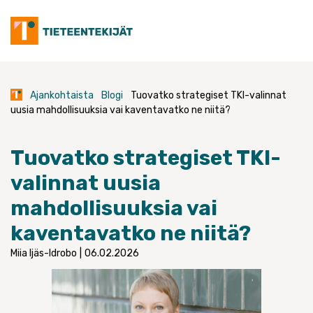
Skip
to
content
Ajankohtaista
Blogi
Tuovatko strategiset TKI-valinnat
uusia mahdollisuuksia vai kaventavatko ne niitä?
Tuovatko strategiset TKI-
valinnat uusia
mahdollisuuksia vai
kaventavatko ne niitä?
Miia Ijäs-Idrobo
|
06.02.2026