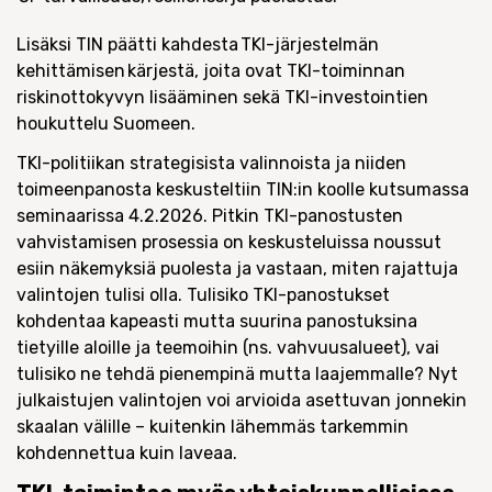
Lisäksi TIN päätti kahdesta TKI-järjestelmän
kehittämisen kärjestä, joita ovat TKI-toiminnan
riskinottokyvyn lisääminen sekä TKI-investointien
houkuttelu Suomeen.
TKI-politiikan strategisista valinnoista ja niiden
toimeenpanosta keskusteltiin TIN:in koolle kutsumassa
seminaarissa 4.2.2026. Pitkin TKI-panostusten
vahvistamisen prosessia on keskusteluissa noussut
esiin näkemyksiä puolesta ja vastaan, miten rajattuja
valintojen tulisi olla. Tulisiko TKI-panostukset
kohdentaa kapeasti mutta suurina panostuksina
tietyille aloille ja teemoihin (ns. vahvuusalueet), vai
tulisiko ne tehdä pienempinä mutta laajemmalle? Nyt
julkaistujen valintojen voi arvioida asettuvan jonnekin
skaalan välille – kuitenkin lähemmäs tarkemmin
kohdennettua kuin laveaa.