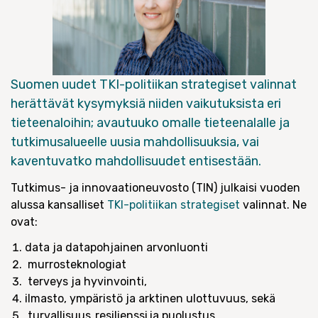
Suomen uudet TKI-politiikan strategiset valinnat
herättävät kysymyksiä niiden vaikutuksista eri
tieteenaloihin; avautuuko omalle tieteenalalle ja
tutkimusalueelle uusia mahdollisuuksia, vai
kaventuvatko mahdollisuudet entisestään.
Tutkimus- ja innovaationeuvosto (TIN) julkaisi vuoden
alussa kansalliset
TKI-politiikan strategiset
valinnat. Ne
ovat:
data ja datapohjainen arvonluonti
murrosteknologiat
terveys ja hyvinvointi,
ilmasto, ympäristö ja arktinen ulottuvuus, sekä
turvallisuus, resilienssi ja puolustus.