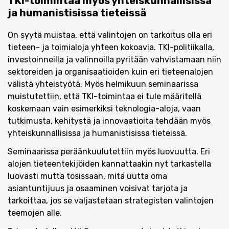
TKI-toimintaa myös yhteiskunnallisissa
ja humanistisissa tieteissä
On syytä muistaa, että valintojen on tarkoitus olla eri
tieteen- ja toimialoja yhteen kokoavia. TKI-politiikalla,
investoinneilla ja valinnoilla pyritään vahvistamaan niin
sektoreiden ja organisaatioiden kuin eri tieteenalojen
välistä yhteistyötä. Myös helmikuun seminaarissa
muistutettiin, että TKI-toimintaa ei tule määritellä
koskemaan vain esimerkiksi teknologia-aloja, vaan
tutkimusta, kehitystä ja innovaatioita tehdään myös
yhteiskunnallisissa ja humanistisissa tieteissä.
Seminaarissa peräänkuulutettiin myös luovuutta. Eri
alojen tieteentekijöiden kannattaakin nyt tarkastella
luovasti mutta tosissaan, mitä uutta oma
asiantuntijuus ja osaaminen voisivat tarjota ja
tarkoittaa, jos se valjastetaan strategisten valintojen
teemojen alle.