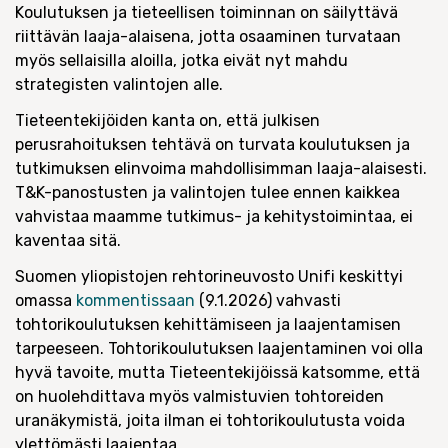
Koulutuksen ja tieteellisen toiminnan on säilyttävä
riittävän laaja-alaisena, jotta osaaminen turvataan
myös sellaisilla aloilla, jotka eivät nyt mahdu
strategisten valintojen alle.
Tieteentekijöiden kanta on, että julkisen
perusrahoituksen tehtävä on turvata koulutuksen ja
tutkimuksen elinvoima mahdollisimman laaja-alaisesti.
T&K-panostusten ja valintojen tulee ennen kaikkea
vahvistaa maamme tutkimus- ja kehitystoimintaa, ei
kaventaa sitä.
Suomen yliopistojen rehtorineuvosto Unifi keskittyi
omassa
kommentissaan
(9.1.2026) vahvasti
tohtorikoulutuksen kehittämiseen ja laajentamisen
tarpeeseen. Tohtorikoulutuksen laajentaminen voi olla
hyvä tavoite, mutta Tieteentekijöissä katsomme, että
on huolehdittava myös valmistuvien tohtoreiden
uranäkymistä, joita ilman ei tohtorikoulutusta voida
ylettömästi laajentaa.