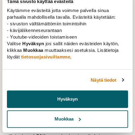
Tämä sivusto käyttää evästeitä
vahvuusaloja. Suuntaamme voimavaroja TKI-
Käytämme evästeitä jotta voimme palvella sinua
valintoihin osaamispohjan laajentamiseksi ja
parhaalla mahdollisella tavalla. Evästeitä käytetään:
tutkimuksen entistä paremmaksi hyödyntämiseksi
- sivuston välttämättömiin toimintoihin
strategisten valintojen alueilla. Samalla jatkamme
- kävijäliikenneseurantaan
pitkäjänteistä panostustamme tutkimukseen laaja-
- Youtube-videoiden toistamiseen
alaisesti ja akateemista vapautta kunnioittaen, jotta
Valitse
Hyväksyn
jos sallit näiden evästeiden käytön,
varmistamme tulevaisuuden uudet alut ja osaamisen
klikkaa
Muokkaa
muuttaaksesi asetuksia. Lisätietoja
nopeasti muuttuvassa maailmassa.”
löydät
tietosuojasivuiltamme
.
T&K-panostusten ja valintojen
kerrannaisvaikutukset
Näytä tiedot
Käynnissä olevat T&K-rahoituslain mukaiset
lisäpanostukset tutkimus- ja kehitystoimintaan ovat
Hyväksyn
yksi, vaikkakin merkittävä kokonaisuus. Koska tieteen
kvartaali on pikemmin 25 vuotta kuin muutama
kuukausi, vaikutukset eivät näy heti. Kenties jo
Muokkaa
strategisten valintojen tekeminen edustaa TKI-
toiminnan kasvavaa riskinottoa. Olennaista on myös,