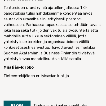
Tohtoreiden uranäkymiä ajatellen jatkossa TKI-
panostuksia tulisi nähdäksemme kohdentaa myös
seuraaviin uravaiheisiin, erityisesti postdoc-
vaiheeseen. Parhaassa tapauksessa se tehdään tavalla,
joka lisää sekä tutkijoiden vakituisia työsuhteita että
mahdollisuutta liikkua sektoreiden välillä, jotta
yhteistyö sektoreiden ja organisaatioiden välillä
konkreettisesti vahvistuu. Toivottavasti esimerkiksi
Suomen Akatemian ja Business Finlandin tiivistyvä
yhteistyö avaa mahdollisuuksia tällä saralla.
Miia Ijäs-Idrobo
Tieteentekijöiden erityisasiantuntija
BLOGI
Tiede- ja korkeakoulupolitiikka