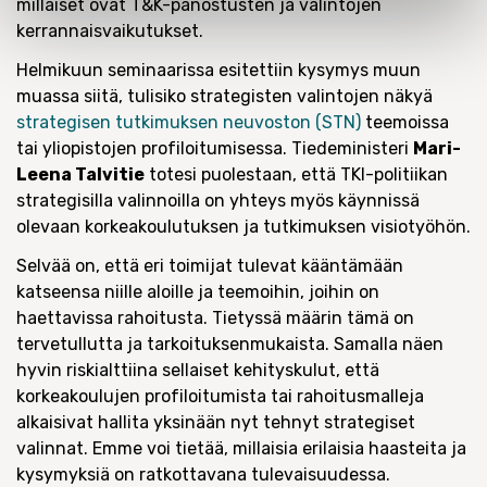
millaiset ovat T&K-panostusten ja valintojen
kerrannaisvaikutukset.
Helmikuun seminaarissa esitettiin kysymys muun
muassa siitä, tulisiko strategisten valintojen näkyä
strategisen tutkimuksen neuvoston (STN)
teemoissa
tai yliopistojen profiloitumisessa. Tiedeministeri
Mari-
Leena Talvitie
totesi puolestaan, että TKI-politiikan
strategisilla valinnoilla on yhteys myös käynnissä
olevaan korkeakoulutuksen ja tutkimuksen visiotyöhön.
Selvää on, että eri toimijat tulevat kääntämään
katseensa niille aloille ja teemoihin, joihin on
haettavissa rahoitusta. Tietyssä määrin tämä on
tervetullutta ja tarkoituksenmukaista. Samalla näen
hyvin riskialttiina sellaiset kehityskulut, että
korkeakoulujen profiloitumista tai rahoitusmalleja
alkaisivat hallita yksinään nyt tehnyt strategiset
valinnat. Emme voi tietää, millaisia erilaisia haasteita ja
kysymyksiä on ratkottavana tulevaisuudessa.