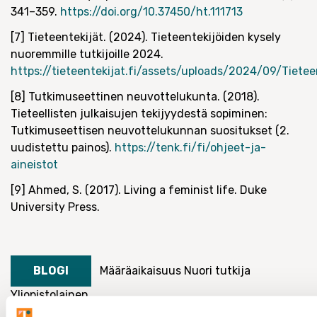
341–359.
https://doi.org/10.37450/ht.111713
[7] Tieteentekijät. (2024). Tieteentekijöiden kysely
nuoremmille tutkijoille 2024.
https://tieteentekijat.fi/assets/uploads/2024/09/Tiete
[8] Tutkimuseettinen neuvottelukunta. (2018).
Tieteellisten julkaisujen tekijyydestä sopiminen:
Tutkimuseettisen neuvottelukunnan suositukset (2.
uudistettu painos).
https://tenk.fi/fi/ohjeet-ja-
aineistot
[9] Ahmed, S. (2017). Living a feminist life. Duke
University Press.
BLOGI
Määräaikaisuus
Nuori tutkija
Yliopistolainen