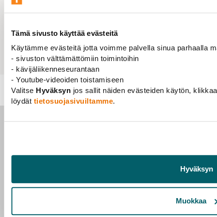
Tämä sivusto käyttää evästeitä
Käytämme evästeitä jotta voimme palvella sinua parhaalla mah
Jaa:
- sivuston välttämättömiin toimintoihin
- kävijäliikenneseurantaan
- Youtube-videoiden toistamiseen
Ajankohtaista
Blogi
Haluan akateemisen maailman, jossa
Valitse
Hyväksyn
jos sallit näiden evästeiden käytön, klikka
äitiys ei ole ongelma
löydät
tietosuojasivuiltamme
.
Hyväksyn
Tieteentekijät
Rautatieläisenkatu 6
00520 Helsinki
Muokkaa
Jäsenyyspalvelun yhteystiedot