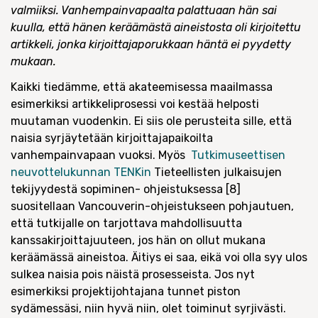
valmiiksi. Vanhempainvapaalta palattuaan hän sai
kuulla, että hänen keräämästä aineistosta oli kirjoitettu
artikkeli, jonka kirjoittajaporukkaan häntä ei pyydetty
mukaan.
Kaikki tiedämme, että akateemisessa maailmassa
esimerkiksi artikkeliprosessi voi kestää helposti
muutaman vuodenkin. Ei siis ole perusteita sille, että
naisia syrjäytetään kirjoittajapaikoilta
vanhempainvapaan vuoksi. Myös
Tutkimuseettisen
neuvottelukunnan TENKin
Tieteellisten julkaisujen
tekijyydestä sopiminen- ohjeistuksessa [8]
suositellaan Vancouverin-ohjeistukseen pohjautuen,
että tutkijalle on tarjottava mahdollisuutta
kanssakirjoittajuuteen, jos hän on ollut mukana
keräämässä aineistoa. Äitiys ei saa, eikä voi olla syy ulos
sulkea naisia pois näistä prosesseista. Jos nyt
esimerkiksi projektijohtajana tunnet piston
sydämessäsi, niin hyvä niin, olet toiminut syrjivästi.