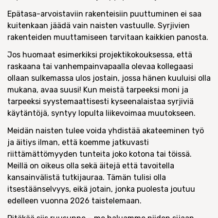
Epätasa-arvoistaviin rakenteisiin puuttuminen ei saa
kuitenkaan jäädä vain naisten vastuulle. Syrjivien
rakenteiden muuttamiseen tarvitaan kaikkien panosta.
Jos huomaat esimerkiksi projektikokouksessa, että
raskaana tai vanhempainvapaalla olevaa kollegaasi
ollaan sulkemassa ulos jostain, jossa hänen kuuluisi olla
mukana, avaa suusi! Kun meistä tarpeeksi moni ja
tarpeeksi syystemaattisesti kyseenalaistaa syrjiviä
käytäntöjä, syntyy lopulta liikevoimaa muutokseen.
Meidän naisten tulee voida yhdistää akateeminen työ
ja äitiys ilman, että koemme jatkuvasti
riittämättömyyden tunteita joko kotona tai töissä.
Meillä on oikeus olla sekä äitejä että tavoitella
kansainvälistä tutkijauraa. Tämän tulisi olla
itsestäänselvyys, eikä jotain, jonka puolesta joutuu
edelleen vuonna 2026 taistelemaan.