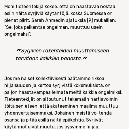
Moni tieteentekijä kokee, että on haastavaa nostaa
esiin näitä syrjiviä käytäntöjä, koska Suomessa on
pienet piirit. Sarah Ahmedin ajatuksia [9] mukaillen:
”Se, joka paikantaa ongelman, muuttuu usein
ongelmaksi”.
Syrjivien rakenteiden muuttamiseen
tarvitaan kaikkien panosta.
Jos me naiset kollektiivisesti päätämme rikkoa
hiljaisuuden ja kertoa syrjivistä kokemuksista, on
paljon haastavampaa leimata meitä kaikkia ongelmiksi.
Tieteentekijät on sitoutunut tekemään hartiavoimin
töitä sen eteen, että akateeminen maailma muuttuu
yhdenvertaisemmaksi. Jokainen meistä voi tehdä
osansa ja pitää esillä näitä epäkohtia. Syrjivät
käytännöt eivät muutu, jos pysymme hiljaa.