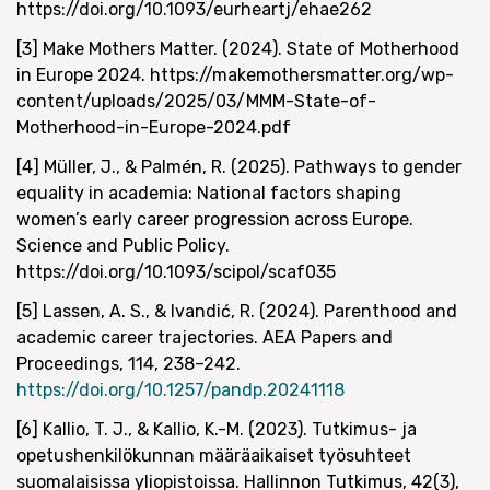
https://doi.org/10.1093/eurheartj/ehae262
[3] Make Mothers Matter. (2024). State of Motherhood
in Europe 2024. https://makemothersmatter.org/wp-
content/uploads/2025/03/MMM-State-of-
Motherhood-in-Europe-2024.pdf
[4] Müller, J., & Palmén, R. (2025). Pathways to gender
equality in academia: National factors shaping
women’s early career progression across Europe.
Science and Public Policy.
https://doi.org/10.1093/scipol/scaf035
[5] Lassen, A. S., & Ivandić, R. (2024). Parenthood and
academic career trajectories. AEA Papers and
Proceedings, 114, 238–242.
https://doi.org/10.1257/pandp.20241118
[6] Kallio, T. J., & Kallio, K.-M. (2023). Tutkimus- ja
opetushenkilökunnan määräaikaiset työsuhteet
suomalaisissa yliopistoissa. Hallinnon Tutkimus, 42(3),