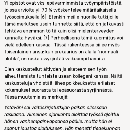
Yliopistot ovat yksi epävarmimmista työympäristöistä,
joissa arviolta yli 70 % työskentelee määräaikaisella
työsopimuksella [6]. Etenkin meille nuorille tutkijoille
tämä merkitsee usein tunnetta siitä, että on jatkuvasti
tehtävä enemmän töitä kuin olisi mielenterveyden
kannalta hyväksi. [7] Perheellisenä tämä kuormitus voi
vielä edelleen kasvaa. Tässä rakenteessa piilee myös
toisenlainen ansa: kun prekaarius on alalla ”normaali
olotila”, on raskaussyrjintää vaikeampi havaita.
Olen keskustellut äitiyden ja akateemisen työn
aiheuttamista tunteista usean kollegani kanssa. Näitä
keskusteluja yhdistää lähes poikkeuksetta erilaiset
kokemukset suorasta tai epäsuorasta syrjinnästä.
Tässä muutamia esimerkkejä:
Ystäväni sai väitöskirjatutkijan paikan ollessaan
raskaana. Viimeinen ajankohta aloittaa työssä ajoittui
hänen vanhempainvapaansa päälle, mutta hän ei
saanut joustoa aloitukseen. Hän menetti tiedekunnan