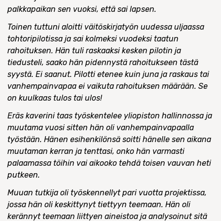
palkkapaikan sen vuoksi, että sai lapsen.
Toinen tuttuni aloitti väitöskirjatyön uudessa uljaassa
tohtoripilotissa ja sai kolmeksi vuodeksi taatun
rahoituksen. Hän tuli raskaaksi kesken pilotin ja
tiedusteli, saako hän pidennystä rahoitukseen tästä
syystä. Ei saanut. Pilotti etenee kuin juna ja raskaus tai
vanhempainvapaa ei vaikuta rahoituksen määrään. Se
on kuulkaas tulos tai ulos!
Eräs kaverini taas työskentelee yliopiston hallinnossa ja
muutama vuosi sitten hän oli vanhempainvapaalla
työstään. Hänen esihenkilönsä soitti hänelle sen aikana
muutaman kerran ja tenttasi, onko hän varmasti
palaamassa töihin vai aikooko tehdä toisen vauvan heti
putkeen.
Muuan tutkija oli työskennellyt pari vuotta projektissa,
jossa hän oli keskittynyt tiettyyn teemaan. Hän oli
kerännyt teemaan liittyen aineistoa ja analysoinut sitä