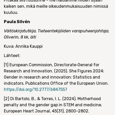
Pitäkää siis ruusunne – me haluamme niiden sijaan
kaiken sen, mikä meille oikeudenmukaisuuden nimissä
kuuluu.
Paula Silvén
Väitöskirjatutkija, Tieteentekijöiden varapuheenjohtaja,
Oliverin, 8 kk, äiti
Kuva: Anriika Kauppi
Lähteet:
[1] European Commission, Directorate‑General for
Research and Innovation. (2025). She Figures 2024:
Gender in research and innovation: Statistics and
indicators. Publications Office of the European Union.
https://doi.org/10.2777/6847557
[2] Di Bartolo, B., & Torres, I. L. (2024). Motherhood
penalty and the gender gap in STEM and medicine.
European Heart Journal, 45(31), 2800–2802.