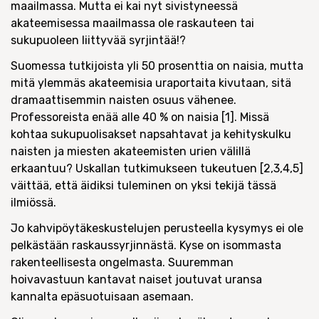
maailmassa. Mutta ei kai nyt sivistyneessä
akateemisessa maailmassa ole raskauteen tai
sukupuoleen liittyvää syrjintää!?
Suomessa tutkijoista yli 50 prosenttia on naisia, mutta
mitä ylemmäs akateemisia uraportaita kivutaan, sitä
dramaattisemmin naisten osuus vähenee.
Professoreista enää alle 40 % on naisia [1]. Missä
kohtaa sukupuolisakset napsahtavat ja kehityskulku
naisten ja miesten akateemisten urien välillä
erkaantuu? Uskallan tutkimukseen tukeutuen [2,3,4,5]
väittää, että äidiksi tuleminen on yksi tekijä tässä
ilmiössä.
Jo kahvipöytäkeskustelujen perusteella kysymys ei ole
pelkästään raskaussyrjinnästä. Kyse on isommasta
rakenteellisesta ongelmasta. Suuremman
hoivavastuun kantavat naiset joutuvat uransa
kannalta epäsuotuisaan asemaan.