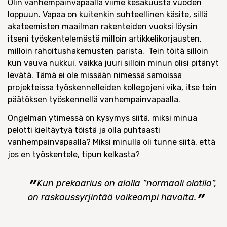
Olin vanhempainvapaalla viime kesäkuusta vuoden
loppuun. Vapaa on kuitenkin suhteellinen käsite, sillä
akateemisten maailman rakenteiden vuoksi löysin
itseni työskentelemästä milloin artikkelikorjausten,
milloin rahoitushakemusten parista. Tein töitä silloin
kun vauva nukkui, vaikka juuri silloin minun olisi pitänyt
levätä. Tämä ei ole missään nimessä samoissa
projekteissa työskennelleiden kollegojeni vika, itse tein
päätöksen työskennellä vanhempainvapaalla.
Ongelman ytimessä on kysymys siitä, miksi minua
pelotti kieltäytyä töistä ja olla puhtaasti
vanhempainvapaalla? Miksi minulla oli tunne siitä, että
jos en työskentele, tipun kelkasta?
Kun prekaarius on alalla ”normaali olotila”,
on raskaussyrjintää vaikeampi havaita.