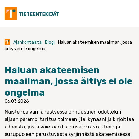
Skip
to
content
Ajankohtaista
Blogi
Haluan akateemisen maailman, jossa
äitiys ei ole ongelma
Haluan akateemisen
maailman, jossa äitiys ei ole
ongelma
06.03.2026
Naistenpäivän lähestyessä on ruusujen odottelun
sijaan parempi tarttua toimeen (tai kynään) ja kirjoittaa
aiheesta, josta vaietaan liian usein: raskauteen ja
sukupuoleen perustuvasta syrjinnästä akateemisessa