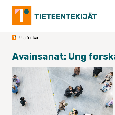
Skip
to
content
Ung forskare
Avainsanat:
Ung forsk