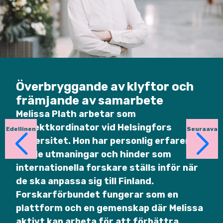
Överbryggande av klyftor och
främjande av samarbete
Melissa
Plath
arbetar som
projekt
kordinator
vid Helsingfors
Edellinen
Seuraava
universitet. Hon har personli
g erfarenhet
om
de utmaningar och hinder som
internationella forskare ställs inför när
de ska anpassa sig till Finland.
Forskarförbundet
fungerar som en
plattform och en gemenskap där Melissa
aktivt
kan
arbeta för
att förbättra