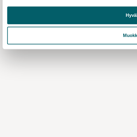
Hyvä
Muokk