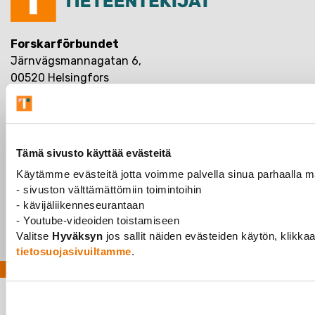
Forskarförbundet
Järnvägsmannagatan 6,
00520 Helsingfors
Arbetslöshetskassan Ote
Konktaktuppgifter
Medlemskap
Tämä sivusto käyttää evästeitä
Medlemsföreningar
Käytämme evästeitä jotta voimme palvella sinua parhaalla mah
Ge oss feedback
- sivuston välttämättömiin toimintoihin
- kävijäliikenneseurantaan
- Youtube-videoiden toistamiseen
Valitse
Hyväksyn
jos sallit näiden evästeiden käytön, klikka
tietosuojasivuiltamme
.