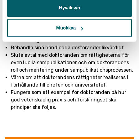
Hyväksyn
Reservera tillräckligt med tid för handledningen av
doktorsavhandlingen.
Erbjuda doktoranden konstruktiv feedback, stöd och
Muokkaa
information om forskningsarbetet och om
finansieringen av arbetet.
Behandla sina handledda doktorander likvärdigt.
Sluta avtal med doktoranden om rättigheterna för
eventuella sampublikationer och om doktorandens
roll och meritering under sampublikationsprocessen.
Värna om att doktorandens rättigheter realiseras i
förhållande till chefen och universitetet.
Fungera som ett exempel för doktoranden på hur
god vetenskaplig praxis och forskningsetiska
principer ska följas.