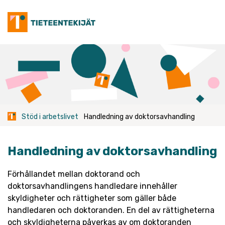
Skip
to
content
Stöd i arbetslivet
Handledning av doktorsavhandling
Handledning av doktorsavhandling
Förhållandet mellan doktorand och
doktorsavhandlingens handledare innehåller
skyldigheter och rättigheter som gäller både
handledaren och doktoranden. En del av rättigheterna
och skyldigheterna påverkas av om doktoranden