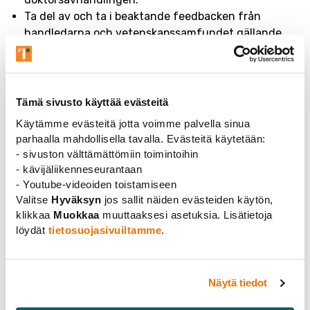
Ta del av och ta i beaktande feedbacken från
handledarna och vetenskapssamfundet gällande
forskningen.
Följa god och ansvarsfull vetenskaplig praxis och en
hög forskningsetisk nivå.
Tämä sivusto käyttää evästeitä
Handledarens checklista
Käytämme evästeitä jotta voimme palvella sinua
parhaalla mahdollisella tavalla. Evästeitä käytetään:
Rättigheter
- sivuston välttämättömiin toimintoihin
- kävijäliikenneseurantaan
Rätten att förvänta sig att arbetet
- Youtube-videoiden toistamiseen
framskrider planenligt.
Valitse
Hyväksyn
jos sallit näiden evästeiden käytön,
Få handledningsarbetet beaktat i sin arbetsplan.
klikkaa
Muokkaa
muuttaaksesi asetuksia. Lisätietoja
Få tillräckligt med information, resurser
löydät
tietosuojasivuiltamme
.
och pedagogisk utbildning för handledningsarbetet.
Bli hörd i sin växelverkan med doktoranden
och fakulteten.
Näytä tiedot
Skyldigheter