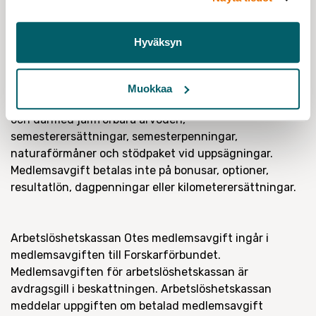
medlemsavgiften som beräknas på din lön är under 8
€
/månad, blir medlemsavgiften ändå 8
€
/månad som
är minimiavgiften.
Hyväksyn
Medlemsavgift betalas på den löneinkomst som utgör
Muokkaa
grunden för förskottsinnehållning. Hit hör bruttolön
och därmed jämförbara arvoden,
semesterersättningar, semesterpenningar,
naturaförmåner och stödpaket vid uppsägningar.
Medlemsavgift betalas inte på bonusar, optioner,
resultatlön, dagpenningar eller kilometerersättningar.
Arbetslöshetskassan Otes medlemsavgift ingår i
medlemsavgiften till Forskarförbundet.
Medlemsavgiften för arbetslöshetskassan är
avdragsgill i beskattningen. Arbetslöshetskassan
meddelar uppgiften om betalad medlemsavgift