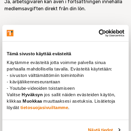
Ja, arbetsgivaren kan även i fortsättningen innehålla
medlemsavgiften direkt från din lön.
Genom att fylla i en fullmakt kan du ge din
arbetsgivare rätt att innehålla medlemsavgiften direkt
från din lön. Du ger fullmakten till arbetsgivaren eller
direkt till löneräkningen. Ta en kopia till dig själv.
Tämä sivusto käyttää evästeitä
Arbetsgivaren innehåller avgiften från din lön från
Käytämme evästeitä jotta voimme palvella sinua
början av följande månad. Kom alltså ihåg att ta hand
parhaalla mahdollisella tavalla. Evästeitä käytetään:
om avgiften själv fram till dess. Från
e-kontakter
kan
- sivuston välttämättömiin toimintoihin
du hitta och skriva ut fullmakten.
- kävijäliikenneseurantaan
- Youtube-videoiden toistamiseen
Valitse
Hyväksyn
jos sallit näiden evästeiden käytön,
Medlemsavgiften för en period utan lön är 8
€
/månad.
klikkaa
Muokkaa
muuttaaksesi asetuksia. Lisätietoja
Meddela oss om din oavlönade period i
e-kontakter
.
löydät
tietosuojasivuiltamme
.
Om du arbetar på deltid och den procentbaserade
Näytä tiedot