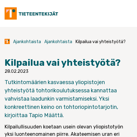
Skip
to
content
Ajankohtaista
Ajankohtaista
Kilpailua vai yhteistyötä?
Kilpailua vai yhteistyötä?
28.02.2023
Tutkintomäärien kasvaessa yliopistojen
yhteistyötä tohtorikoulutuksessa kannattaa
vahvistaa laadunkin varmistamiseksi. Yksi
konkreettinen keino on tohtoriopintotarjotin,
kirjoittaa Tapio Määttä.
Kilpailullisuuden koetaan usein olevan yliopistotyön
yksi luonteenomainen piirre. Akateemisen uran eri