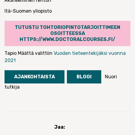
Akateeminen rehtori
Itä-Suomen yliopisto
TUTUSTU TOHTORIOPINTOTARJOITTIMEEN
OSOITTEESSA
HTTPS://WWW.DOCTORALCOURSES.FI/
Tapio Määttä valittiin
Vuoden tieteentekijäksi vuonna
2021
AJANKOHTAISTA
BLOGI
Nuori
tutkija
Jaa: