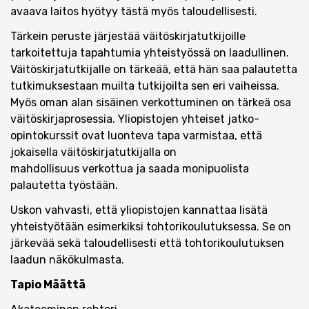
avaava laitos hyötyy tästä myös taloudellisesti.
Tärkein peruste järjestää väitöskirjatutkijoille
tarkoitettuja tapahtumia yhteistyössä on laadullinen.
Väitöskirjatutkijalle on tärkeää, että hän saa palautetta
tutkimuksestaan muilta tutkijoilta sen eri vaiheissa.
Myös oman alan sisäinen verkottuminen on tärkeä osa
väitöskirjaprosessia. Yliopistojen yhteiset jatko-
opintokurssit ovat luonteva tapa varmistaa, että
jokaisella väitöskirjatutkijalla on
mahdollisuus verkottua ja saada monipuolista
palautetta työstään.
Uskon vahvasti, että yliopistojen kannattaa lisätä
yhteistyötään esimerkiksi tohtorikoulutuksessa. Se on
järkevää sekä taloudellisesti että tohtorikoulutuksen
laadun näkökulmasta.
Tapio Määttä