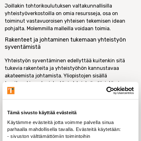
Joillakin tohtorikoulutuksen valtakunnallisilla
yhteistyöverkostoilla on omia resursseja, osa on
toiminut vastavuoroisen yhteisen tekemisen idean
pohjalta. Molemmilla malleilla voidaan toimia.
Rakenteet ja johtaminen tukemaan yhteistyön
syventämistä
Yhteistyön syventäminen edellyttää kuitenkin sitä
tukevia rakenteita ja yhteistyöhön kannustavaa
akateemista johtamista. Yliopistojen sisällä
tarvitaankin nyt mielestäni yhteistyön tiivistämiseen
kannustavaa johtamispuhetta ja yhteistyötä tukevaa
sisäistä rahoitusmallia.
Helmikuun puolivälissä avautunut
tohtoriopintotarjotin
Tämä sivusto käyttää evästeitä
on yksi konkreettinen keino vahvistaa yliopistojen
Käytämme evästeitä jotta voimme palvella sinua
yhteistyötä tohtorikoulutuksessa. Sen kautta
parhaalla mahdollisella tavalla. Evästeitä käytetään:
alakohtaiset tohtoriohjelmat voivat avata kurssejaan
- sivuston välttämättömiin toimintoihin
toisten yliopistojen väitöskirjatutkijoille.