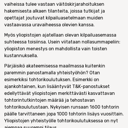
vaiheissa tulee vastaan väitöskirjarahoituksen
hakemisesta alkaen tilanteita, joissa tutkijat ja
opettajat joutuvat kilpailuasetelmaan muiden
vastaavassa uravaiheessa olevien kanssa.
Myös yliopistojen ajatellaan olevan kilpailuasemassa
suhteessa toisiinsa. Usein viitataan nollasummapeliin:
yliopiston menestys on mahdollista vain toisten
kustannuksella.
Pärjäisikö akateemisessa maailmassa kuitenkin
paremmin panostamalla yhteistyöhön? Otan
esimerkiksi tohtorikoulutuksen. Esimerkki on
ajankohtainen, kun lisääntyvät T&K-panostukset
edellyttävät yliopistojen merkittävästi kasvattavan
tohtorintutkintojen määrää ja tehostavan
tohtorikoulutustaan. Nykyisen runsaan 1600 tohtorin
päälle tarvittaneen jopa 1000 tohtorin lisäys vuosittain.
Yliopistojen yhteistyölle tohtorikoulutuksessa on nyt
aiempaa suurempi tilaus.