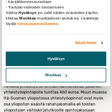
- kävijäliikenneseurantaan
Tohtoriopintotarjottimelle on listattu
- Youtube-videoiden toistamiseen
tohtorikoulutuksen kursseja, jotka ovat avoinna kaikille
Valitse
Hyväksyn
jos sallit näiden evästeiden käytön,
väitöskirjatutkijoille, joilla on jatko-opiskeluoikeus
klikkaa
Muokkaa
muuttaaksesi asetuksia. Lisätietoja
suomalaisessa yhteistyöverkostoon kuuluvassa
löydät
tietosuojasivuiltamme
.
yliopistossa. Keväällä 2023 mukana olevat kahdeksan
yliopistoa ovat avanneet yhteensä jo 39 kurssia eri
aloilta.
Näytä tiedot
Tohtoriopintotarjotin perustuu mukana olevien
yliopistojen opetusyhteistyösopimukseen. Rahaa ei
Hyväksyn
liiku yliopistojen kesken, mutta opintosuorituksia
toisten yliopistojen opiskelijoille tarjoavat yliopistot
saavat ministeriön rahanjakomallissa tuotettujen
Muokkaa
opintopisteiden määrään perustuvan korvauksen. Tällä
hetkellä yhteistyö on erittäin kannattavaa: jokainen
yhteistyöopintopiste tuottaa 460 euroa. Muun muassa
Itä-Suomen yliopistossa yhteistyöopinnot ovat myös
osa yliopiston sisäistä rahanjakomallia eli toisten
yliopistojen väitöskirjatutkijoille opintojaksojaan