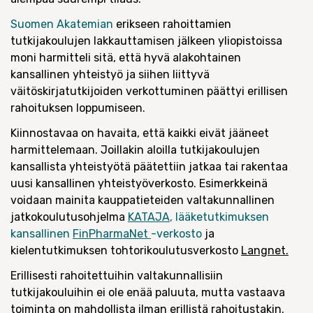
Suomen Akatemian
erikseen rahoittamien
tutkijakoulujen lakkauttamisen jälkeen yliopistoissa
moni harmitteli sitä, että hyvä alakohtainen
kansallinen yhteistyö ja siihen liittyvä
väitöskirjatutkijoiden verkottuminen päättyi erillisen
rahoituksen loppumiseen.
Kiinnostavaa on havaita, että kaikki eivät jääneet
harmittelemaan. Joillakin aloilla tutkijakoulujen
kansallista yhteistyötä päätettiin jatkaa tai rakentaa
uusi kansallinen yhteistyöverkosto. Esimerkkeinä
voidaan mainita kauppatieteiden valtakunnallinen
jatkokoulutusohjelma
KATAJA
,
lääketutkimuksen
kansallinen
FinPharmaNet
-verkosto
ja
kielentutkimuksen tohtorikoulutusverkosto
Langnet.
Erillisesti rahoitettuihin valtakunnallisiin
tutkijakouluihin ei ole enää paluuta, mutta vastaava
toiminta on mahdollista ilman erillistä rahoitustakin.