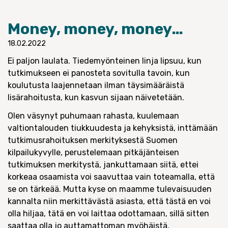
Money, money, money…
18.02.2022
Ei paljon laulata. Tiedemyönteinen linja lipsuu, kun
tutkimukseen ei panosteta sovitulla tavoin, kun
koulutusta laajennetaan ilman täysimääräistä
lisärahoitusta, kun kasvun sijaan näivetetään.
Olen väsynyt puhumaan rahasta, kuulemaan
valtiontalouden tiukkuudesta ja kehyksistä, inttämään
tutkimusrahoituksen merkityksestä Suomen
kilpailukyvylle, perustelemaan pitkäjänteisen
tutkimuksen merkitystä, jankuttamaan siitä, ettei
korkeaa osaamista voi saavuttaa vain toteamalla, että
se on tärkeää. Mutta kyse on maamme tulevaisuuden
kannalta niin merkittävästä asiasta, että tästä en voi
olla hiljaa, tätä en voi laittaa odottamaan, sillä sitten
saattaa olla jo auttamattoman myöhäistä.