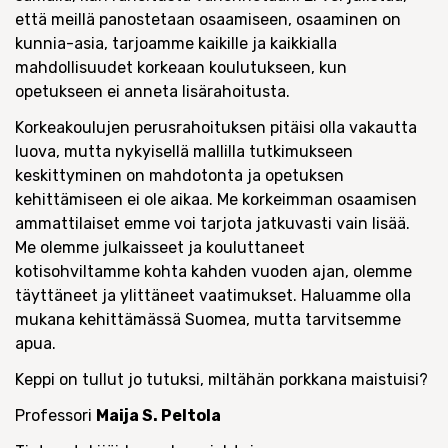
että meillä panostetaan osaamiseen, osaaminen on
kunnia-asia, tarjoamme kaikille ja kaikkialla
mahdollisuudet korkeaan koulutukseen, kun
opetukseen ei anneta lisärahoitusta.
Korkeakoulujen perusrahoituksen pitäisi olla vakautta
luova, mutta nykyisellä mallilla tutkimukseen
keskittyminen on mahdotonta ja opetuksen
kehittämiseen ei ole aikaa. Me korkeimman osaamisen
ammattilaiset emme voi tarjota jatkuvasti vain lisää.
Me olemme julkaisseet ja kouluttaneet
kotisohviltamme kohta kahden vuoden ajan, olemme
täyttäneet ja ylittäneet vaatimukset. Haluamme olla
mukana kehittämässä Suomea, mutta tarvitsemme
apua.
Keppi on tullut jo tutuksi, miltähän porkkana maistuisi?
Professori
Maija S. Peltola