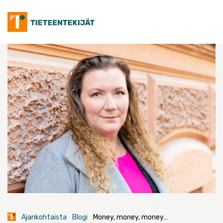
Skip
to
content
Ajankohtaista
Blogi
Money, money, money…