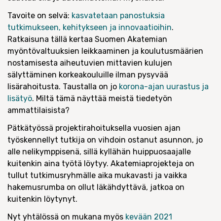
Tavoite on selvä:
kasvatetaan panostuksia
tutkimukseen, kehitykseen ja innovaatioihin
.
Ratkaisuna tällä kertaa Suomen Akatemian
myöntövaltuuksien leikkaaminen ja koulutusmäärien
nostamisesta aiheutuvien mittavien kulujen
sälyttäminen korkeakouluille ilman pysyvää
lisärahoitusta. Taustalla on jo
korona-ajan uurastus ja
lisätyö
. Miltä tämä näyttää meistä tiedetyön
ammattilaisista?
Pätkätyössä projektirahoituksella vuosien ajan
työskennellyt tutkija on vihdoin ostanut asunnon, jo
alle nelikymppisenä, sillä kyllähän huippuosaajalle
kuitenkin aina työtä löytyy. Akatemiaprojekteja on
tullut tutkimusryhmälle aika mukavasti ja vaikka
hakemusrumba on ollut läkähdyttävä, jatkoa on
kuitenkin löytynyt.
Nyt yhtälössä on mukana myös
kevään 2021