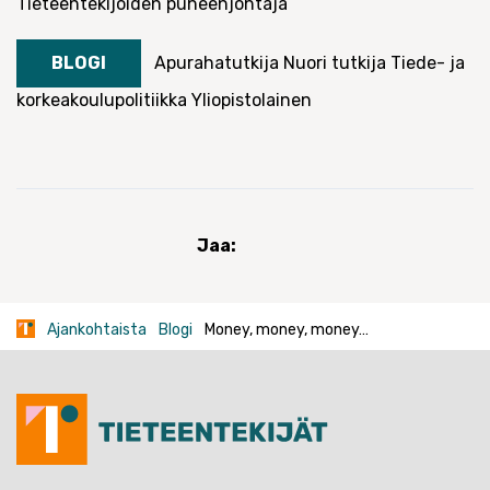
Tieteentekijöiden puheenjohtaja
BLOGI
Apurahatutkija
Nuori tutkija
Tiede- ja
korkeakoulupolitiikka
Yliopistolainen
Jaa:
Ajankohtaista
Blogi
Money, money, money…