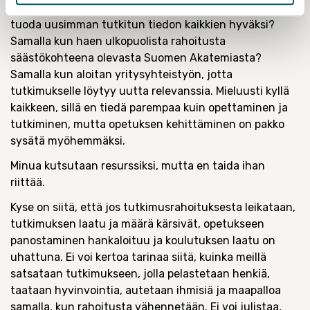
laatua panostamalla omaan tutkimukseeni, jotta voin
tuoda uusimman tutkitun tiedon kaikkien hyväksi?
Samalla kun haen ulkopuolista rahoitusta
säästökohteena olevasta Suomen Akatemiasta?
Samalla kun aloitan yritysyhteistyön, jotta
tutkimukselle löytyy uutta relevanssia. Mieluusti kyllä
kaikkeen, sillä en tiedä parempaa kuin opettaminen ja
tutkiminen, mutta opetuksen kehittäminen on pakko
sysätä myöhemmäksi.
Minua kutsutaan resurssiksi, mutta en taida ihan
riittää.
Kyse on siitä, että jos tutkimusrahoituksesta leikataan,
tutkimuksen laatu ja määrä kärsivät, opetukseen
panostaminen hankaloituu ja koulutuksen laatu on
uhattuna. Ei voi kertoa tarinaa siitä, kuinka meillä
satsataan tutkimukseen, jolla pelastetaan henkiä,
taataan hyvinvointia, autetaan ihmisiä ja maapalloa
samalla, kun rahoitusta vähennetään. Ei voi julistaa,