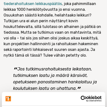
tiederahoituksen leikkauspäätös
, joka pahimmillaan
leikkaa 1000 henkilötyövuotta jo ensi vuonna.
Osuukohan säästö kohdalle, heilahtaako leikkuri?
Tutkijan ura ei alun perin näyttänyt kovin
houkuttelevalta, sillä tulotaso on alhainen ja pätkiä on
tiedossa. Mutta se tutkimus vaan on mahtavinta, mitä
voi olla – tai siis jos siihen olisi joskus aikaa keskittyä,
kun projektien hallinnointi ja rahoituksen hakeminen
sekä raportointi lohkaisevat suuren osan ajasta. Ja
nytkö tämä oli tässä? Tulee vähän petetty olo.
Jos tutkimusrahoituksesta leikataan,
tutkimuksen laatu ja määrä kärsivät,
opetukseen panostaminen hankaloituu ja
koulutuksen laatu on uhattuna.
Yliopistonlehtorina vakituisessa pestissä työskentelevä