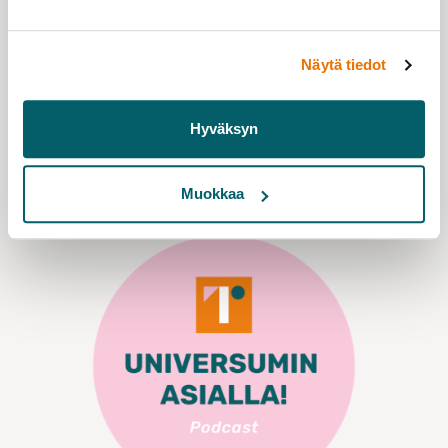
Tiedote
09.03.2020
Näytä tiedot
Tietoa jäsenille koronavirusepidemiasta
Hyväksyn
Lue lisää
Muokkaa