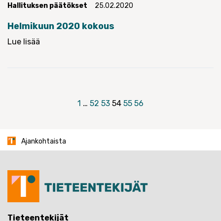
Hallituksen päätökset
25.02.2020
Helmikuun 2020 kokous
Lue lisää
Artikkelien
1
…
52
53
54
55
56
sivutus
Ajankohtaista
Tieteentekijät