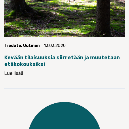
Tiedote
,
Uutinen
13.03.2020
Kevään tilaisuuksia siirretään ja muutetaan
etäkokouksiksi
Lue lisää