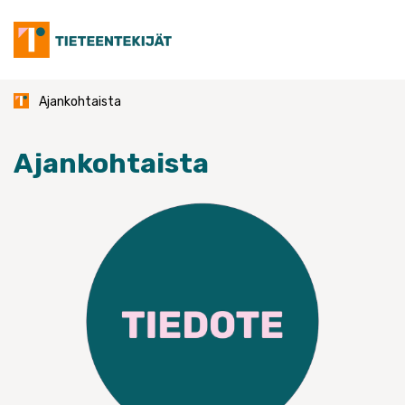
Skip
to
content
Ajankohtaista
Ajankohtaista