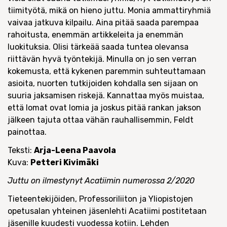
tiimityötä, mikä on hieno juttu. Monia ammattiryhmiä
vaivaa jatkuva kilpailu. Aina pitää saada parempaa
rahoitusta, enemmän artikkeleita ja enemmän
luokituksia. Olisi tärkeää saada tuntea olevansa
riittävän hyvä työntekijä. Minulla on jo sen verran
kokemusta, että kykenen paremmin suhteuttamaan
asioita, nuorten tutkijoiden kohdalla sen sijaan on
suuria jaksamisen riskejä. Kannattaa myös muistaa,
että lomat ovat lomia ja joskus pitää rankan jakson
jälkeen tajuta ottaa vähän rauhallisemmin, Feldt
painottaa.
Teksti:
Arja-Leena Paavola
Kuva:
Petteri Kivimäki
Juttu on ilmestynyt Acatiimin numerossa 2/2020
Tieteentekijöiden, Professoriliiton ja Yliopistojen
opetusalan yhteinen jäsenlehti Acatiimi postitetaan
jäsenille kuudesti vuodessa kotiin. Lehden