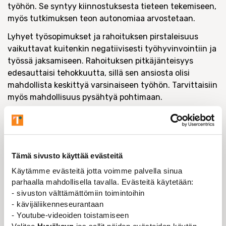
työhön. Se syntyy kiinnostuksesta tieteen tekemiseen,
myös tutkimuksen teon autonomiaa arvostetaan.
Lyhyet työsopimukset ja rahoituksen pirstaleisuus
vaikuttavat kuitenkin negatiivisesti työhyvinvointiin ja
työssä jaksamiseen. Rahoituksen pitkäjänteisyys
edesauttaisi tehokkuutta, sillä sen ansiosta olisi
mahdollista keskittyä varsinaiseen työhön. Tarvittaisiin
myös mahdollisuus pysähtyä pohtimaan.
Intohimo tieteeseen saa monet yliopistolaiset
tekemään hurjasti töitä. Nykyään työuupumuksesta
puhutaan paljon. Lääketieteellisessä tautiluokituksessa
työuupumukselle ei ole vielä omaa diagnoosia, kyse on
Tämä sivusto käyttää evästeitä
pitkittyneestä stressisyndroomasta, johon liittyy riski
Käytämme evästeitä jotta voimme palvella sinua
sairastua muun muassa masennukseen.
parhaalla mahdollisella tavalla. Evästeitä käytetään:
- sivuston välttämättömiin toimintoihin
— Kyse ei ole siis hetkellisestä voimakkaasta
- kävijäliikenneseurantaan
väsymyskohtauksesta. Varmasti myös yliopistolla on
- Youtube-videoiden toistamiseen
paljon jaksamisen liittyviä ongelmia ja stressiä, josta ei