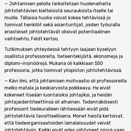
— Johtamisen pelolla tarkoitetaan huolenaiheita
johtotehtävien kielteisistä seurauksista itselle tai
muille. Tällaisia huolia voivat kokea tehtävissä jo
toimivat henkilöt sekä asiantuntijat, joiden työuralla
eriasteiset johtotehtävät olisivat potentiaalinen
vaihtoehto, Feldt kertoo.
Tutkimuksen yhteydessä tehtyyn laajaan kyselyyn
osallistui professoreita, tieteentekijöitä, ekonomeja ja
diplomi-insinöörejä. Mukana oli kaikkiaan 550
professoria, jotka toimivat yliopiston johtotehtävissä.
— Kävi ilmi, että johtamisen motivaatio oli professoreilla
melko matala ja keskiarvosta poikkeava. He eivät
kokeneet itseään luontaisiksi johtajiksi, ja heidän
johtajaidentiteettinsä oli alhainen. Todennäköisesti
professorit tiedeuralleen lähtiessään eivät pidä
johtotehtäviä tavoitteellisena. Monet heistä kertoivat,
että tiedeorganisaatioiden lainalaisuudet veivät
johtotehtäviin. Kaikki eivät edes viihtyneet niissä vaan