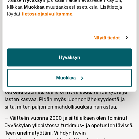
Valitse
Hyväksyn
jos sallit näiden evästeiden käytön,
ehdi palautua. Tiedetään, että työn intensiivisyyden
klikkaa
Muokkaa
muuttaaksesi asetuksia. Lisätietoja
lisääntyminen kasvattaa työuupumusriskiä, näistä
löydät
tietosuojasivuiltamme
.
riskeistä on hyvä olla tietoinen.
Keskellä Suomea
Näytä tiedot
Taru Feldt on syntyisin Itä-Hämeessä sijaitsevasta
Hartolasta, josta perhe muutti Jyväskylään hänen
Hyväksyn
ollessa lapsi.
— Välillä olen halunnut lähteä maailmalle, mutta
työssäni olen saanut riittävästi matkustella ja
Muokkaa
verkostoitua kansainvälisesti. Jyväskylä sijaitsee
keskellä Suomea, täällä on hyvä asua, tehdä työtä ja
lasten kasvaa. Pidän myös luonnonläheisyydestä ja
siitä, miten paljon on mahdollisuuksia harrastaa.
— Väittelin vuonna 2000 ja siitä alkaen olen toiminut
Jyväskylän yliopistossa tutkimus- ja opetustehtävissä.
Teen unelmatyötäni. Viihdyn hyvin