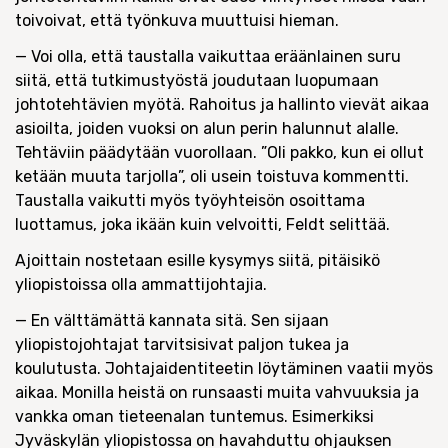
toivoivat, että työnkuva muuttuisi hieman.
— Voi olla, että taustalla vaikuttaa eräänlainen suru
siitä, että tutkimustyöstä joudutaan luopumaan
johtotehtävien myötä. Rahoitus ja hallinto vievät aikaa
asioilta, joiden vuoksi on alun perin halunnut alalle.
Tehtäviin päädytään vuorollaan. ”Oli pakko, kun ei ollut
ketään muuta tarjolla”, oli usein toistuva kommentti.
Taustalla vaikutti myös työyhteisön osoittama
luottamus, joka ikään kuin velvoitti, Feldt selittää.
Ajoittain nostetaan esille kysymys siitä, pitäisikö
yliopistoissa olla ammattijohtajia.
— En välttämättä kannata sitä. Sen sijaan
yliopistojohtajat tarvitsisivat paljon tukea ja
koulutusta. Johtajaidentiteetin löytäminen vaatii myös
aikaa. Monilla heistä on runsaasti muita vahvuuksia ja
vankka oman tieteenalan tuntemus. Esimerkiksi
Jyväskylän yliopistossa on havahduttu ohjauksen