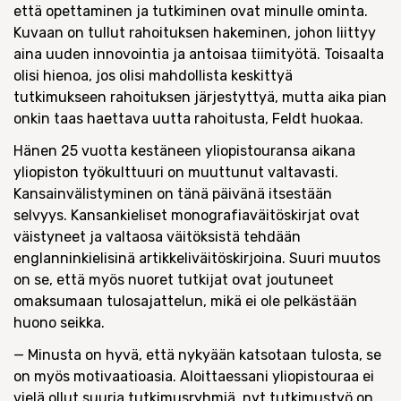
että opettaminen ja tutkiminen ovat minulle ominta.
Kuvaan on tullut rahoituksen hakeminen, johon liittyy
aina uuden innovointia ja antoisaa tiimityötä. Toisaalta
olisi hienoa, jos olisi mahdollista keskittyä
tutkimukseen rahoituksen järjestyttyä, mutta aika pian
onkin taas haettava uutta rahoitusta, Feldt huokaa.
Hänen 25 vuotta kestäneen yliopistouransa aikana
yliopiston työkulttuuri on muuttunut valtavasti.
Kansainvälistyminen on tänä päivänä itsestään
selvyys. Kansankieliset monografiaväitöskirjat ovat
väistyneet ja valtaosa väitöksistä tehdään
englanninkielisinä artikkeliväitöskirjoina. Suuri muutos
on se, että myös nuoret tutkijat ovat joutuneet
omaksumaan tulosajattelun, mikä ei ole pelkästään
huono seikka.
— Minusta on hyvä, että nykyään katsotaan tulosta, se
on myös motivaatioasia. Aloittaessani yliopistouraa ei
vielä ollut suuria tutkimusryhmiä, nyt tutkimustyö on