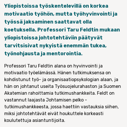
Yliopistoissa työskentelevillä on korkea
motivaatio työhön, mutta työhyvinvointi ja
työssä jaksaminen saattavat olla
koetuksella. Professori Taru Feldtin mukaan
yliopistoissa johtotehtäviin päätyvät
tarvitsisivat nykyistä enemmän tukea,
työnohjausta ja mentorointia.
Professori Taru Feldtin alana on hyvinvointi ja
motivaatio työelämässä. Hänen tutkimuksensa on
kohdistunut työ- ja organisaatiopsykologian alaan, ja
hän on johtanut useita Työsuojelurahaston ja Suomen
Akatemian rahoittamia tutkimushankkeita. Feldt on
vastannut laajasta Johtamisen pelko -
tutkimushankkeesta, jossa haettiin vastauksia siihen,
miksi johtotehtävät eivät houkuttele korkeasti
koulutettuja asiantuntijoita.