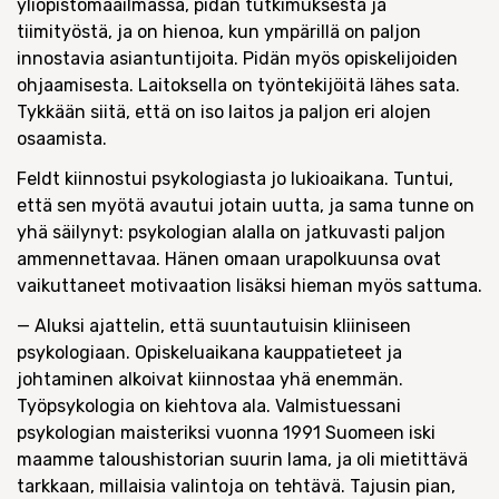
yliopistomaailmassa, pidän tutkimuksesta ja
tiimityöstä, ja on hienoa, kun ympärillä on paljon
innostavia asiantuntijoita. Pidän myös opiskelijoiden
ohjaamisesta. Laitoksella on työntekijöitä lähes sata.
Tykkään siitä, että on iso laitos ja paljon eri alojen
osaamista.
Feldt kiinnostui psykologiasta jo lukioaikana. Tuntui,
että sen myötä avautui jotain uutta, ja sama tunne on
yhä säilynyt: psykologian alalla on jatkuvasti paljon
ammennettavaa. Hänen omaan urapolkuunsa ovat
vaikuttaneet motivaation lisäksi hieman myös sattuma.
— Aluksi ajattelin, että suuntautuisin kliiniseen
psykologiaan. Opiskeluaikana kauppatieteet ja
johtaminen alkoivat kiinnostaa yhä enemmän.
Työpsykologia on kiehtova ala. Valmistuessani
psykologian maisteriksi vuonna 1991 Suomeen iski
maamme taloushistorian suurin lama, ja oli mietittävä
tarkkaan, millaisia valintoja on tehtävä. Tajusin pian,