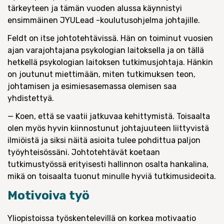
tärkeyteen ja tämän vuoden alussa käynnistyi
ensimmäinen JYULead -koulutusohjelma johtajille.
Feldt on itse johtotehtävissä. Hän on toiminut vuosien
ajan varajohtajana psykologian laitoksella ja on tällä
hetkellä psykologian laitoksen tutkimusjohtaja. Hänkin
on joutunut miettimään, miten tutkimuksen teon,
johtamisen ja esimiesasemassa olemisen saa
yhdistettyä.
— Koen, että se vaatii jatkuvaa kehittymistä. Toisaalta
olen myös hyvin kiinnostunut johtajuuteen liittyvistä
ilmiöistä ja siksi näitä asioita tulee pohdittua paljon
työyhteisössäni. Johtotehtävät koetaan
tutkimustyössä erityisesti hallinnon osalta hankalina,
mikä on toisaalta tuonut minulle hyviä tutkimusideoita.
Motivoiva työ
Yliopistoissa työskentelevillä on korkea motivaatio