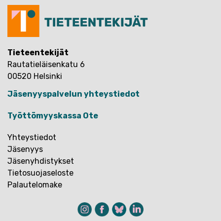
Tieteentekijät
Rautatieläisenkatu 6
00520 Helsinki
Jäsenyyspalvelun yhteystiedot
Työttömyyskassa Ote
Yhteystiedot
Jäsenyys
Jäsenyhdistykset
Tietosuojaseloste
Palautelomake