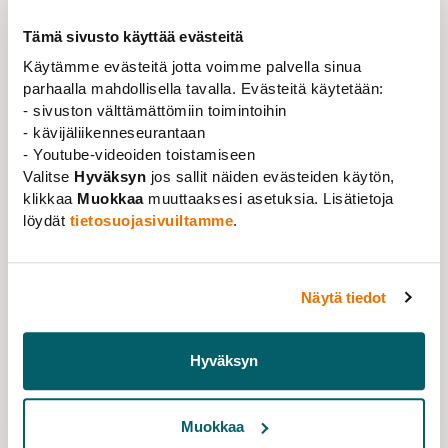
Tämä sivusto käyttää evästeitä
Käytämme evästeitä jotta voimme palvella sinua
parhaalla mahdollisella tavalla. Evästeitä käytetään:
- sivuston välttämättömiin toimintoihin
- kävijäliikenneseurantaan
- Youtube-videoiden toistamiseen
Valitse
Hyväksyn
jos sallit näiden evästeiden käytön,
klikkaa
Muokkaa
muuttaaksesi asetuksia. Lisätietoja
löydät
tietosuojasivuiltamme
.
Tiedote
,
Uutinen
27.03.2020
Näytä tiedot
Yksityiselle opetusalalle työehtosopimus
Hyväksyn
Lue lisää
Muokkaa