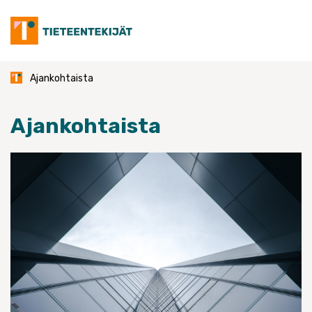
Skip
to
content
Ajankohtaista
Ajankohtaista