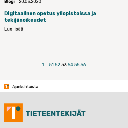
Blogi
20.03.2020
Digitaalinen opetus yliopistoissa ja
tekijänoikeudet
Lue lisää
Artikkelien
1
…
51
52
53
54
55
56
sivutus
Ajankohtaista