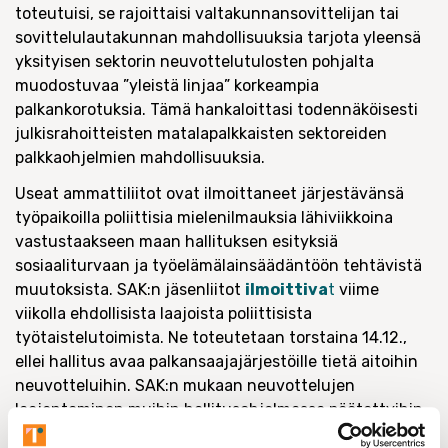
toteutuisi, se rajoittaisi valtakunnansovittelijan tai
sovittelulautakunnan mahdollisuuksia tarjota yleensä
yksityisen sektorin neuvottelutulosten pohjalta
muodostuvaa ”yleistä linjaa” korkeampia
palkankorotuksia. Tämä hankaloittasi todennäköisesti
julkisrahoitteisten matalapalkkaisten sektoreiden
palkkaohjelmien mahdollisuuksia.
Useat ammattiliitot ovat ilmoittaneet järjestävänsä
työpaikoilla poliittisia mielenilmauksia lähiviikkoina
vastustaakseen maan hallituksen esityksiä
sosiaaliturvaan ja työelämälainsäädäntöön tehtävistä
muutoksista. SAK:n jäsenliitot
ilmoittiva
t
viime
viikolla ehdollisista laajoista poliittisista
työtaistelutoimista. Ne toteutetaan torstaina 14.12.,
ellei hallitus avaa palkansaajajärjestöille tietä aitoihin
neuvotteluihin. SAK:n mukaan neuvottelujen
laajentaminen muihin hallitusohjelmassa päätettyihin
työlainsäädäntömuutoksiin ja