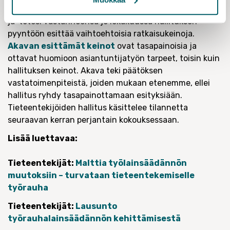
Akavan
hallitus
käsitteli tilannetta maanantaina 11.12.
ja
totesi vastanneensa
jo lokakuussa hallituksen
pyyntöön esittää vaihtoehtoisia ratkaisukeinoja.
Akavan esittämät keinot
ovat tasapainoisia ja
ottavat huomioon asiantuntijatyön tarpeet, toisin kuin
hallituksen keinot.
Akava teki
päätöksen
vastatoimenpiteistä, joiden mukaan etenemme, ellei
hallitus ryhdy tasapainottamaan esityksiään
.
Tieteentekijöiden
hallitus käsittelee tilannetta
seuraavan kerran perjantain kokouksessaan
.
Lisää luettavaa:
Tieteentekijät:
Malttia työlainsäädännön
muutoksiin – turvataan tieteentekemiselle
työrauha
Tieteentekijät:
Lausunto
työrauhalainsäädännön kehittämisestä