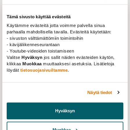
työttömyysturvaheikennysten valmistelun
keskeyttäminen ovat edellytyksiä yhteisen
näkemyksen löytämiselle työmarkkinamallista.
Tämä sivusto käyttää evästeitä
Käytämme evästeitä jotta voimme palvella sinua
AKAVAn neuvottelujärjestöt
YTN
ja
JUKO
ovat
parhaalla mahdollisella tavalla. Evästeitä käytetään:
työmarkkinamallineuvotteluissa mukana ja akavalainen
- sivuston välttämättömiin toimintoihin
rintama haluaa
uskoa
toistaiseksi vielä
- kävijäliikenneseurantaan
neuvotteluratkaisun
syntymiseen.
- Youtube-videoiden toistamiseen
Neuvottelujärjestöt eivät ole tehneet päätöksiä
Valitse
Hyväksyn
jos sallit näiden evästeiden käytön,
työtaistelutoimista ja Tieteentekijät noudattaa
klikkaa
Muokkaa
muuttaaksesi asetuksia. Lisätietoja
neuvottelujärjestöjen linjaa.
Liitto muistuttaa
löydät
tietosuojasivuiltamme
.
jäseniä, että lakossa olevilla työpaikoilla jäsenten
on syytä noudattaa neutraliteettiperiaatetta eli
liittoihin kuulumattomilla ja muiden järjestöjen
Näytä tiedot
jäsenillä ei ole velvollisuutta tehdä
työtaistelutoimenpiteiden alaisia tehtäviä, joita
he eivät normaalisti tee. Heillä on oikeus
Hyväksyn
kieltäytyä tekemästä tällaisia em. lakonalaisia
tehtäviä
.
Muokkaa