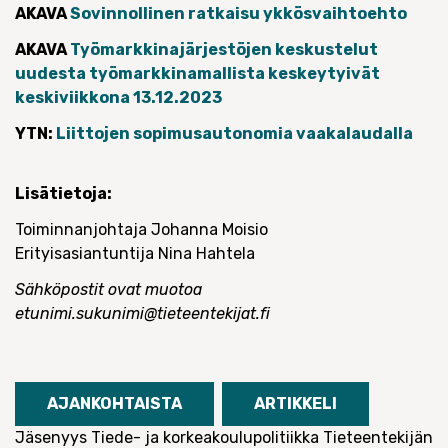
AKAVA
Sovinnollinen ratkaisu ykkösvaihtoehto
AKAVA
Työmarkkinajärjestöjen keskustelut
uudesta työmarkkinamallista keskeytyivät
keskiviikkona 13.12.2023
YTN:
Liittojen sopimusautonomia vaakalaudalla
Lisätietoja:
Toiminnanjohtaja Johanna Moisio
Erityisasiantuntija Nina Hahtela
Sähköpostit ovat muotoa
etunimi.sukunimi@tieteentekijat.fi
AJANKOHTAISTA
ARTIKKELI
Jäsenyys
Tiede- ja korkeakoulupolitiikka
Tieteentekijän