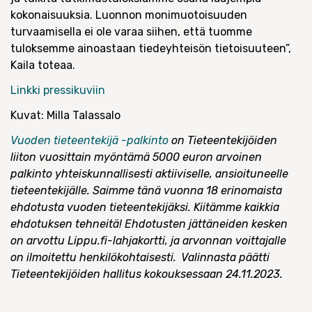
kokonaisuuksia. Luonnon monimuotoisuuden
turvaamisella ei ole varaa siihen, että tuomme
tuloksemme ainoastaan tiedeyhteisön tietoisuuteen”,
Kaila toteaa.
Linkki pressikuviin
Kuvat: Milla Talassalo
Vuoden tieteentekijä -palkinto
on Tieteentekijöiden
liiton vuosittain myöntämä 5000 euron arvoinen
palkinto yhteiskunnallisesti aktiiviselle, ansioituneelle
tieteentekijälle. Saimme tänä vuonna 18 erinomaista
ehdotusta vuoden tieteentekijäksi. Kiitämme kaikkia
ehdotuksen tehneitä! Ehdotusten jättäneiden kesken
on arvottu Lippu.fi-lahjakortti, ja arvonnan voittajalle
on ilmoitettu henkilökohtaisesti. Valinnasta päätti
Tieteentekijöiden hallitus kokouksessaan 24.11.2023.