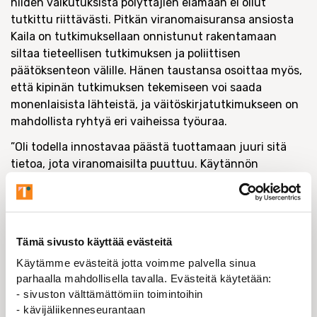
niiden vaikutuksista pölyttäjien elämään ei ollut
tutkittu riittävästi. Pitkän viranomaisuransa ansiosta
Kaila on tutkimuksellaan onnistunut rakentamaan
siltaa tieteellisen tutkimuksen ja poliittisen
päätöksenteon välille. Hänen taustansa osoittaa myös,
että kipinän tutkimuksen tekemiseen voi saada
monenlaisista lähteistä, ja väitöskirjatutkimukseen on
mahdollista ryhtyä eri vaiheissa työuraa.
”Oli todella innostavaa päästä tuottamaan juuri sitä
tietoa, jota viranomaisilta puuttuu. Käytännön
kokemuksesta tiedän, että torjunta-aineiden
ympäristövaikutusten tutkimiselle on huutava tarve.
Tietoaukon suuruuden ja kriittisyyden vuoksi pyrin
tutkimusta tehdessäni käymään jatkuvaa
Tämä sivusto käyttää evästeitä
vuoropuhelua sekä viranomaisten että muiden
Käytämme evästeitä jotta voimme palvella sinua
tutkijoiden kanssa, jotta tuloksiani ja oppimaani
parhaalla mahdollisella tavalla. Evästeitä käytetään:
päästäisiin mahdollisimman hyvin hyödyntämään ja
- sivuston välttämättömiin toimintoihin
jatkojalostamaan”, Kaila kertoo.
- kävijäliikenneseurantaan