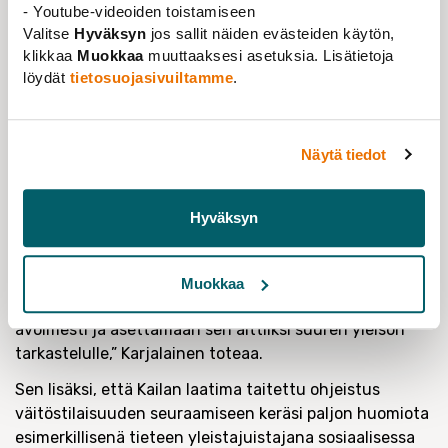
Avoin viestintä tekee tiedettä
- Youtube-videoiden toistamiseen
ymmärrettäväksi ja näkyväksi
Valitse
Hyväksyn
jos sallit näiden evästeiden käytön,
klikkaa
Muokkaa
muuttaaksesi asetuksia. Lisätietoja
Samalla Kaila on viestinyt työstään sekä perinteisiä
löydät
tietosuojasivuiltamme
.
että moderneja viestintäkanavia hyödyntäen ja tehnyt
väitöskirjatutkijan työtä näkyväksi myös suurelle
yleisölle.
Näytä tiedot
”Kaila on esimerkillisesti ja pyyteettömästi tehnyt
tutkijan työtä ja väitöskirjatutkimusta
Hyväksyn
ymmärrettäväksi laajemmille joukoille. Aikana, jolloin
tieteellisen tutkimuksen tarpeellisuutta ja rahoitusta
kritisoidaan kovinkin sanakääntein, on kunnioitettavaa,
Muokkaa
että nuori tutkija on valmis viestimään työstään
avoimesti ja asettamaan sen alttiiksi suuren yleisön
tarkastelulle,” Karjalainen toteaa.
Sen lisäksi, että Kailan laatima taitettu ohjeistus
väitöstilaisuuden seuraamiseen keräsi paljon huomiota
esimerkillisenä tieteen yleistajuistajana sosiaalisessa