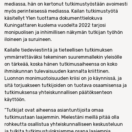
mediassa, hän on kertonut tutkimustyöstään avoimesti
myös perinteisessä mediassa. Kailan tutkimustyötä
käsitellyt Ylen tuottama dokumenttielokuva
Kuningattaren kuolema vuodelta 2022 tarjosi
monipuolisen ja inhimillisen näkymän tutkijan työhön
iloineen ja suruineen.
Kailalle tiedeviestintä ja tieteellisen tutkimuksen
ymmärrettäväksi tekeminen suuremmallekin yleisölle
on tärkeää, koska hänen tutkimusaiheensa on koko
ihmiskunnan tulevaisuuden kannalta kriittinen.
Luonnon monimuotoisuuden kriisi on jo käynnissä, ja
sitä torjuakseen tutkijoiden on tuotava osaamisensa ja
tutkimuksensa yhteiskunnallisen päätöksenteon
käyttöön.
”Tutkijat ovat aiheensa asiantuntijoita omaa
tutkimustaan laajemmin. Mielestäni meillä pitää olla
rohkeutta osallistua yhteiskunnalliseen keskusteluun
ja tulkita tutkimustuloksiamme osana laajempia