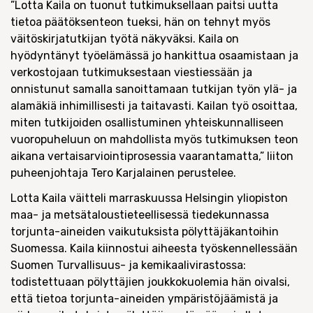
”Lotta Kaila on tuonut tutkimuksellaan paitsi uutta
tietoa päätöksenteon tueksi, hän on tehnyt myös
väitöskirjatutkijan työtä näkyväksi. Kaila on
hyödyntänyt työelämässä jo hankittua osaamistaan ja
verkostojaan tutkimuksestaan viestiessään ja
onnistunut samalla sanoittamaan tutkijan työn ylä- ja
alamäkiä inhimillisesti ja taitavasti. Kailan työ osoittaa,
miten tutkijoiden osallistuminen yhteiskunnalliseen
vuoropuheluun on mahdollista myös tutkimuksen teon
aikana vertaisarviointiprosessia vaarantamatta,” liiton
puheenjohtaja Tero Karjalainen perustelee.
Lotta Kaila väitteli marraskuussa Helsingin yliopiston
maa- ja metsätaloustieteellisessä tiedekunnassa
torjunta-aineiden vaikutuksista pölyttäjäkantoihin
Suomessa. Kaila kiinnostui aiheesta työskennellessään
Suomen Turvallisuus- ja kemikaalivirastossa:
todistettuaan pölyttäjien joukkokuolemia hän oivalsi,
että tietoa torjunta-aineiden ympäristöjäämistä ja