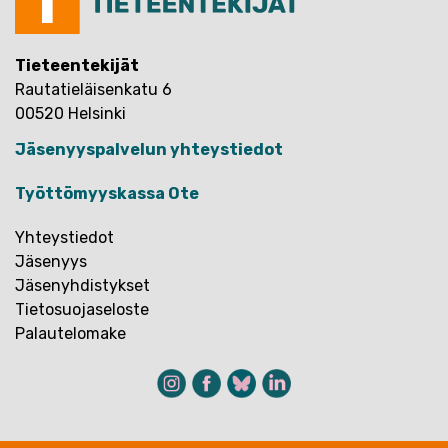
Tieteentekijät
Rautatieläisenkatu 6
00520 Helsinki
Jäsenyyspalvelun yhteystiedot
Työttömyyskassa Ote
Yhteystiedot
Jäsenyys
Jäsenyhdistykset
Tietosuojaseloste
Palautelomake