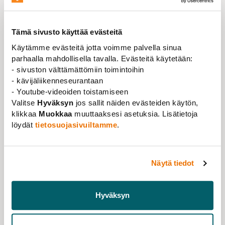
Lue lisää
Tämä sivusto käyttää evästeitä
Käytämme evästeitä jotta voimme palvella sinua
parhaalla mahdollisella tavalla. Evästeitä käytetään:
- sivuston välttämättömiin toimintoihin
- kävijäliikenneseurantaan
- Youtube-videoiden toistamiseen
Valitse
Hyväksyn
jos sallit näiden evästeiden käytön,
klikkaa
Muokkaa
muuttaaksesi asetuksia. Lisätietoja
löydät
tietosuojasivuiltamme
.
Näytä tiedot
Ajankohtaista
,
Uutinen
25.09.2020
Tervetuloa juhlimaan opettajia 5.10.
Hyväksyn
Lue lisää