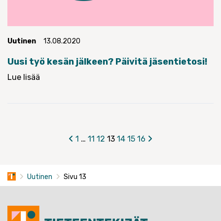
Uutinen
13.08.2020
Uusi työ kesän jälkeen? Päivitä jäsentietosi!
Lue lisää
Artikkelien
1
…
11
12
13
14
15
16
sivutus
Uutinen
Sivu 13