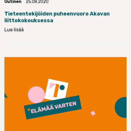
Uutinen
25.08.2020
Tieteentekijöiden puheenvuoro Akavan
liittokokouksessa
Lue lisää