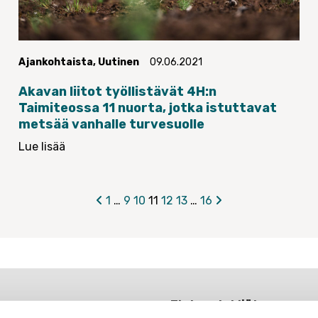
Ajankohtaista
,
Uutinen
09.06.2021
Akavan liitot työllistävät 4H:n
Taimiteossa 11 nuorta, jotka istuttavat
metsää vanhalle turvesuolle
Lue lisää
1
…
9
10
11
12
13
…
16
Tieteentekijät