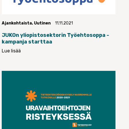
Ajankohtaista
,
Uutinen
11.11.2021
JUKOn yliopistosektorin Työehtosoppa -
kampanja starttaa
Lue lisää