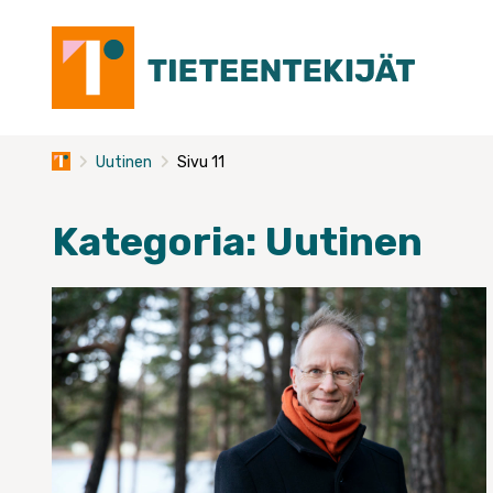
Skip
to
content
Uutinen
Sivu 11
Kategoria:
Uutinen