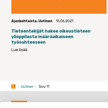
Ajankohtaista
,
Uutinen
15.06.2021
Tieteentekijät hakee oikeustieteen
ylioppilasta määräaikaiseen
työsuhteeseen
Lue lisää
Artikkelien
sivutus
Uutinen
Sivu 11