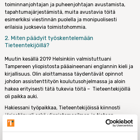
toiminnanjohtajan ja puheenjohtajan avustamista,
tapahtumajärjestämistä, muita avustavia töitä
esimerkiksi viestinnän puolella ja monipuolisesti
erilaisia juoksevia toimistohommia.
2. Miten päädyit työskentelemään
Tieteentekijöillä?
Muutin kesällä 2019 Helsinkiin valmistuttuani
Tampereen yliopistosta pääaineenani englannin kieli ja
kirjallisuus. Olin aloittamassa täydentävät opinnot
johdon assistenttityön koulutusohjelmassa ja aloin
hakea erityisesti tätä tukevia töitä – Tieteentekijöillä
oli paikka auki.
Hakiessani työpaikkaa, Tieteentekijöissä kiinnosti
järjestöpuoli sekä yliopistomaailman ja tieteen
läheisyys. Paikka pienessä työyhteisössä ja työnkuvan
monipuolisuus innostivat myös. Oli onni tulla valituksi.