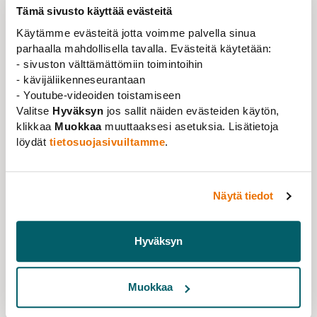
3. Mistä työpäiväsi varsinaisesti koostuvat ja mitä
Tämä sivusto käyttää evästeitä
ajankohtaista sinulla on tällä hetkellä
Käytämme evästeitä jotta voimme palvella sinua
työpöydälläsi?
parhaalla mahdollisella tavalla. Evästeitä käytetään:
- sivuston välttämättömiin toimintoihin
Minulla on paljon päivittäin toistuvia tehtäviä:
- kävijäliikenneseurantaan
sähköposteja, kalenterointia, sidosryhmien
- Youtube-videoiden toistamiseen
kontaktointia sekä kokous- ja matkajärjestelyitä. Kivaa
Valitse
Hyväksyn
jos sallit näiden evästeiden käytön,
vaihtelua sähköpostin selaamiseen ja
klikkaa
Muokkaa
muuttaaksesi asetuksia. Lisätietoja
kalenteritetrikseen tuo satunnaiset käännöstyöt sekä
löydät
tietosuojasivuiltamme
.
erilaiset projektit, joissa pääsen avustamaan kollegoita
esimerkiksi nettisivujen parissa touhuten.
Tällä hetkellä pöydällä on tässä kuussa pidettävä
Näytä tiedot
Tieteentekijöiden syysliittokokous ja sen organisointi.
Järjestelyt ovat olleet työn alla jo viime keväästä,
Hyväksyn
mutta koska tapahtumajärjestäminen on ollut hyvin
epävarmaa pandemian aikana, on suunnitelmia
muutettu aina tilanteen mukaan – turvallisuus ennen
Muokkaa
kaikkea. Nyt paketti alkaa olla valmis.