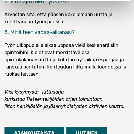
4. Mitä ajattelet työstäsi?
Arvostan sitä, että pääsen kokeilemaan uutta ja
kehittymään työni parissa.
5. Mitä teet vapaa-aikanasi?
Työn ulkopuolella aikaa uppoaa vielä keskeneräisiin
opintoihini. Kielet ovat merkittävä osa
opintokokonaisuutta ja kulutan nyt aikaa espanjaa ja
ranskaa päntäten. Rentoudun liikkumalla luonnossa ja
ruokaa laittaen.
Viisi kysymystä -juttusarja
kurkistaa Tieteentekijöiden arjen toimintaan
liiton henkilöstön ja jäsenyhdistysten aktiivien kautta.
AJANKOHTAISTA
UUTINEN