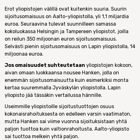
Erot yliopistojen välillä ovat kuitenkin suuria. Suurin
sijoitusomaisuus on Aalto-yliopistolla, yli 1,1 miljardia
euroa. Seuraavina tulevat suunnilleen samassa
kokoluokassa Helsingin ja Tampereen yliopistot, joilla
on reilun 350 miljoonan euron sijoitusomaisuus.
Selvästi pienin sijoitusomaisuus on Lapin yliopistolla, 14
miljoonaa euroa.
Jos omaisuudet suhteutetaan
yliopistojen kokoon,
aivan omaan luokkaansa nousee Hanken, jolla on
enemmän sijoitusomaisuutta kuin esimerkiksi monta
kertaa suuremmalla Jyväskylän yliopistolla. Lapin
yliopisto jää tässäkin vertailussa hännille.
Useimmille yliopistoille sijoitustuottojen osuus
kokonaisrahoituksesta on edelleen varsin vaatimaton,
mutta Hanken sai viime vuonna sijoituksistaan yhtä
paljon tuottoa kuin valtionrahoitusta. Aalto-yliopisto
sai tuottoa melkein yhtä paljon.