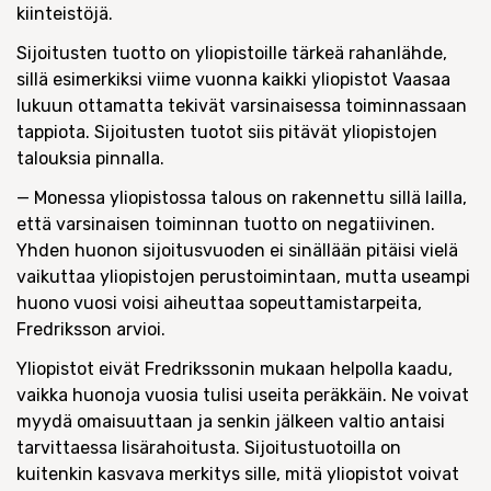
kiinteistöjä.
Sijoitusten tuotto on yliopistoille tärkeä rahanlähde,
sillä esimerkiksi viime vuonna kaikki yliopistot Vaasaa
lukuun ottamatta tekivät varsinaisessa toiminnassaan
tappiota. Sijoitusten tuotot siis pitävät yliopistojen
talouksia pinnalla.
— Monessa yliopistossa talous on rakennettu sillä lailla,
että varsinaisen toiminnan tuotto on negatiivinen.
Yhden huonon sijoitusvuoden ei sinällään pitäisi vielä
vaikuttaa yliopistojen perustoimintaan, mutta useampi
huono vuosi voisi aiheuttaa sopeuttamistarpeita,
Fredriksson arvioi.
Yliopistot eivät Fredrikssonin mukaan helpolla kaadu,
vaikka huonoja vuosia tulisi useita peräkkäin. Ne voivat
myydä omaisuuttaan ja senkin jälkeen valtio antaisi
tarvittaessa lisärahoitusta. Sijoitustuotoilla on
kuitenkin kasvava merkitys sille, mitä yliopistot voivat