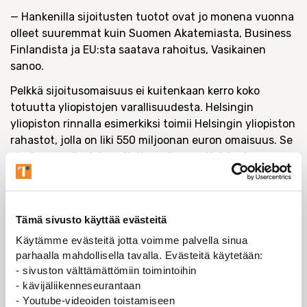
— Hankenilla sijoitusten tuotot ovat jo monena vuonna
olleet suuremmat kuin Suomen Akatemiasta, Business
Finlandista ja EU:sta saatava rahoitus, Vasikainen
sanoo.
Pelkkä sijoitusomaisuus ei kuitenkaan kerro koko
totuutta yliopistojen varallisuudesta. Helsingin
yliopiston rinnalla esimerkiksi toimii Helsingin yliopiston
rahastot, jolla on liki 550 miljoonan euron omaisuus. Se
ei näy emoyliopiston sijoitussalkussa. Helsingin
yliopistolla on myös mittava kiinteistöomaisuus.
Selvästi pienimmän tuoton
sijoitusvarallisuudelleen
viime vuonna sai Lapin yliopisto, 6,9 prosenttia.
Tämä sivusto käyttää evästeitä
Talousjohtaja
Matti Honkala
on siihenkin kuitenkin
Käytämme evästeitä jotta voimme palvella sinua
tyytyväinen.
parhaalla mahdollisella tavalla. Evästeitä käytetään:
- sivuston välttämättömiin toimintoihin
— Tuotto on käsittääksemme varsin hyvä
- kävijäliikenneseurantaan
sijoitussalkulla, jossa ollaan liikkeellä maltillisesti ja
- Youtube-videoiden toistamiseen
pitkällä aikavälillä, Honkala sanoo.