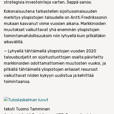
strategisia investointeja varten, Seppä sanoo.
Kokonaisuutena tarkastellen sijoitusomaisuuden
merkitys yliopistojen taloudelle on Antti Fredrikssonin
mukaan kasvanut viime vuosien aikana. Markkinoiden
muutokset vaikuttavat yhä enemmän yliopistojen
toimintamahdollisuuksiin niin lyhyellä kuin pitkälläkin
aikavälillä.
— Lyhyellä tähtäimellä yliopistojen vuoden 2020
talousbudjetit on sijoitustuottojen osalta päivitetty
markkinoiden odottamattomien muutosten vuoksi, ja
pitkällä tähtäimellä yliopistojen erilaiset resurssit
vaikuttavat niiden kykyyn uudistua ja kehittää
toimintaansa.
teksti Tuomo Tamminen