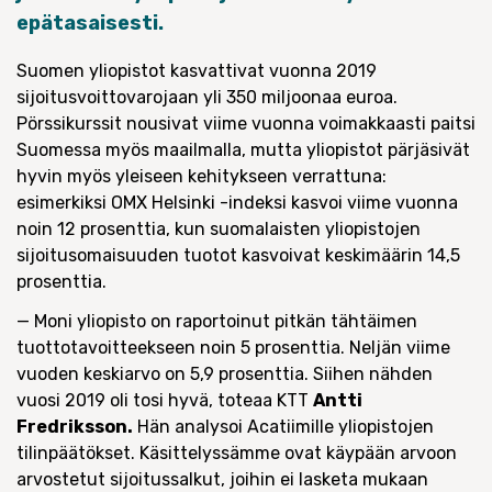
epätasaisesti.
Suomen yliopistot kasvattivat vuonna 2019
sijoitusvoittovarojaan yli 350 miljoonaa euroa.
Pörssikurssit nousivat viime vuonna voimakkaasti paitsi
Suomessa myös maailmalla, mutta yliopistot pärjäsivät
hyvin myös yleiseen kehitykseen verrattuna:
esimerkiksi OMX Helsinki -indeksi kasvoi viime vuonna
noin 12 prosenttia, kun suomalaisten yliopistojen
sijoitusomaisuuden tuotot kasvoivat keskimäärin 14,5
prosenttia.
— Moni yliopisto on raportoinut pitkän tähtäimen
tuottotavoitteekseen noin 5 prosenttia. Neljän viime
vuoden keskiarvo on 5,9 prosenttia. Siihen nähden
vuosi 2019 oli tosi hyvä, toteaa KTT
Antti
Fredriksson.
Hän analysoi Acatiimille yliopistojen
tilinpäätökset. Käsittelyssämme ovat käypään arvoon
arvostetut sijoitussalkut, joihin ei lasketa mukaan