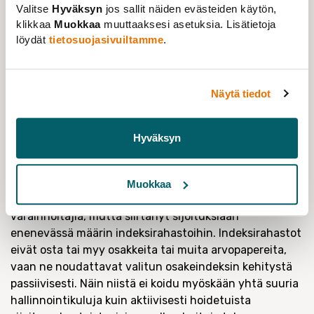
Valitse
Hyväksyn
jos sallit näiden evästeiden käytön,
Lapin yliopisto varautui jo tilikauden aikana
klikkaa
Muokkaa
muuttaaksesi asetuksia. Lisätietoja
osakemarkkinoiden laskuun ja loppuvuodesta 2019
löydät
tietosuojasivuiltamme
.
sijoitussalkun lisäksi yliopistolla oli käteisenä yli 15
miljoonaa euroa. Ilman käteisvaroja sijoitusomaisuuden
tuotto vuonna 2019 oli 13,4 prosenttia. Vuoden 2020
Näytä tiedot
tilinpäätöksestä on aikanaan kiinnostavaa lukea, miten
Lapin yliopiston sijoitusstrategia on lukujen valossa
Hyväksyn
toiminut kuluvana pörssivuotena, joka on ollut
koronapandemian takia poikkeuksellisen yllätyksellinen.
Yliopistojen sijoitusstrategiat vaihtelevat muutenkin.
Muokkaa
Turun yliopisto esimerkiksi on käyttänyt ulkopuolisia
varainhoitajia, mutta siirtänyt sijoituksiaan
enenevässä määrin indeksirahastoihin. Indeksirahastot
eivät osta tai myy osakkeita tai muita arvopapereita,
vaan ne noudattavat valitun osakeindeksin kehitystä
passiivisesti. Näin niistä ei koidu myöskään yhtä suuria
hallinnointikuluja kuin aktiivisesti hoidetuista