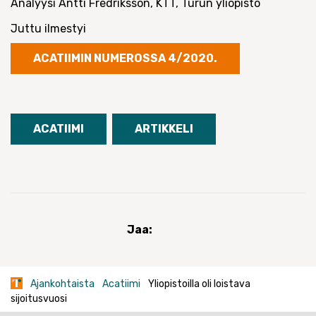
Analyysi Antti Fredriksson, KTT, Turun yliopisto
Juttu ilmestyi
ACATIIMIN NUMEROSSA 4/2020.
ACATIIMI
ARTIKKELI
Jaa:
Ajankohtaista
Acatiimi
Yliopistoilla oli loistava
sijoitusvuosi