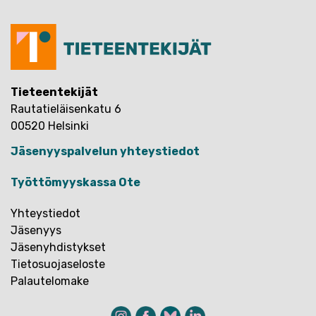
Tieteentekijät
Rautatieläisenkatu 6
00520 Helsinki
Jäsenyyspalvelun yhteystiedot
Työttömyyskassa Ote
Yhteystiedot
Jäsenyys
Jäsenyhdistykset
Tietosuojaseloste
Palautelomake