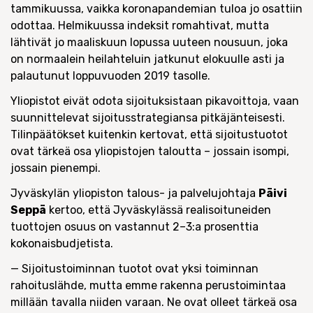
tammikuussa, vaikka koronapandemian tuloa jo osattiin
odottaa. Helmikuussa indeksit romahtivat, mutta
lähtivät jo maaliskuun lopussa uuteen nousuun, joka
on normaalein heilahteluin jatkunut elokuulle asti ja
palautunut loppuvuoden 2019 tasolle.
Yliopistot eivät odota sijoituksistaan pikavoittoja, vaan
suunnittelevat sijoitusstrategiansa pitkäjänteisesti.
Tilinpäätökset kuitenkin kertovat, että sijoitustuotot
ovat tärkeä osa yliopistojen taloutta – jossain isompi,
jossain pienempi.
Jyväskylän yliopiston talous- ja palvelujohtaja
Päivi
Seppä
kertoo, että Jyväskylässä realisoituneiden
tuottojen osuus on vastannut 2–3:a prosenttia
kokonaisbudjetista.
— Sijoitustoiminnan tuotot ovat yksi toiminnan
rahoituslähde, mutta emme rakenna perustoimintaa
millään tavalla niiden varaan. Ne ovat olleet tärkeä osa