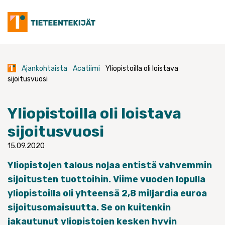
Skip
to
content
Ajankohtaista
Acatiimi
Yliopistoilla oli loistava
sijoitusvuosi
Yliopistoilla oli loistava
sijoitusvuosi
15.09.2020
Yliopistojen talous nojaa entistä vahvemmin
sijoitusten tuottoihin. Viime vuoden lopulla
yliopistoilla oli yhteensä 2,8 miljardia euroa
sijoitusomaisuutta. Se on kuitenkin
jakautunut yliopistojen kesken hyvin