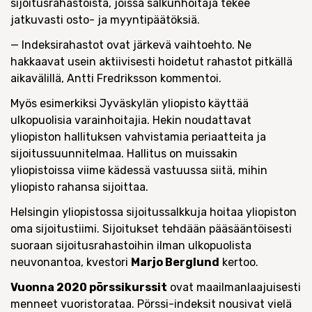
sijoitusrahastoista, joissa salkunhoitaja tekee
jatkuvasti osto- ja myyntipäätöksiä.
— Indeksirahastot ovat järkevä vaihtoehto. Ne
hakkaavat usein aktiivisesti hoidetut rahastot pitkällä
aikavälillä, Antti Fredriksson kommentoi.
Myös esimerkiksi Jyväskylän yliopisto käyttää
ulkopuolisia varainhoitajia. Hekin noudattavat
yliopiston hallituksen vahvistamia periaatteita ja
sijoitussuunnitelmaa. Hallitus on muissakin
yliopistoissa viime kädessä vastuussa siitä, mihin
yliopisto rahansa sijoittaa.
Helsingin yliopistossa sijoitussalkkuja hoitaa yliopiston
oma sijoitustiimi. Sijoitukset tehdään pääsääntöisesti
suoraan sijoitusrahastoihin ilman ulkopuolista
neuvonantoa, kvestori
Marjo Berglund
kertoo.
Vuonna 2020 pörssikurssit
ovat maailmanlaajuisesti
menneet vuoristorataa. Pörssi-indeksit nousivat vielä