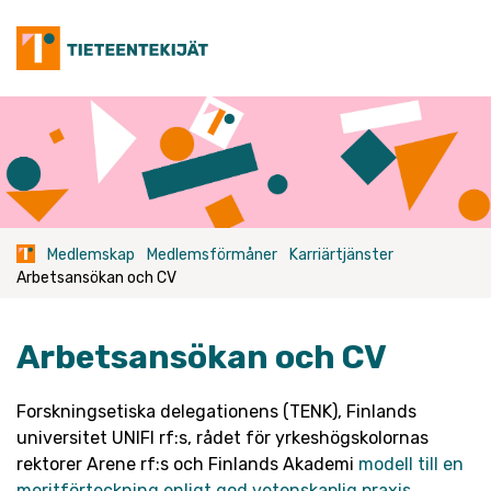
Skip
to
content
Medlemskap
Medlemsförmåner
Karriärtjänster
Arbetsansökan och CV
Arbetsansökan och CV
Forskningsetiska delegationens (TENK), Finlands
universitet UNIFI rf:s, rådet för yrkeshögskolornas
rektorer Arene rf:s och Finlands Akademi
modell till en
meritförteckning enligt god vetenskaplig praxis.
.