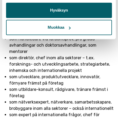
läroinrättningar
som kritisk hanterare av information: söker,
Hyväksyn
analyserar, fördjupar sig i, tolkar information, skapar
och tillämpar ny information
som lärare för elever i olika åldrar och på olika nivåer
Muokkaa
från gymnasier till högskolor
som handledare vid lärdomsprov, pro gradu-
avhandlingar och doktorsavhandlingar, som
mentorer
som direktör, chef inom alla sektorer – t.ex.
forsknings- och utvecklingsarbete, strategiarbete,
inhemska och internationella projekt
som utvecklare, produktutvecklare, innovatör,
förnyare främst på företag
som utbildare-konsult, rådgivare, tränare främst i
företag
som nätverksexpert, nätverkare, samarbetsskapare,
brobyggare inom alla sektorer – också internationellt
som expert på internationella frågor, chef för