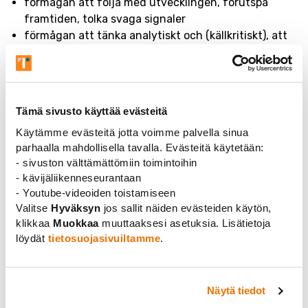
förmågan att följa med utvecklingen, förutspå
framtiden, tolka svaga signaler
förmågan att tänka analytiskt och (källkritiskt), att
ifrågasätta
förmågan att definiera problem och
problemlösningsprocessen
självständighet, samarbetsförmåga, långsiktig,
Tämä sivusto käyttää evästeitä
konstruktiv, systematisk, kan arbeta med projekt,
Käytämme evästeitä jotta voimme palvella sinua
resultatinriktat arbetssätt
parhaalla mahdollisella tavalla. Evästeitä käytetään:
IT-kunskaper
- sivuston välttämättömiin toimintoihin
språkkunskaper
- kävijäliikenneseurantaan
- Youtube-videoiden toistamiseen
Doktorer arbetar särskilt med följande
Valitse
Hyväksyn
jos sallit näiden evästeiden käytön,
uppgifter:
klikkaa
Muokkaa
muuttaaksesi asetuksia. Lisätietoja
löydät
tietosuojasivuiltamme
.
som specialist inom det egna substansområdet eller
forskare vid forskningsprocessens olika skeden i alla
sektorer
Näytä tiedot
som forskare vid företag, forskningsinstitut eller