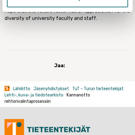
university, our positions range through every step – we
hope that the future rector has an appreciation for the
diversity of university faculty and staff.
Jaa:
Lähiliitto
Jäsenyhdistykset
TuT – Turun tieteentekijät
Lehti-, kuva- ja tiedotearkisto
Kannanotto
rehtorivalintaprosessiin