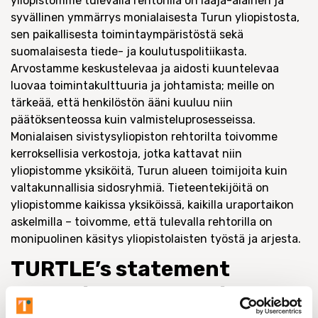
yliopistomme tulevalla rehtorilla on laaja-alainen ja
syvällinen ymmärrys monialaisesta Turun yliopistosta,
sen paikallisesta toimintaympäristöstä sekä
suomalaisesta tiede- ja koulutuspolitiikasta.
Arvostamme keskustelevaa ja aidosti kuuntelevaa
luovaa toimintakulttuuria ja johtamista; meille on
tärkeää, että henkilöstön ääni kuuluu niin
päätöksenteossa kuin valmisteluprosesseissa.
Monialaisen sivistysyliopiston rehtorilta toivomme
kerroksellisia verkostoja, jotka kattavat niin
yliopistomme yksiköitä, Turun alueen toimijoita kuin
valtakunnallisia sidosryhmiä. Tieteentekijöitä on
yliopistomme kaikissa yksiköissä, kaikilla uraportaikon
askelmilla – toivomme, että tulevalla rehtorilla on
monipuolinen käsitys yliopistolaisten työstä ja arjesta.
TURTLE’s statement
regarding the recruitment