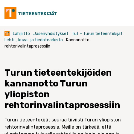
Skip
to
content
Lähiliitto
Jäsenyhdistykset
TuT – Turun tieteentekijät
Lehti-, kuva- ja tiedotearkisto
Kannanotto
rehtorivalintaprosessiin
Turun tieteentekijöiden
kannanotto Turun
yliopiston
rehtorinvalintaprosessiin
Turun tieteentekijät seuraa tiiviisti Turun yliopiston
rehtorinvalintaprosessia. Meille on tärkeää, että