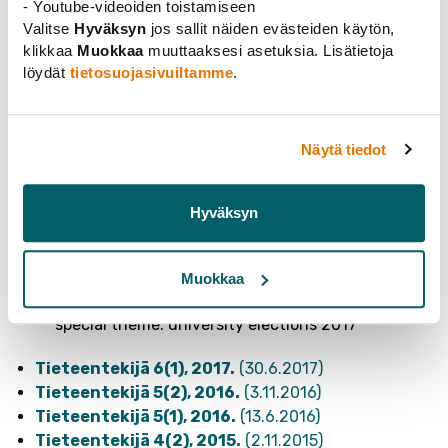
- Youtube-videoiden toistamiseen
Valitse
Hyväksyn
jos sallit näiden evästeiden käytön,
klikkaa
Muokkaa
muuttaaksesi asetuksia. Lisätietoja
löydät
tietosuojasivuiltamme
.
Näytä tiedot
Hyväksyn
Ti
eteentekijä 8(1), 2019.
(4.6.2019)
Tieteentekijä 7(1), 2018.
(19.6.2018)
Tieteentekijä 6(2), 2017.
(13.11.2017)
Muokkaa
Erikoisteemana syksyn 2017 hallintovaalit –
special theme: university elections 2017
Tieteentekijä 6(1), 2017.
(30.6.2017)
Tieteentekijä 5(2), 2016.
(3.11.2016)
Tieteentekijä 5(1), 2016.
(13.6.2016)
Tieteentekijä 4(2), 2015.
(2.11.2015)