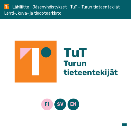
Skip
Lähiliitto
Jäsenyhdistykset
TuT – Turun tieteentekijät
to
Lehti-, kuva- ja tiedotearkisto
content
FI
SV
EN