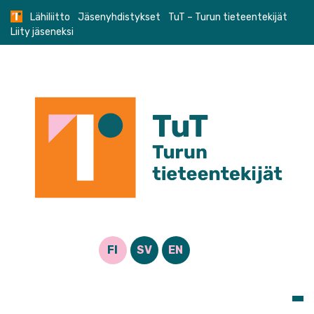
Skip
Lähiliitto
Jäsenyhdistykset
TuT – Turun tieteentekijät
to
Liity jäseneksi
content
FI
SV
EN