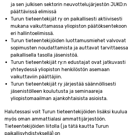
ja sen julkisen sektorin neuvottelujärjestön JUKO:n
päättävissä elimissä
Turun tieteentekijät ry on paikallisesti aktiivisesti
mukana vaikuttamassa yliopiston päätöksentekoon
eri hallintoelimissä.
Turun tieteentekijöiden luottamusmiehet valvovat
sopimusten noudattamista ja auttavat tarvittaessa
paikallisella tasolla jäsenistöä.
Turun tieteentekijät ry:n edustajat ovat jatkuvasti
yhteydessä yliopiston henkilöstön asemaan
vaikuttaviin päättäjiin.
Turun tieteentekijät ry järjestää säännöllisesti
jäsenistölleen koulutusta ja seminaareja
yliopistomaailman ajankohtaisista asioista.
Halutessasi voit Turun tieteentekijöiden lisäksi kuulua
myös oman ammattialasi ammattijärjestöön.
Tieteentekijöiden liitolla (ja tätä kautta Turun
paikallisyhdistyksellä) on