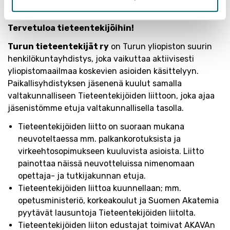
Katso myös
uuden jäsenen muistilista.
Tervetuloa tieteentekijöihin!
Turun tieteentekijät ry
on Turun yliopiston suurin
henkilökuntayhdistys, joka vaikuttaa aktiivisesti
yliopistomaailmaa koskevien asioiden käsittelyyn.
Paikallisyhdistyksen jäsenenä kuulut samalla
valtakunnalliseen Tieteentekijöiden liittoon, joka ajaa
jäsenistömme etuja valtakunnallisella tasolla.
Tieteentekijöiden liitto on suoraan mukana
neuvoteltaessa mm. palkankorotuksista ja
virkeehtosopimukseen kuuluvista asioista. Liitto
painottaa näissä neuvotteluissa nimenomaan
opettaja- ja tutkijakunnan etuja.
Tieteentekijöiden liittoa kuunnellaan; mm.
opetusministeriö, korkeakoulut ja Suomen Akatemia
pyytävät lausuntoja Tieteentekijöiden liitolta.
Tieteentekijöiden liiton edustajat toimivat AKAVAn