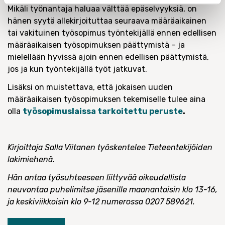
Mikäli työnantaja haluaa välttää epäselvyyksiä, on
hänen syytä allekirjoituttaa seuraava määräaikainen
tai vakituinen työsopimus työntekijällä ennen edellisen
määräaikaisen työsopimuksen päättymistä – ja
mielellään hyvissä ajoin ennen edellisen päättymistä,
jos ja kun työntekijällä työt jatkuvat.
Lisäksi on muistettava, että jokaisen uuden
määräaikaisen työsopimuksen tekemiselle tulee aina
olla
työsopimuslaissa tarkoitettu peruste
.
Kirjoittaja Salla Viitanen työskentelee Tieteentekijöiden
lakimiehenä.
Hän antaa työsuhteeseen liittyvää oikeudellista
neuvontaa puhelimitse jäsenille maanantaisin klo 13-16,
ja keskiviikkoisin klo 9-12 numerossa 0207 589621.