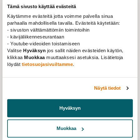
suullisella hyväksynnällä viikkoja, tai jopa kuukausia,
Tämä sivusto käyttää evästeitä
odotellen tietoa mahdollisesta uudesta
Käytämme evästeitä jotta voimme palvella sinua
työsopimuksesta, jota ei sitten välttämättä tulekaan.
parhaalla mahdollisella tavalla. Evästeitä käytetään:
Monikaan esimies ei osaa ottaa huomioon sitä, että
- sivuston välttämättömiin toimintoihin
tällaisessa tilanteessa työntekijän työsuhde saattaa
- kävijäliikenneseurantaan
- Youtube-videoiden toistamiseen
muuttua sopimussuhteen hiljaisen pidennyksen myötä
Valitse
Hyväksyn
jos sallit näiden evästeiden käytön,
toistaiseksi voimassa olevaksi.
klikkaa
Muokkaa
muuttaaksesi asetuksia. Lisätietoja
Kyseessä ei ole työsuhteen hiljainen pidentyminen, jos
löydät
tietosuojasivuiltamme
.
osapuolet yhdessä sopivat uudella sopimuksella
määräaikaisen työsuhteen pidentämisestä tiettyyn
päivämäärään saakka tai tekevät uuden sopimuksen
Näytä tiedot
työsuhteen jatkosta.
Jos sopijapuolet ovat erimielisiä siitä, jatkettiinko
Hyväksyn
sopimusta uudella määräaikaisella sopimuksella vai
salliko työnantaja muutoin jatkaa työntekoa,
näyttövelvollisuus on sillä, joka vetoaa siihen, että
Muokkaa
uudesta määräaikaisesta sopimuksesta on sovittu.