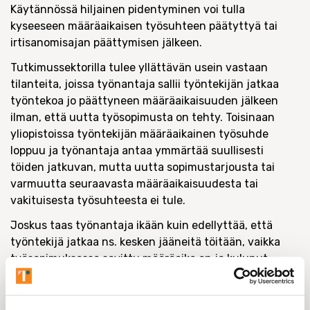
Käytännössä hiljainen pidentyminen voi tulla
kyseeseen määräaikaisen työsuhteen päätyttyä tai
irtisanomisajan päättymisen jälkeen.
Tutkimussektorilla tulee yllättävän usein vastaan
tilanteita, joissa työnantaja sallii työntekijän jatkaa
työntekoa jo päättyneen määräaikaisuuden jälkeen
ilman, että uutta työsopimusta on tehty. Toisinaan
yliopistoissa työntekijän määräaikainen työsuhde
loppuu ja työnantaja antaa ymmärtää suullisesti
töiden jatkuvan, mutta uutta sopimustarjousta tai
varmuutta seuraavasta määräaikaisuudesta tai
vakituisesta työsuhteesta ei tule.
Joskus taas työnantaja ikään kuin edellyttää, että
työntekijä jatkaa ns. kesken jääneitä töitään, vaikka
työsopimuksessa sovittu määräaika on jo kulunut
umpeen.
Toisinaan työntekijä jatkaa töitä normaalisti esimiehen