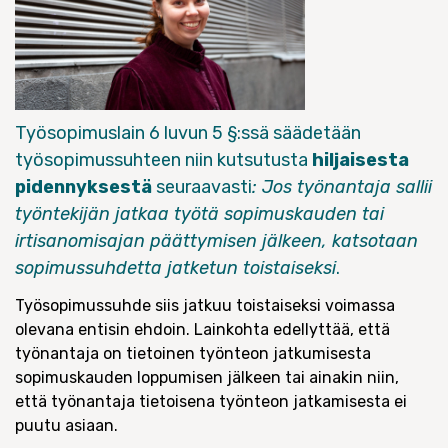
Työsopimuslain 6 luvun 5 §:ssä säädetään
työsopimussuhteen niin kutsutusta
hiljaisesta
pidennyksestä
seuraavasti
: Jos työnantaja sallii
työntekijän jatkaa työtä sopimuskauden tai
irtisanomisajan päättymisen jälkeen, katsotaan
sopimussuhdetta jatketun toistaiseksi
.
Työsopimussuhde siis jatkuu toistaiseksi voimassa
olevana entisin ehdoin. Lainkohta edellyttää, että
työnantaja on tietoinen työnteon jatkumisesta
sopimuskauden loppumisen jälkeen tai ainakin niin,
että työnantaja tietoisena työnteon jatkamisesta ei
puutu asiaan.