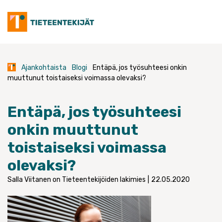
Skip
to
content
Ajankohtaista
Blogi
Entäpä, jos työsuhteesi onkin
muuttunut toistaiseksi voimassa olevaksi?
Entäpä, jos työsuhteesi
onkin muuttunut
toistaiseksi voimassa
olevaksi?
Salla Viitanen on Tieteentekijöiden lakimies
|
22.05.2020