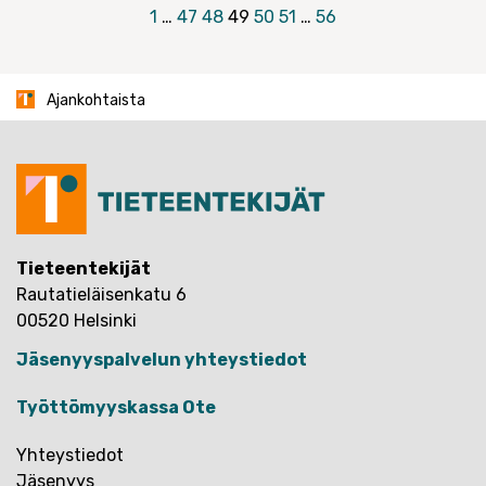
Artikkelien
1
…
47
48
49
50
51
…
56
sivutus
Ajankohtaista
Tieteentekijät
Rautatieläisenkatu 6
00520 Helsinki
Jäsenyyspalvelun yhteystiedot
Työttömyyskassa Ote
Yhteystiedot
Jäsenyys