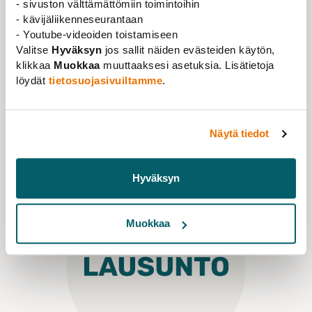
- sivuston välttämättömiin toimintoihin
- kävijäliikenneseurantaan
- Youtube-videoiden toistamiseen
Valitse
Hyväksyn
jos sallit näiden evästeiden käytön,
Ajankohtaista
,
Uutinen
03.09.2020
klikkaa
Muokkaa
muuttaaksesi asetuksia. Lisätietoja
löydät
tietosuojasivuiltamme
.
Ilmoittaudu syksyn webinaareihin!
Lue lisää
Näytä tiedot
Hyväksyn
Muokkaa