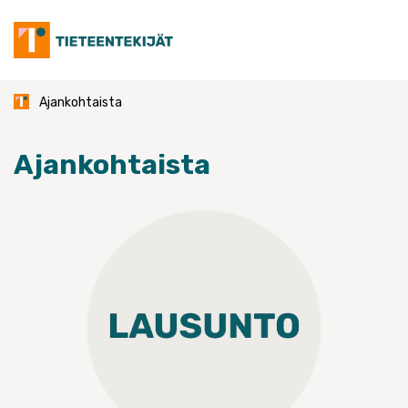
Skip
to
content
Ajankohtaista
Ajankohtaista