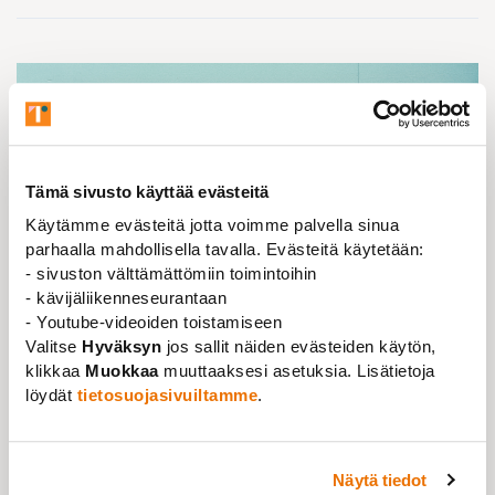
Tämä sivusto käyttää evästeitä
Käytämme evästeitä jotta voimme palvella sinua
parhaalla mahdollisella tavalla. Evästeitä käytetään:
- sivuston välttämättömiin toimintoihin
- kävijäliikenneseurantaan
- Youtube-videoiden toistamiseen
Ajankohtaista
,
Kannanotto
03.10.2023
Valitse
Hyväksyn
jos sallit näiden evästeiden käytön,
klikkaa
Muokkaa
muuttaaksesi asetuksia. Lisätietoja
Hallituksen kaavailemat muutokset
löydät
tietosuojasivuiltamme
.
työlainsäädäntöön heikentävät tutkimus- ja
opetushenkilökunnan asemaa
Lue lisää
Näytä tiedot