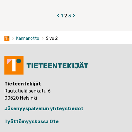
Artikkelien
1
2
3
sivutus
Kannanotto
Sivu 2
Tieteentekijät
Rautatieläisenkatu 6
00520 Helsinki
Jäsenyyspalvelun yhteystiedot
Työttömyyskassa Ote