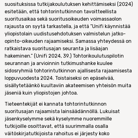
suosituksissa tutkijakoulutuksen kehittämiseksi (2024)
esitetään, että tohtorintutkinnon tavoitteellista
suoritusaikaa sekä suoritusoikeuden voimassaolon
rajausta on syytä tarkastella, ja että ”Unifi käynnistää
yliopistolain uudistusehdotuksen valmistelun jatko-
opinto-oikeuden rajaamiseksi. Samassa yhteydessä on
ratkaistava suoritusajan seuranta ja lisäajan
hakeminen.” (Unifi 2024, 39.) Tohtorikoulutuspilotin
seurannan ja arvioinnin tutkimushanke kuulee
sidosryhmiä tohtorintutkinnon ajallisesta rajaamisesta
loppuvuodesta 2024. Toistaiseksi on epäselvää,
sisällytetäänkö kuultaviin akateemisen yhteisön muita
jäseniä kuin yliopistojen johtoa.
Tieteentekijät ei kannata tohtorintutkinnon
suoritusajan rajaamista lainsäädännöllä. Lukuisat
jäsenkyselymme sekä kyselymme nuoremmille
tutkijoille osoittavat, että suurimmalla osalla
väitöskirjatutkijoista rahoitus ei järjesty koko