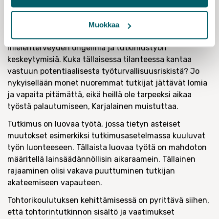
oikeuden kokonaan – jos työ ei ole valmistunut.
– Jo nykyisellään nuoremmat tutkijat kärsivät kovista
Muokkaa
odotuksista ja paineista, mikä aiheuttaa pahimmillaan
mielenterveyden ongelmia ja tutkimustyön
keskeytymisiä. Kuka tällaisessa tilanteessa kantaa
vastuun potentiaalisesta työturvallisuusriskistä? Jo
nykyisellään monet nuoremmat tutkijat jättävät lomia
ja vapaita pitämättä, eikä heillä ole tarpeeksi aikaa
työstä palautumiseen, Karjalainen muistuttaa.
Tutkimus on luovaa työtä, jossa tietyn asteiset
muutokset esimerkiksi tutkimusasetelmassa kuuluvat
työn luonteeseen. Tällaista luovaa työtä on mahdoton
määritellä lainsäädännöllisin aikaraamein. Tällainen
rajaaminen olisi vakava puuttuminen tutkijan
akateemiseen vapauteen.
Tohtorikoulutuksen kehittämisessä on pyrittävä siihen,
että tohtorintutkinnon sisältö ja vaatimukset