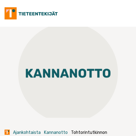
Skip
to
content
Ajankohtaista
Kannanotto
Tohtorintutkinnon