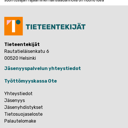
suoritusajan rajaaminen lainsäädännöllä on huono idea
Tieteentekijät
Rautatieläisenkatu 6
00520 Helsinki
Jäsenyyspalvelun yhteystiedot
Työttömyyskassa Ote
Yhteystiedot
Jäsenyys
Jäsenyhdistykset
Tietosuojaseloste
Palautelomake