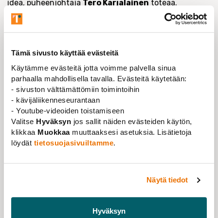
idea, puheenjohtaja
Tero Karjalainen
toteaa.
On ehdottoman tärkeää, että jatkossakin on
mahdollista suorittaa tohtorintutkintoja erilaisissa
tilanteissa ja erilaisiin tarpeisiin, myös sivutoimisesti.
Tämä sivusto käyttää evästeitä
Tohtorintutkinnon ajallinen rajaaminen ei myöskään
edistäisi tutkijoiden tasa-arvoa ja yhdenvertaisuutta
Käytämme evästeitä jotta voimme palvella sinua
esimerkiksi erilaisten perhetilanteiden tai
parhaalla mahdollisella tavalla. Evästeitä käytetään:
- sivuston välttämättömiin toimintoihin
terveydentilan kannalta. Päinvastoin katsomme, että
- kävijäliikenneseurantaan
korkeimman tutkinnon suorittamisen
- Youtube-videoiden toistamiseen
saavutettavuutta ja tutkijakunnan moninaisuutta
Valitse
Hyväksyn
jos sallit näiden evästeiden käytön,
tulee edistää huomioimaan aiempaa paremmin tasa-
klikkaa
Muokkaa
muuttaaksesi asetuksia. Lisätietoja
arvo ja yhdenvertaisuuskysymykset.
löydät
tietosuojasivuiltamme
.
Tohtorintutkinnon mahdollisen ajallisen rajaamisen
myötä vastuu kohdennettaisiin entistä enemmän
väitöskirjatutkijalle ilman takeita siitä, että yliopisto,
Näytä tiedot
työnantaja ja rahoittaja takaavat riittävät edellytykset
väitöskirjatutkimuksen edistämiselle annetussa ajassa
Hyväksyn
ja mitä tapahtuu – menettääkö tutkija tutkinto-