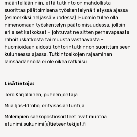
määritellään niin, että tutkinto on mahdollista
suorittaa päätoimisena työskentelynä tietyssä ajassa
(esimerkiksi neljässä vuodessa). Huomio tulee olla
nimenomaan työskentelyn päätoimisuudessa, jolloin
erilaiset katkokset – johtuvat ne sitten perhevapaasta,
rahoituskatkosta tai muusta vastaavasta –
huomioidaan aidosti tohtorintutkinnon suorittamiseen
kuluneessa ajassa. Tutkintoaikojen rajaaminen
lainsäädännöllä ei ole oikea ratkaisu.
Lisätietoja:
Tero Karjalainen, puheenjohtaja
Miia Ijäs-Idrobo, erityisasiantuntija
Molempien sähköpostiosoitteet ovat muotoa
etunimi.sukunimi(a)tieteentekijat.fi