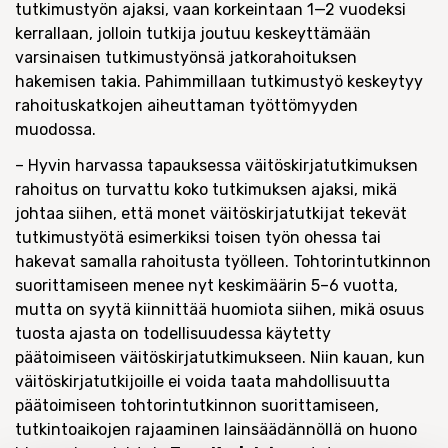
tutkimustyön ajaksi, vaan korkeintaan 1—2 vuodeksi
kerrallaan, jolloin tutkija joutuu keskeyttämään
varsinaisen tutkimustyönsä jatkorahoituksen
hakemisen takia. Pahimmillaan tutkimustyö keskeytyy
rahoituskatkojen aiheuttaman työttömyyden
muodossa.
– Hyvin harvassa tapauksessa väitöskirjatutkimuksen
rahoitus on turvattu koko tutkimuksen ajaksi, mikä
johtaa siihen, että monet väitöskirjatutkijat tekevät
tutkimustyötä esimerkiksi toisen työn ohessa tai
hakevat samalla rahoitusta työlleen. Tohtorintutkinnon
suorittamiseen menee nyt keskimäärin 5–6 vuotta,
mutta on syytä kiinnittää huomiota siihen, mikä osuus
tuosta ajasta on todellisuudessa käytetty
päätoimiseen väitöskirjatutkimukseen. Niin kauan, kun
väitöskirjatutkijoille ei voida taata mahdollisuutta
päätoimiseen tohtorintutkinnon suorittamiseen,
tutkintoaikojen rajaaminen lainsäädännöllä on huono