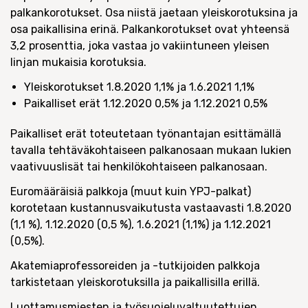
palkankorotukset. Osa niistä jaetaan yleiskorotuksina ja
osa paikallisina erinä. Palkankorotukset ovat yhteensä
3,2 prosenttia, joka vastaa jo vakiintuneen yleisen
linjan mukaisia korotuksia.
Yleiskorotukset 1.8.2020 1,1% ja 1.6.2021 1,1%
Paikalliset erät 1.12.2020 0,5% ja 1.12.2021 0,5%
Paikalliset erät toteutetaan työnantajan esittämällä
tavalla tehtäväkohtaiseen palkanosaan mukaan lukien
vaativuuslisät tai henkilökohtaiseen palkanosaan.
Euromääräisiä palkkoja (muut kuin YPJ-palkat)
korotetaan kustannusvaikutusta vastaavasti 1.8.2020
(1,1 %), 1.12.2020 (0,5 %), 1.6.2021 (1,1%) ja 1.12.2021
(0,5%).
Akatemiaprofessoreiden ja -tutkijoiden palkkoja
tarkistetaan yleiskorotuksilla ja paikallisilla erillä.
Luottamusmiesten ja työsuojeluvaltuutettujen