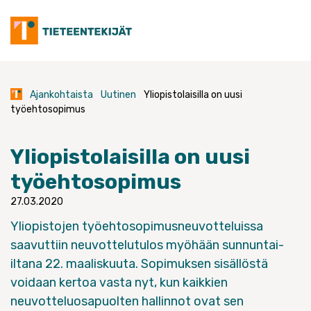
Skip
to
content
Ajankohtaista
Uutinen
Yliopistolaisilla on uusi
työehtosopimus
Yliopistolaisilla on uusi
työehtosopimus
27.03.2020
Yliopistojen työehtosopimusneuvotteluissa
saavuttiin neuvottelutulos myöhään sunnuntai-
iltana 22. maaliskuuta. Sopimuksen sisällöstä
voidaan kertoa vasta nyt, kun kaikkien
neuvotteluosapuolten hallinnot ovat sen