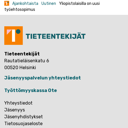
Ajankohtaista
Uutinen
Yliopistolaisilla on uusi
työehtosopimus
Tieteentekijät
Rautatieläisenkatu 6
00520 Helsinki
Jäsenyyspalvelun yhteystiedot
Työttömyyskassa Ote
Yhteystiedot
Jäsenyys
Jäsenyhdistykset
Tietosuojaseloste