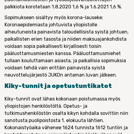
palkkiota korotetaan 1.8.2020 1,6 % ja 1.6.2021 1,6 %.
Sopimukseen sisältyy myös korona-lauseke:
Koronaepidemiasta johtuvista yliopistolle
aiheutuneista painavista taloudellisista syistä johtuen,
paikallisten erien tasosta ja niiden maksuajankohdista
voidaan sopia paikallisesti kirjallisesti toisin
pääluottamusmiesten kanssa. Pääluottamusmiehet
tullaan kouluttamaan asiasta, ja paikallisia sopimuksia
voidaan tehdä vain erittäin painavista syistä
neuvottelujärjestö JUKOn antaman luvan jälkeen.
Kiky-tunnit ja opetustuntikatot
Kiky-tunnit ovat lähes kokonaan poistumassa myös
yliopistojen henkilöstöltä. Opetus- ja
tutkimushenkilöstön osalta kikyn kohdalla sovittiin niin
sanotusta puolipoistosta 1. elokuuta lähtien.
Kokonaistyöaika vähenee 1624 tunnista 1612 tuntiin ja