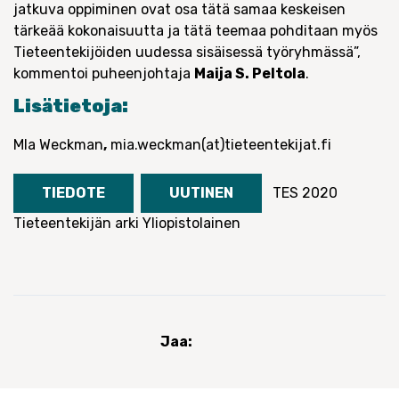
jatkuva oppiminen ovat osa tätä samaa keskeisen
tärkeää kokonaisuutta ja tätä teemaa pohditaan myös
Tieteentekijöiden uudessa sisäisessä työryhmässä”,
kommentoi puheenjohtaja
Maija S. Peltola
.
Lisätietoja:
MIa Weckman
,
mia.weckman(at)tieteentekijat.fi
TIEDOTE
UUTINEN
TES 2020
Tieteentekijän arki
Yliopistolainen
Jaa: