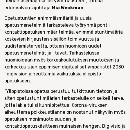
heidän asemaansa liittyvät haasteet”, toteaa
edunvalvontajohtaja
Mia Weckman
.
Opetustuntien enimmäismääriä ja uusia
opetusmenetelmiä tarkasteleva työryhmä pohtii
kontaktiopetuksen määritelmää, enimmäistuntimääriä
koskevien kirjausten sisällön toimivuutta ja
uudistamistarvetta, ottaen huomioon uudet
opetusmenetelmät ja -tavat. Tarkastelussa
huomioidaan myös korkeakoulutuksen muutoksen ja
korkeakoulujen oppimisen digitaaliset ympäristöt 2030
-digivision aiheuttamia vaikutuksia yliopisto-
opetukseen.
”Yliopistoissa opetus perustuu tutkittuun tietoon ja
siten opetustuntimäärien tarkastelulle on selkeä tarve,
jotta lakia tulisi kunnioitettua. Korona-viruksen
aiheuttama poikkeustilanne on nostanut näkyviin myös
opetuksen monimuotoisuuden ja
kontaktiopetuskäsitteen muinaisen hengen. Digivisio ja