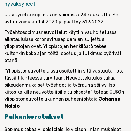
hyväksyneet.
Uusi työehtosopimus on voimassa 24 kuukautta. Se
astuu voimaan 1.4.2020 ja päättyy 31.3.2022.
Työehtosopimusneuvottelut käytiin vauhditetussa
aikatauluissa koronavirusepidemian suljettua
yliopistojen ovet. Yliopistojen henkilöstö tekee
kuitenkin koko ajan töitä, opetus ja tutkimus pyörivät
etänä.
”Yliopistoneuvotteluissa osoitettiin sitä vastuuta, jota
tässä tilanteessa tarvitaan. Neuvottelutulos takaa
oikeudenmukaiset työehdot ja työrauha säilyy. Iso
kiitos kaikille neuvottelijoille tuloksesta”, toteaa JUKOn
yliopistoneuvottelukunnan puheenjohtaja
Johanna
Moisio
.
Palkankorotukset
Sopimus takaa yliopistolaisille yleisen linjan mukaiset