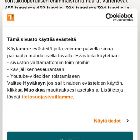
kontaktiopetuksen enimmäistuntimäärät vähenevät
455 tunnista 452 tuntiin, 396 tunnista 394 tuntiin ja
professorien kohdalla 142 tunnista 141 tuntiin.
Muun henkilöstön eli Tieteentekijöiden osalta
asiantuntija- hallinto- ja kirjastohenkilöstön osalta
Tämä sivusto käyttää evästeitä
kiky-tunnit poistuvat kokonaan elokuun alusta. Muun
Käytämme evästeitä jotta voimme palvella sinua
henkilöstön osalta todettiin lisäksi, että työnantaja voi
parhaalla mahdollisella tavalla. Evästeitä käytetään:
määrätä vuodessa yksinkertaisella tuntipalkalla 12h
- sivuston välttämättömiin toimintoihin
lisätyötä ja 8h koulutusta. Työajan enimmäismäärän
- kävijäliikenneseurantaan
seurantajakso on 12 kuukautta.
- Youtube-videoiden toistamiseen
Työehtosopimukseen tehtiin muutamia muita
Valitse
Hyväksyn
jos sallit näiden evästeiden käytön,
klikkaa
Muokkaa
muuttaaksesi asetuksia. Lisätietoja
muutoksia koskien lomautusilmoitusaikaa ja
löydät
tietosuojasivuiltamme
.
ammattiyhdistyskoulutuksen enimmäispäiviä. Lisäksi
harjoittelukoulujen ja eläinsairaalan osalta on erilliset
liitteet.
Näytä tiedot
Työryhmät
Syntyneeseen ratkaisuun sisältyy myös viisi