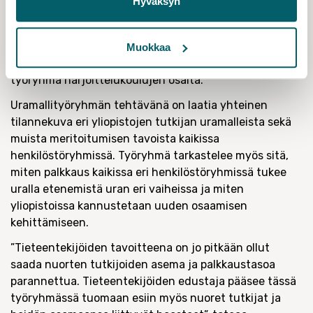
Hyväksyn
työryhmää. Tilastotyöryhmä, tekstityöryhmä,
uramalleja ja meritoitumistapoja käsittelevä työryhmä
sekä opetustuntien enimmäismääriä ja uusia
Muokkaa
opetusmenetelmiä tarkasteleva työryhmä sekä
työryhmä harjoittelukoulujen osalta.
Uramallityöryhmän tehtävänä on laatia yhteinen
tilannekuva eri yliopistojen tutkijan uramalleista sekä
muista meritoitumisen tavoista kaikissa
henkilöstöryhmissä. Työryhmä tarkastelee myös sitä,
miten palkkaus kaikissa eri henkilöstöryhmissä tukee
uralla etenemistä uran eri vaiheissa ja miten
yliopistoissa kannustetaan uuden osaamisen
kehittämiseen.
”Tieteentekijöiden tavoitteena on jo pitkään ollut
saada nuorten tutkijoiden asema ja palkkaustasoa
parannettua. Tieteentekijöiden edustaja pääsee tässä
työryhmässä tuomaan esiin myös nuoret tutkijat ja