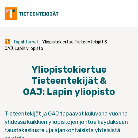
Skip
to
content
Tapahtumat
Yliopistokiertue Tieteentekijät &
OAJ: Lapin yliopisto
Yliopistokiertue
Tieteentekijät &
OAJ: Lapin yliopisto
Tieteentekijät ja OAJ tapaavat kuluvana vuonna
yhdessä kaikkien yliopistojen johtoa käydäkseen
taustakeskusteluja ajankohtaisista yhteisistä