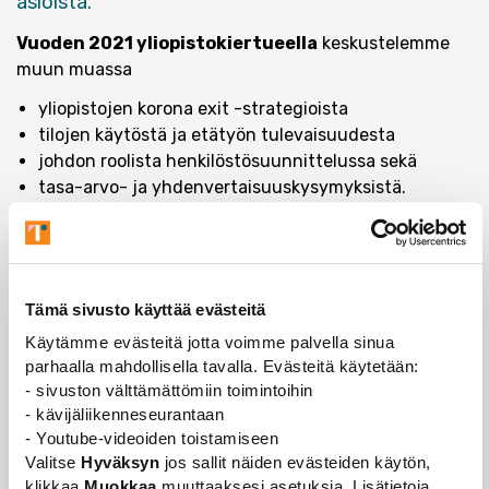
asioista.
Vuoden 2021 yliopistokiertueella
keskustelemme
muun muassa
yliopistojen korona exit -strategioista
tilojen käytöstä ja etätyön tulevaisuudesta
johdon roolista henkilöstösuunnittelussa sekä
tasa-arvo- ja yhdenvertaisuuskysymyksistä.
TAPAHTUMAN TIEDOT
Tämä sivusto käyttää evästeitä
TAPAHTUMA-AIKA
Käytämme evästeitä jotta voimme palvella sinua
07.10.2021
parhaalla mahdollisella tavalla. Evästeitä käytetään:
- sivuston välttämättömiin toimintoihin
- kävijäliikenneseurantaan
TAPAHTUMAN JÄRJESTÄÄ
- Youtube-videoiden toistamiseen
Valitse
Hyväksyn
jos sallit näiden evästeiden käytön,
Tieteentekijät
klikkaa
Muokkaa
muuttaaksesi asetuksia. Lisätietoja