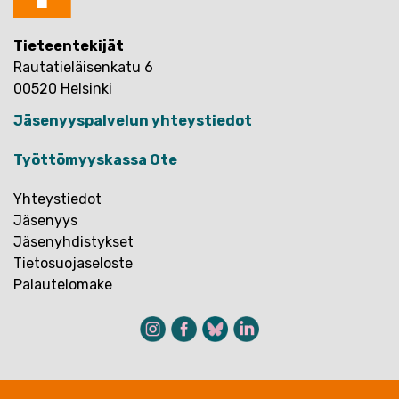
Tieteentekijät
Rautatieläisenkatu 6
00520 Helsinki
Jäsenyyspalvelun yhteystiedot
Työttömyyskassa Ote
Yhteystiedot
Jäsenyys
Jäsenyhdistykset
Tietosuojaseloste
Palautelomake