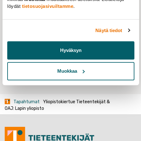
löydät
tietosuojasivuiltamme
.
Näytä tiedot
YLIOPISTOKIERTUE
Hyväksyn
Muokkaa
Jaa:
Tapahtumat
Yliopistokiertue Tieteentekijät &
OAJ: Lapin yliopisto