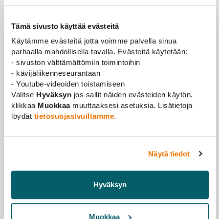
käydään läpi kattavasti niin fyysisen kuin psyykkisen
hyvinvoinnin elementtejä. Hyvinvointi näkyy kaikilla
Tämä sivusto käyttää evästeitä
elämänalueilla ja vaikuttaa arkeen jokaisena päivänä.
Käytämme evästeitä jotta voimme palvella sinua
Palautuminen ja jaksaminen ovat peruspilareita, joista
parhaalla mahdollisella tavalla. Evästeitä käytetään:
huolehtiminen kuuluu jokaiseen päivään.
- sivuston välttämättömiin toimintoihin
Kouluttaja: Kirsi Pajamäki
- kävijäliikenneseurantaan
- Youtube-videoiden toistamiseen
Kirsin ydinosaamista ja vahvuuksia ovat mm.
Valitse
Hyväksyn
jos sallit näiden evästeiden käytön,
urasuunnittelu, työllistymiskyky sekä osaamisen
klikkaa
Muokkaa
muuttaaksesi asetuksia. Lisätietoja
tunnistaminen ja kehittäminen. Hänellä on vahva
löydät
tietosuojasivuiltamme
.
kokemus työllistymistä edistävistä palveluista ja hänen
nykyinen työkenttänsä on urasuunnittelun, työnhaun
sekä näihin liittyvien toimintojen kehittämisessä. Kirsin
Näytä tiedot
koulutustausta on kasvatus- ja kuntoutustieteiden
alalta.
Hyväksyn
Muokkaa