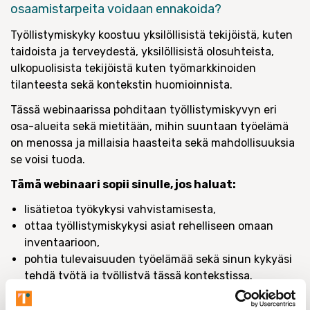
osaamistarpeita voidaan ennakoida?
Työllistymiskyky koostuu yksilöllisistä tekijöistä, kuten
taidoista ja terveydestä, yksilöllisistä olosuhteista,
ulkopuolisista tekijöistä kuten työmarkkinoiden
tilanteesta sekä kontekstin huomioinnista.
Tässä webinaarissa pohditaan työllistymiskyvyn eri
osa-alueita sekä mietitään, mihin suuntaan työelämä
on menossa ja millaisia haasteita sekä mahdollisuuksia
se voisi tuoda.
Tämä webinaari sopii sinulle, jos haluat:
lisätietoa työkykysi vahvistamisesta,
ottaa työllistymiskykysi asiat rehelliseen omaan
inventaarioon,
pohtia tulevaisuuden työelämää sekä sinun kykyäsi
tehdä työtä ja työllistyä tässä kontekstissa.
Webinaari kuuluu Hyvinvoiva sinä -sarjaan, jossa