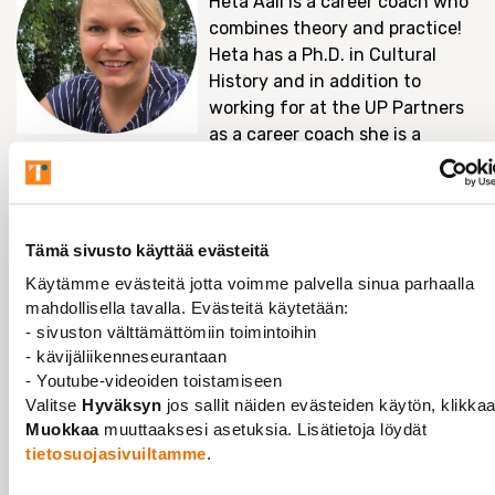
Heta Aali is a career coach who
combines theory and practice!
Heta has a Ph.D. in Cultural
History and in addition to
working for at the UP Partners
as a career coach she is a
researcher at the University of Turku. She is
specialised in helping people with academic
background to find their ideal career paths – both in
and outside academia. Yet, as a career coach Heta
Tämä sivusto käyttää evästeitä
desires to help everyone who needs help planning their
Käytämme evästeitä jotta voimme palvella sinua parhaalla
next career move regardless of their educational
mahdollisella tavalla. Evästeitä käytetään:
background. Due to her extensive travels she is able to
- sivuston välttämättömiin toimintoihin
coach also in English and French.
- kävijäliikenneseurantaan
- Youtube-videoiden toistamiseen
Valitse
Hyväksyn
jos sallit näiden evästeiden käytön, klikka
Muokkaa
muuttaaksesi asetuksia. Lisätietoja löydät
tietosuojasivuiltamme
.
TAPAHTUMAN TIEDOT