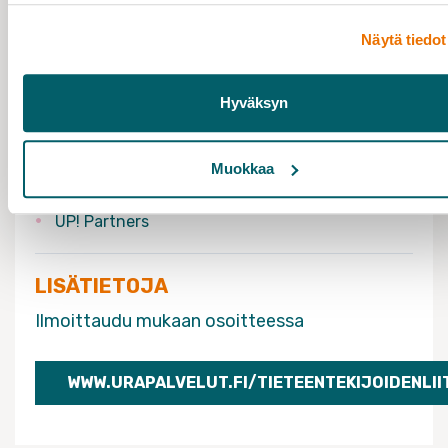
VERKOSSA
Näytä tiedot
TAPAHTUMA-AIKA
06.04.2022 klo 18:00 - 19:00
Hyväksyn
TAPAHTUMAN JÄRJESTÄÄ
Muokkaa
Tieteentekijät
UP! Partners
LISÄTIETOJA
Ilmoittaudu mukaan osoitteessa
WWW.URAPALVELUT.FI/TIETEENTEKIJOIDENLII