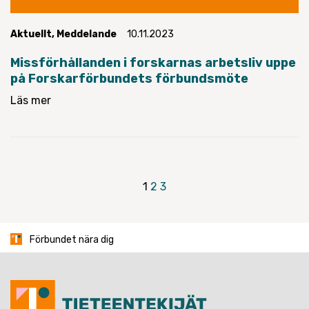
Aktuellt
,
Meddelande
10.11.2023
Missförhållanden i forskarnas arbetsliv uppe
på Forskarförbundets förbundsmöte
Läs mer
Sidnumrering
1
2
3
för
inlägg
Förbundet nära dig