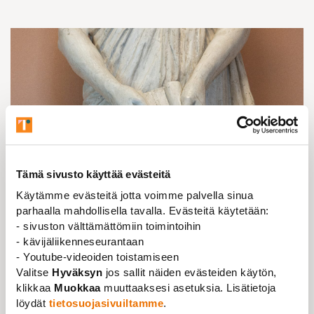
Tämä sivusto käyttää evästeitä
Käytämme evästeitä jotta voimme palvella sinua
parhaalla mahdollisella tavalla. Evästeitä käytetään:
- sivuston välttämättömiin toimintoihin
- kävijäliikenneseurantaan
Aktuellt
16.04.2025
- Youtube-videoiden toistamiseen
Medlemsservice och juridisk rådgivning är
Valitse
Hyväksyn
jos sallit näiden evästeiden käytön,
klikkaa
Muokkaa
muuttaaksesi asetuksia. Lisätietoja
stängda under påsken
löydät
tietosuojasivuiltamme
.
Läs mer