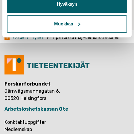
Hyväksyn
Dela med sig:
Muokkaa
Aktuellt
Nyhet
HYT på första maj -demonstrationen
Forskarförbundet
Järnvägsmannagatan 6,
00520 Helsingfors
Arbetslöshetskassan Ote
Konktaktuppgifter
Medlemskap