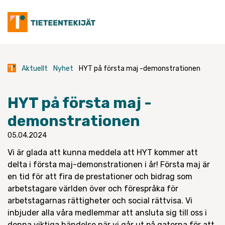
Skip
to
content
Aktuellt
Nyhet
HYT på första maj -demonstrationen
HYT på första maj -
demonstrationen
05.04.2024
Vi är glada att kunna meddela att HYT kommer att
delta i första maj-demonstrationen i år! Första maj är
en tid för att fira de prestationer och bidrag som
arbetstagare världen över och förespråka för
arbetstagarnas rättigheter och social rättvisa. Vi
inbjuder alla våra medlemmar att ansluta sig till oss i
denna viktiga händelse när vi går ut på gatorna för att