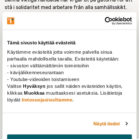
stå i solidaritet med arbetare från alla samhällsskikt.
Det är ett fantastiskt tillfälle att visa vårt stöd för
rättvisa arbetsförhållanden, inkludering och jämlikhet,
och njuta av en picknick tillsammans!
Detaljer om mötesplatsen och annan logistik kommer
Tämä sivusto käyttää evästeitä
att finnas tillgängliga på vår webbplats närmare
Käytämme evästeitä jotta voimme palvella sinua
datumet. Låt oss samlas som ett samhälle för att göra
parhaalla mahdollisella tavalla. Evästeitä käytetään:
våra röster hörda och marschera för en ljusare framtid
- sivuston välttämättömiin toimintoihin
för alla arbetstagare. Markera dina kalendrar och kom
- kävijäliikenneseurantaan
till oss den 1 maj för en inspirerande och stärkande
- Youtube-videoiden toistamiseen
aktionsdag! Håll dig uppdaterad!
Valitse
Hyväksyn
jos sallit näiden evästeiden käytön,
klikkaa
Muokkaa
muuttaaksesi asetuksia. Lisätietoja
löydät
tietosuojasivuiltamme
.
AKTUELLT
NYHET
Förbundet nära
dig
Näytä tiedot