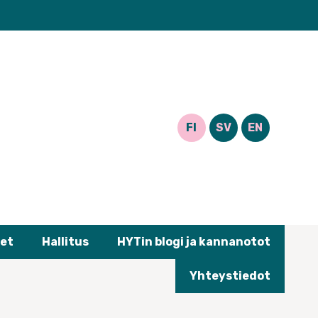
FI
SV
EN
et
Hallitus
HYTin blogi ja kannanotot
Yhteystiedot