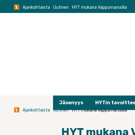
Skip
Ajankohtaista
Uutinen
HYT mukana Vappumarssilla
to
content
Jäsenyys
HYTin tavoitte
Ajankohtaista
Uutinen
HYT mukana Vappumarssilla
HYT mukana V