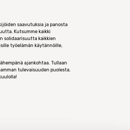
kijöiden saavutuksia ja panosta
suutta. Kutsumme kaikki
solidaarisuutta kaikkien
ille työelämän käytännöille,
 lähempänä ajankohtaa. Tullaan
isamman tulevaisuuden puolesta.
uulolla!