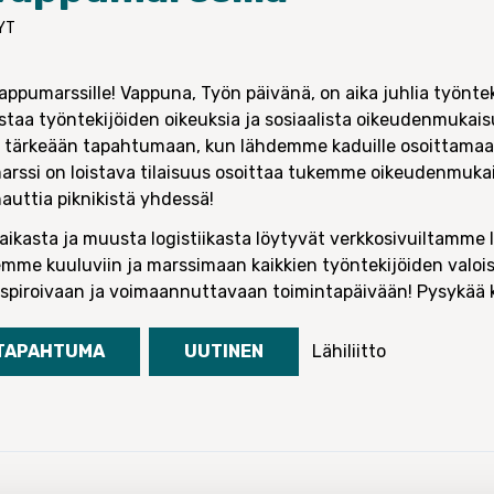
HYT
appumarssille! Vappuna, Työn päivänä, on aika juhlia työnte
ustaa työntekijöiden oikeuksia ja sosiaalista oikeudenmukai
tärkeään tapahtumaan, kun lähdemme kaduille osoittamaan 
arssi on loistava tilaisuus osoittaa tukemme oikeudenmukais
 nauttia piknikistä yhdessä!
ikasta ja muusta logistiikasta löytyvät verkkosivuiltamme
me kuuluviin ja marssimaan kaikkien työntekijöiden valo
spiroivaan ja voimaannuttavaan toimintapäivään! Pysykää k
TAPAHTUMA
UUTINEN
Lähiliitto