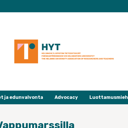
et ja edunvalvonta
Advocacy
Luottamusmieh
appumarssilla