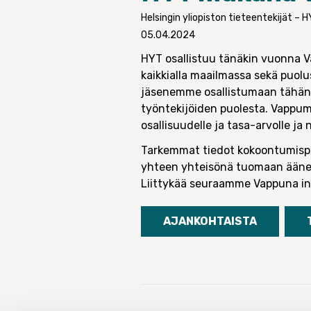
Helsingin yliopiston tieteentekijät – 
05.04.2024
HYT osallistuu tänäkin vuonna V
kaikkialla maailmassa sekä puol
jäsenemme osallistumaan tähän 
työntekijöiden puolesta. Vappum
osallisuudelle ja tasa-arvolle ja
Tarkemmat tiedot kokoontumispa
yhteen yhteisönä tuomaan äänem
Liittykää seuraamme Vappuna in
AJANKOHTAISTA