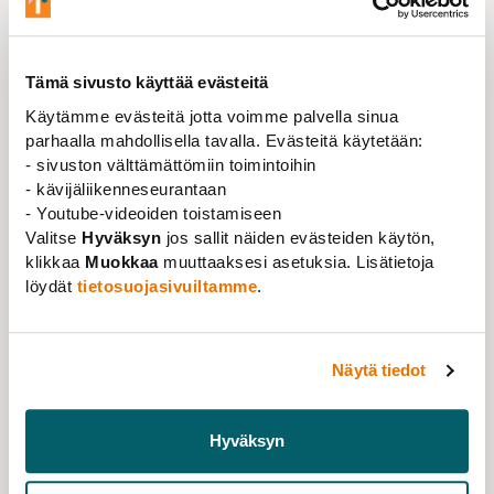
ja tapahtuma- ja viestintäkoordinaattorina.
– Kiinnostuin tiedeviestinnästä, tiedejournalismista ja
tieteen yleistajuistamisesta opiskeluaikoina. Viime
Tämä sivusto käyttää evästeitä
vuosina olen päässyt tutustumaan monipuolisesti
Käytämme evästeitä jotta voimme palvella sinua
kotimaisen tiedekentän toimijoihin ja erilaisiin tapoihin
parhaalla mahdollisella tavalla. Evästeitä käytetään:
tehdä vaikuttavaa tiedeviestintää. Tieteentekijöissä
- sivuston välttämättömiin toimintoihin
viestiminen tarjoaa hienon mahdollisuuden tukea
- kävijäliikenneseurantaan
tutkijoiden työtä ja oppia paitsi ammattiliittojen
- Youtube-videoiden toistamiseen
maailmasta, myös korkeakoulu- ja tiedepolitiikasta
Valitse
Hyväksyn
jos sallit näiden evästeiden käytön,
entistä syvemmin.
klikkaa
Muokkaa
muuttaaksesi asetuksia. Lisätietoja
löydät
tietosuojasivuiltamme
.
Merin vahvuuksia ovat erityisesti organisaatio- ja
sidosryhmälähtöinen viestintä sekä tarinankerronta ja
kirjoittaminen. Hän on opiskellut Tampereen
Näytä tiedot
yliopistossa journalistiikkaa ja viestintää,
sukupuolentutkimusta ja mediatutkimusta sekä
kulttuurintutkimusta.
Hyväksyn
– Tieteentekijöissä tavoitteenani on auttaa ja tukea