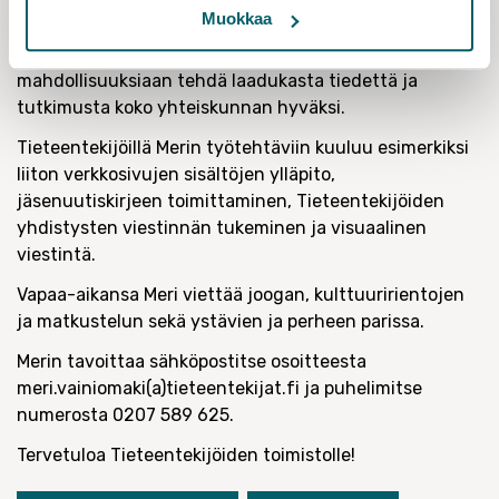
jäseniämme parhaani mukaan. On innostavaa ja
Muokkaa
antoisaa olla mukana edistämässä hyvää työelämää
tieteentekijöille sekä tukea sitä kautta heidän
mahdollisuuksiaan tehdä laadukasta tiedettä ja
tutkimusta koko yhteiskunnan hyväksi.
Tieteentekijöillä Merin työtehtäviin kuuluu esimerkiksi
liiton verkkosivujen sisältöjen ylläpito,
jäsenuutiskirjeen toimittaminen, Tieteentekijöiden
yhdistysten viestinnän tukeminen ja visuaalinen
viestintä.
Vapaa-aikansa Meri viettää joogan, kulttuuririentojen
ja matkustelun sekä ystävien ja perheen parissa.
Merin tavoittaa sähköpostitse osoitteesta
meri.vainiomaki(a)tieteentekijat.fi ja puhelimitse
numerosta 0207 589 625.
Tervetuloa Tieteentekijöiden toimistolle!