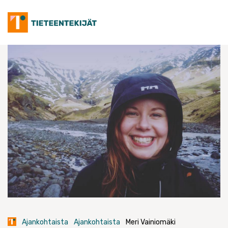
Skip
to
content
Ajankohtaista
Ajankohtaista
Meri Vainiomäki