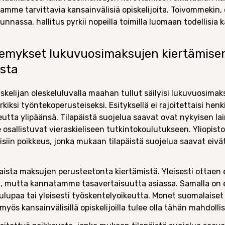
mme tarvittavia kansainvälisiä opiskelijoita. Toivommekin,
nassa, hallitus pyrkii nopeilla toimilla luomaan todellisia k
kemykset lukuvuosimaksujen kiertämise
sta
skelijan oleskeluluvalla maahan tullut säilyisi lukuvuosimak
kiksi työntekoperusteiseksi. Esityksellä ei rajoitettaisi hen
keutta ylipäänsä. Tilapäistä suojelua saavat ovat nykyisen
 osallistuvat vieraskieliseen tutkintokoulutukseen. Yliopistol
isiin poikkeus, jonka mukaan tilapäistä suojelua saavat eivät
laista maksujen perusteetonta kiertämistä. Yleisesti ottae
 mutta kannatamme tasavertaisuutta asiassa. Samalla on eri
ulupaa tai yleisesti työskentelyoikeutta. Monet suomalaiset 
 myös kansainvälisillä opiskelijoilla tulee olla tähän mahdolli