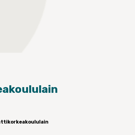
eakoululain
attikorkeakoululain