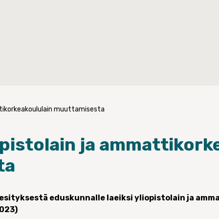
ttikorkeakoululain muuttamisesta
pistolain ja ammattikork
ta
sityksestä eduskunnalle laeiksi yliopistolain ja amm
023)