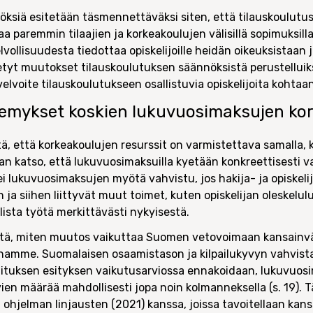
ksiä esitetään täsmennettäväksi siten, että tilauskoulutuso
a paremmin tilaajien ja korkeakoulujen välisillä sopimuksilla
ollisuudesta tiedottaa opiskelijoille heidän oikeuksistaan j
tyt muutokset tilauskoulutuksen säännöksistä perustelluiks
lvoite tilauskoulutukseen osallistuvia opiskelijoita kohta
kemykset koskien lukuvuosimaksujen ko
itä, että korkeakoulujen resurssit on varmistettava samalla, 
n katso, että lukuvuosimaksuilla kyetään konkreettisesti 
ei lukuvuosimaksujen myötä vahvistu, jos hakija- ja opiskel
a siihen liittyvät muut toimet, kuten opiskelijan oleskelul
lista työtä merkittävästi nykyisestä.
tä, miten muutos vaikuttaa Suomen vetovoimaan kansainväli
hamme. Suomalaisen osaamistason ja kilpailukyvyn vahvist
allituksen esityksen vaikutusarviossa ennakoidaan, lukuvuo
en määrää mahdollisesti jopa noin kolmanneksella (s. 19). T
hjelman linjausten (2021) kanssa, joissa tavoitellaan kansa