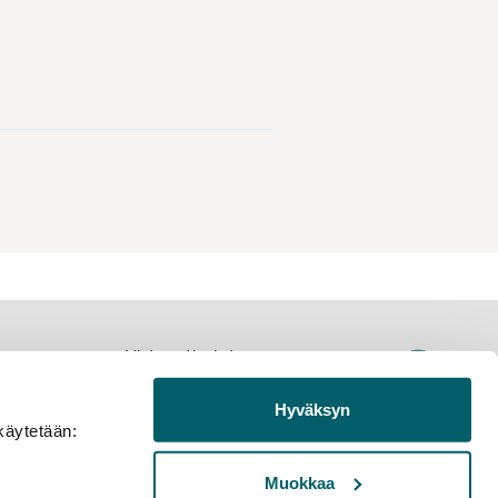
Yhteystiedot
Jäsenyys
Hyväksyn
Jäsenyhdistykset
käytetään:
Tietosuojaseloste
stiedot
Palautelomake
Muokkaa