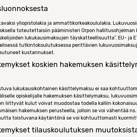
ysluonnoksesta
vaksi yliopistolakia ja ammattikorkeakoululakia. Lukuvuosim
sella toteutettaisiin pääministeri Orpon hallitusohjelman k
kelijoiden lukukausimaksujen täyskatteellisuutta”. EU- ja 
kielisessä tutkintokoulutuksessa perittävien lukuvuosimaksuj
heutuneet kustannukset.
kemykset koskien hakemuksen käsittel
istuva lukukausikohtainen käsittelymaksu ei saa kohtuuttom
väliselle opiskelijalle hakemuksen käsittelymaksu, lukuvuos
liittyvät kulut voivat muodostaa todella kalliin kokonais
mmäisen hakemuksen perusteella, jolloin se voi vähentää ns
mutta toistuvana käytäntönä se voi kohtuuttomasti kuormitta
emykset tilauskoulutuksen muutoksist