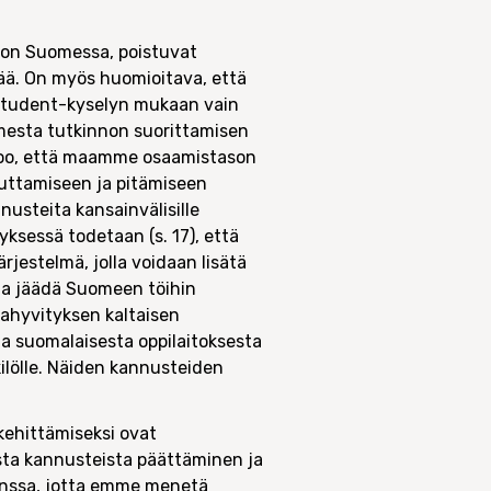
nnon Suomessa, poistuvat
ää. On myös huomioitava, että
rostudent-kyselyn mukaan vain
omesta tutkinnon suorittamisen
katsoo, että maamme osaamistason
outtamiseen ja pitämiseen
nusteita kansainvälisille
yksessä todetaan (s. 17), että
jestelmä, jolla voidaan lisätä
ta jäädä Suomeen töihin
nahyvityksen kaltaisen
a suomalaisesta oppilaitoksesta
lölle. Näiden kannusteiden
 kehittämiseksi ovat
ista kannusteista päättäminen ja
kanssa, jotta emme menetä