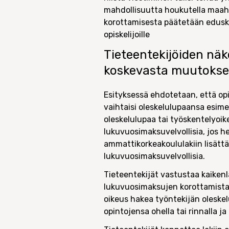
mahdollisuutta houkutella maaha
korottamisesta päätetään eduskun
opiskelijoille
Tieteentekijöiden nä
koskevasta muutokse
Esityksessä ehdotetaan, että opi
vaihtaisi oleskelulupaansa esimer
oleskelulupaa tai työskentelyoi
lukuvuosimaksuvelvollisia, jos he
ammattikorkeakoululakiin lisättä
lukuvuosimaksuvelvollisia.
Tieteentekijät vastustaa kaiken
lukuvuosimaksujen korottamista,
oikeus hakea työntekijän oleskel
opintojensa ohella tai rinnalla ja