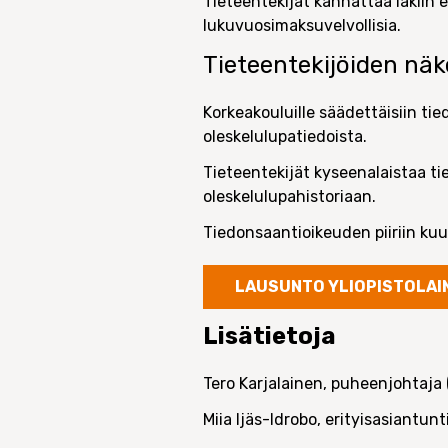
Tieteentekijät kannattaa lakiin e
lukuvuosimaksuvelvollisia.
Tieteentekijöiden nä
Korkeakouluille säädettäisiin ti
oleskelulupatiedoista.
Tieteentekijät kyseenalaistaa t
oleskelulupahistoriaan.
Tiedonsaantioikeuden piiriin kuu
LAUSUNTO YLIOPISTOLAI
Lisätietoja
Tero Karjalainen, puheenjohtaja 
Miia Ijäs-Idrobo, erityisasiantunt