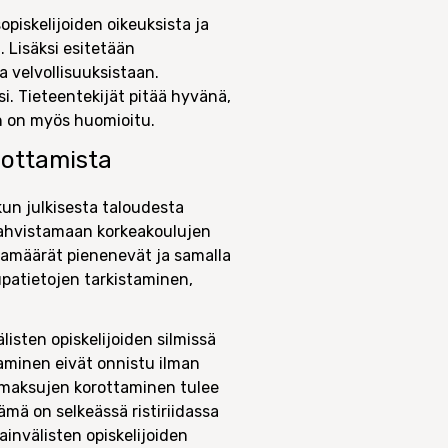
piskelijoiden oikeuksista ja
. Lisäksi esitetään
a velvollisuuksistaan.
i. Tieteentekijät pitää hyvänä,
an on myös huomioitu.
rottamista
kun julkisesta taloudesta
vahvistamaan korkeakoulujen
ijamäärät pienenevät ja samalla
upatietojen tarkistaminen,
sten opiskelijoiden silmissä
aminen eivät onnistu ilman
simaksujen korottaminen tulee
ämä on selkeässä ristiriidassa
invälisten opiskelijoiden