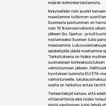
määrän kolminkertaistamista.
Nykyisellään noin puolet kansain
maastamme tutkinnon suorittamis
Suomesta poistuminen on harvoin
noin 10 % kansainvälisistä ulko
jälkeen (ks. Opetus- ja kulttuur
nostamiseksi Suomen tulisi pano
maassamme. Lukuvuosimaksujen 
opiskelijoille jäädä maahamme op
”tarkoituksena on lisäksi myöhem
suomalaisen korkeakoulutuksen v
valmistumisen jälkeen. Hallitus
hyvityksen luomista EU/ETA-maid
valmistuneelle, lukukausimaksua
osalta on tarkoitus antaa tarvit
Tieteentekijät katsoo, että edell
riittämättömiä eikä niiden tote
niistä viestiminen tulisi tehdä