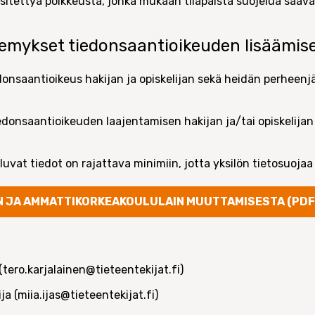
sitettyä poikkeusta, jonka mukaan tilapäistä suojelua saavat
kemykset tiedonsaantioikeuden lisäämis
edonsaantioikeus hakijan ja opiskelijan sekä heidän perheen
iedonsaantioikeuden laajentamisen hakijan ja/tai opiskelija
luvat tiedot on rajattava minimiin, jotta yksilön tietosuoja
N JA AMMATTIKORKEAKOULULAIN MUUTTAMISESTA (PDF
(tero.karjalainen@tieteentekijat.fi)
ija (miia.ijas@tieteentekijat.fi)