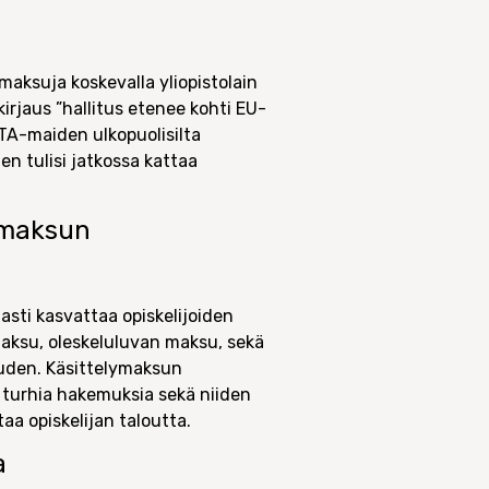
aksuja koskevalla yliopistolain
irjaus ”hallitus etenee kohti EU-
ETA-maiden ulkopuolisilta
en tulisi jatkossa kattaa
ymaksun
asti kasvattaa opiskelijoiden
imaksu, oleskeluluvan maksu, sekä
uuden. Käsittelymaksun
. turhia hakemuksia sekä niiden
a opiskelijan taloutta.
a