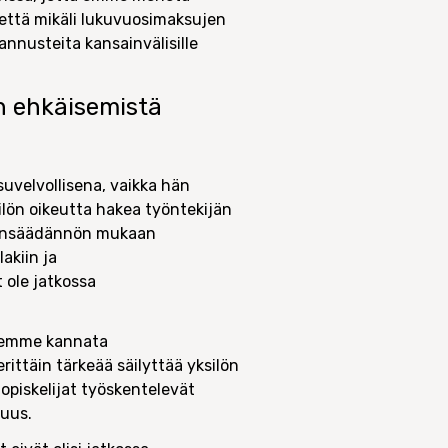
 että mikäli lukuvuosimaksujen
annusteita kansainvälisille
n ehkäisemistä
suvelvollisena, vaikka hän
kilön oikeutta hakea työntekijän
 lainsäädännön mukaan
akiin ja
 ole jatkossa
n emme kannata
ttäin tärkeää säilyttää yksilön
opiskelijat työskentelevät
suus.