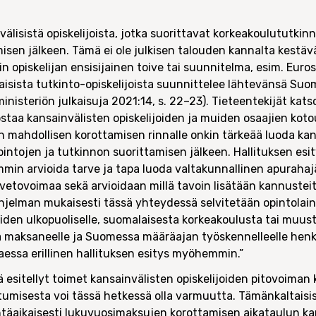
välisistä opiskelijoista, jotka suorittavat korkeakoulututki
en jälkeen. Tämä ei ole julkisen talouden kannalta kestäv
 opiskelijan ensisijainen toive tai suunnitelma, esim. Eu
maisista tutkinto-opiskelijoista suunnittelee lähtevänsä Su
iministeriön julkaisuja 2021:14, s. 22–23). Tieteentekijät 
staa kansainvälisten opiskelijoiden ja muiden osaajien kot
mahdollisen korottamisen rinnalle onkin
tärkeää luoda kan
intojen ja tutkinnon suorittamisen jälkeen. Hallituksen esit
min arvioida tarve ja tapa luoda valtakunnallinen apurahajär
etovoimaa sekä arvioidaan millä tavoin lisätään kannustei
ohjelman mukaisesti tässä yhteydessä selvitetään opintolai
en ulkopuoliselle, suomalaisesta korkeakoulusta tai muust
 maksaneelle ja Suomessa määräajan työskennelleelle henki
taessa erillinen hallituksen esitys myöhemmin.”
ä esitellyt toimet kansainvälisten opiskelijoiden pitovoiman
utumisesta voi tässä hetkessä olla varmuutta. Tämänkaltais
 yhtäaikaisesti lukuvuosimaksujen korottamisen aikataulun 