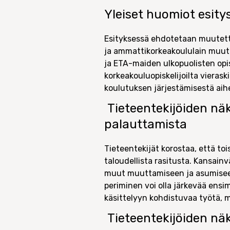
Yleiset huomiot esit
Esityksessä ehdotetaan muutetta
ja ammattikorkeakoululain muutok
ja ETA-maiden ulkopuolisten opis
korkeakouluopiskelijoilta vieras
koulutuksen järjestämisestä ai
Tieteentekijöiden
nä
palauttamista
Tieteentekijät korostaa, että to
taloudellista rasitusta. Kansain
muut muuttamiseen ja asumiseen 
periminen voi olla järkevää ensi
käsittelyyn kohdistuvaa työtä, 
Tieteentekijöiden
näk