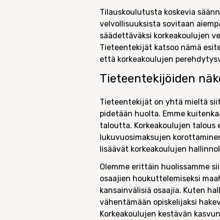
Tilauskoulutusta koskevia säännö
velvollisuuksista sovitaan aiempa
säädettäväksi korkeakoulujen velv
Tieteentekijät katsoo nämä esite
että korkeakoulujen perehdytysve
Tieteentekijöiden nä
Tieteentekijät on yhtä mieltä si
pidetään huolta. Emme kuitenkaa
taloutta. Korkeakoulujen talous 
lukuvuosimaksujen korottaminen j
lisäävät korkeakoulujen hallinnol
Olemme erittäin huolissamme sii
osaajien houkuttelemiseksi maa
kansainvälisiä osaajia. Kuten h
vähentämään opiskelijaksi hakevi
Korkeakoulujen kestävän kasvun o