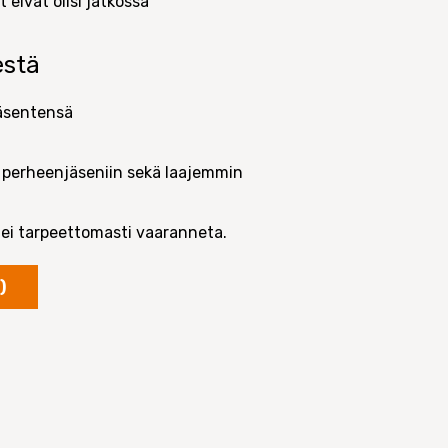
 eivät olisi jatkossa
estä
jäsentensä
n perheenjäseniin sekä laajemmin
a ei tarpeettomasti vaaranneta.
)