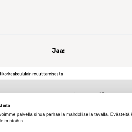
Jaa:
ttikorkeakoululain muuttamisesta
Tieteentekijät
Rautatieläisenkatu 6
teitä
00520 Helsinki
oimme palvella sinua parhaalla mahdollisella tavalla. Evästeitä 
Jäsenyyspalvelun yhtey
toimintoihin