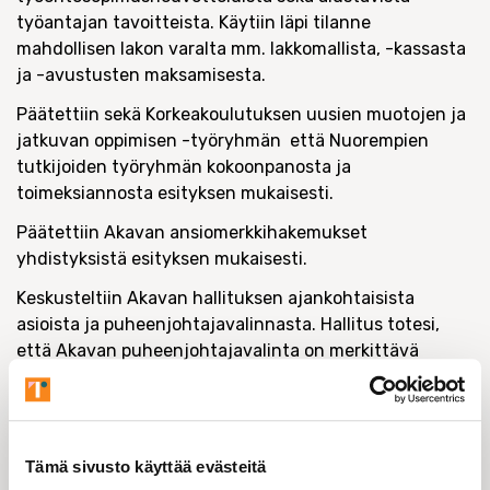
työantajan tavoitteista. Käytiin läpi tilanne
mahdollisen lakon varalta mm. lakkomallista, -kassasta
ja -avustusten maksamisesta.
Päätettiin sekä Korkeakoulutuksen uusien muotojen ja
jatkuvan oppimisen -työryhmän että Nuorempien
tutkijoiden työryhmän kokoonpanosta ja
toimeksiannosta esityksen mukaisesti.
Päätettiin Akavan ansiomerkkihakemukset
yhdistyksistä esityksen mukaisesti.
Keskusteltiin Akavan hallituksen ajankohtaisista
asioista ja puheenjohtajavalinnasta. Hallitus totesi,
että Akavan puheenjohtajavalinta on merkittävä
tilaisuus keskustella Akavan ja koko
ammattiyhdistysliikkeen suunnasta ja järjestön
kehittämisestä. Kun vaalin osallistuu useampi
puheenjohtajaehdokas, päästään näistä teemoista ja
Tämä sivusto käyttää evästeitä
tulevan puheenjohtajan työlistasta keskustelemaan