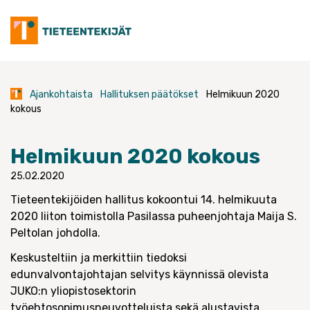
Skip
to
content
Ajankohtaista
Hallituksen päätökset
Helmikuun 2020
kokous
Helmikuun 2020 kokous
25.02.2020
Tieteentekijöiden hallitus kokoontui 14. helmikuuta
2020 liiton toimistolla Pasilassa puheenjohtaja Maija S.
Peltolan johdolla.
Keskusteltiin ja merkittiin tiedoksi
edunvalvontajohtajan selvitys käynnissä olevista
JUKO:n yliopistosektorin
työehtosopimusneuvotteluista sekä alustavista