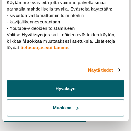
Käytämme evästeitä jotta voimme palvella sinua
riittävän monipuolisesti. Hallitus päätti kannattaa
parhaalla mahdollisella tavalla. Evästeitä käytetään:
avoimia ja aitoja vaaleja Akavan puheenjohtajuudesta
- sivuston välttämättömiin toimintoihin
ja valtuutti toiminnanjohtajan tekemään
- kävijäliikenneseurantaan
puheenjohtajaehdokastunnusteluja.
- Youtube-videoiden toistamiseen
Valitse
Hyväksyn
jos sallit näiden evästeiden käytön,
Päätettiin valita Akavan liittokokoukseen 26.5.2020
klikkaa
Muokkaa
muuttaaksesi asetuksia. Lisätietoja
Tieteentekijöiden edustajina Tero Karjalainen ja Lotta
löydät
tietosuojasivuiltamme
.
Alhonnoro sekä varaedustajiksi Johanna Moisio ja Mia
Weckman.
Päätettiin kommentoida liiton kanavissa Suomen
Näytä tiedot
hallituksen päätöksiä toimenpiteistä työperäiseen
maahanmuuttoon ja kansainvälisten osaajien
Hyväksyn
houkutteluun.
Seuraava hallituksen kokous on 6. maaliskuuta 2020.
Muokkaa
HALLITUKSEN PÄÄTÖKSET
Lähiliitto