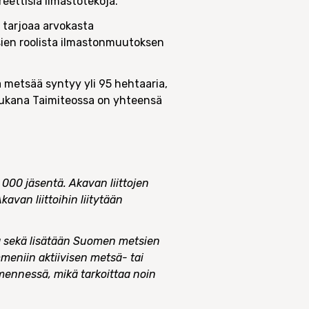
eettisia ilmastotekoja.
 tarjoaa arvokasta
sien roolista ilmastonmuutoksen
 metsää syntyy yli 95 hehtaaria,
Mukana Taimiteossa on yhteensä
000 jäsentä. Akavan liittojen
avan liittoihin liitytään
ia sekä lisätään Suomen metsien
mmeniin aktiivisen metsä- tai
mennessä, mikä tarkoittaa noin