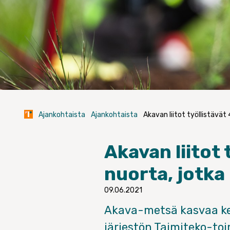
Ajankohtaista
Ajankohtaista
Akavan liitot työllistävät
Akavan liitot 
nuorta, jotka
09.06.2021
Akava-metsä kasvaa ke
järjestön Taimiteko-toi