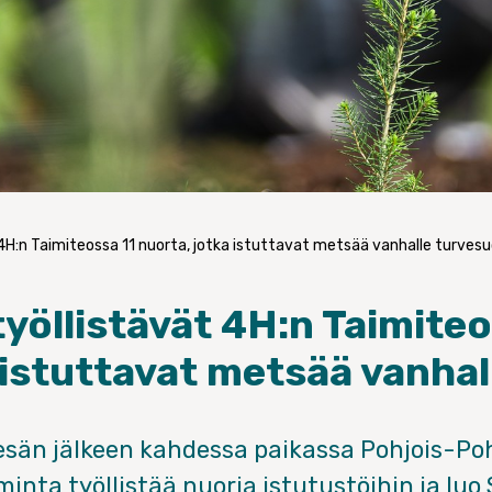
 4H:n Taimiteossa 11 nuorta, jotka istuttavat metsää vanhalle turvesu
työllistävät 4H:n Taimite
 istuttavat metsää vanhal
sän jälkeen kahdessa paikassa Pohjois-Po
minta työllistää nuoria istutustöihin ja l