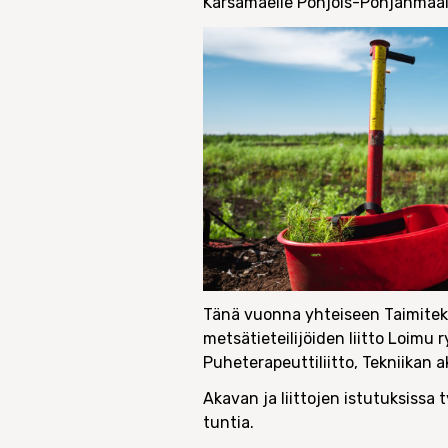
Kärsämäelle Pohjois-Pohjanmaall
Tänä vuonna yhteiseen Taimitek
metsätieteilijöiden liitto Loimu
Puheterapeuttiliitto, Tekniikan 
Akavan ja liittojen istutuksissa 
tuntia.