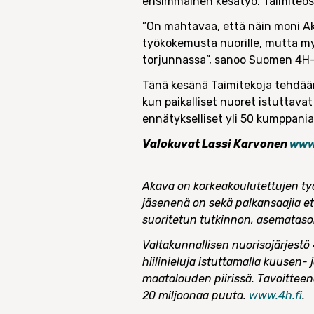
ensimmäinen kesätyö. Taimiteoss
”On mahtavaa, että näin moni Ak
työkokemusta nuorille, mutta my
torjunnassa”, sanoo Suomen 4H-l
Tänä kesänä Taimitekoja tehdään
kun paikalliset nuoret istuttav
ennätykselliset yli 50 kumppania
Valokuvat Lassi Karvonen
www
Akava on korkeakoulutettujen työ
jäsenenä on sekä palkansaajia että
suoritetun tutkinnon, asemataso
Valtakunnallisen nuorisojärjestö
hiilinieluja istuttamalla kuusen-
maatalouden piirissä. Tavoittee
20 miljoonaa puuta.
www.4h.fi
.