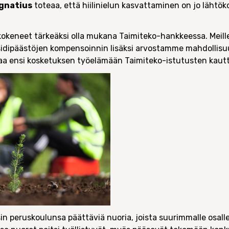
Ignatius
toteaa, että hiilinielun kasvattaminen on jo lähtök
t kokeneet tärkeäksi olla mukana Taimiteko-hankkeessa. Meill
ioksidipäästöjen kompensoinnin lisäksi arvostamme mahdollis
 saa ensi kosketuksen työelämään Taimiteko-istutusten kautt
in peruskoulunsa päättäviä nuoria, joista suurimmalle osall