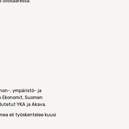
 Silosaaressa.
non-, ympäristö- ja
men Ekonomit, Suomen
ulutetut YKA ja Akava.
imea eli työskentelee kuusi