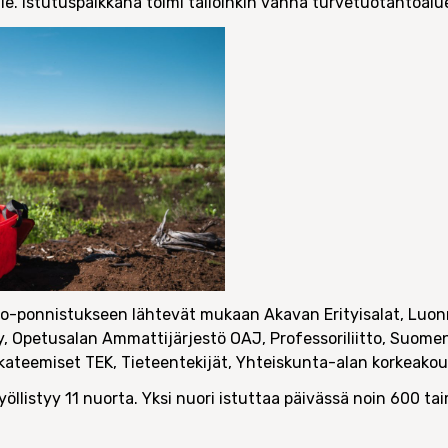
e. Istutuspaikkana toimi tällöinkin vanha turvetuotantoalue
o-ponnistukseen lähtevät mukaan Akavan Erityisalat, Luon
 ry, Opetusalan Ammattijärjestö OAJ, Professoriliitto, Suo
akateemiset TEK, Tieteentekijät, Yhteiskunta-alan korkeako
työllistyy 11 nuorta. Yksi nuori istuttaa päivässä noin 600 ta