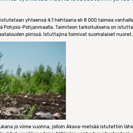
 istutetaan yhteensä 4,1 hehtaaria eli 8 000 taimea vanhall
llä Pohjois-Pohjanmaalla. Taimiteon tarkoituksena on istutta
aatalouden piirissä. Istuttajina toimivat suomalaiset nuoret.
mukana jo viime vuonna, jolloin Akava-metsää istutettiin lä