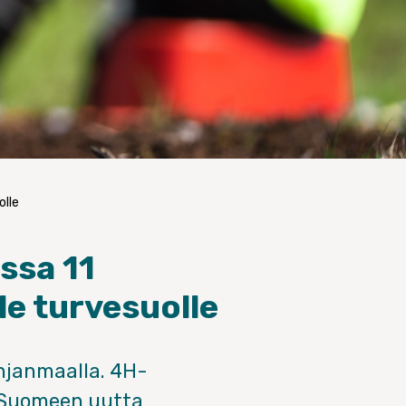
olle
ossa 11
le turvesuolle
hjanmaalla. 4H-
uo Suomeen uutta