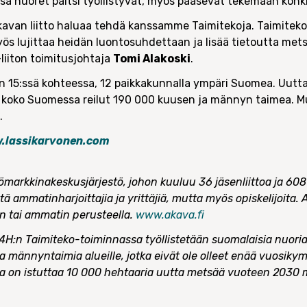
a nuoret paitsi työllistyvät, myös pääsevät tekemään konkr
avan liitto haluaa tehdä kanssamme Taimitekoja. Taimiteko
ös lujittaa heidän luontosuhdettaan ja lisää tietoutta met
iiton toimitusjohtaja
Tomi Alakoski
.
 15:ssä kohteessa, 12 paikkakunnalla ympäri Suomea. Uutta
at koko Suomessa reilut 190 000 kuusen ja männyn taimea. 
.
.lassikarvonen.com
markkinakeskusjärjestö, johon kuuluu 36 jäsenliittoa ja 608 
 ammatinharjoittajia ja yrittäjiä, mutta myös opiskelijoita. Ak
n tai ammatin perusteella.
www.akava.fi
 4H:n Taimiteko-toiminnassa työllistetään suomalaisia nuor
 ja männyntaimia alueille, jotka eivät ole olleet enää vuosiky
na on istuttaa 10 000 hehtaaria uutta metsää vuoteen 2030 