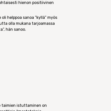
ohtaisesti hienon positiivinen
e oli helppoa sanoa ”kyllä” myös
uutta olla mukana tarjoamassa
a”, hän sanoo.
e taimien istuttaminen on