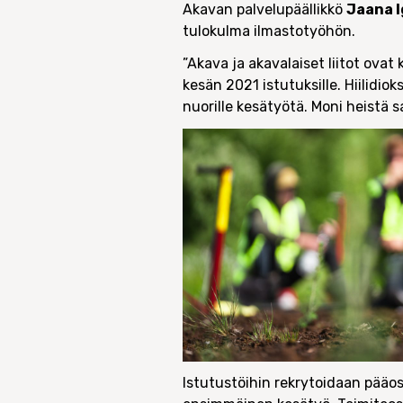
Akavan palvelupäällikkö
Jaana 
tulokulma ilmastotyöhön.
”Akava ja akavalaiset liitot ova
kesän 2021 istutuksille. Hiilid
nuorille kesätyötä. Moni heistä
Istutustöihin rekrytoidaan pääos