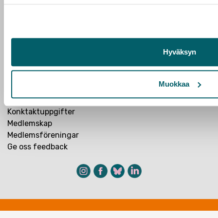
Forskarförbundet
Hyväksyn
Järnvägsmannagatan 6,
00520 Helsingfors
Muokkaa
Arbetslöshetskassan Ote
Konktaktuppgifter
Medlemskap
Medlemsföreningar
Ge oss feedback