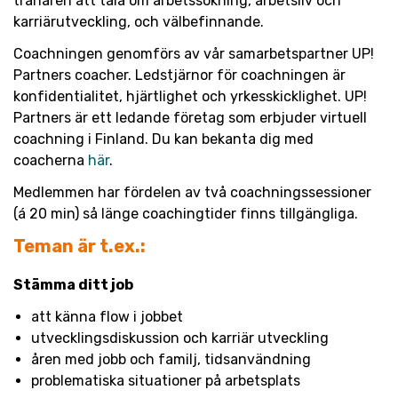
tränaren att tala om arbetssökning, arbetsliv och
karriärutveckling, och välbefinnande.
Coachningen genomförs av vår samarbetspartner UP!
Partners coacher. Ledstjärnor för coachningen är
konfidentialitet, hjärtlighet och yrkesskicklighet. UP!
Partners är ett ledande företag som erbjuder virtuell
coachning i Finland. Du kan bekanta dig med
coacherna
här
.
Medlemmen har fördelen av två coachningssessioner
(á 20 min) så länge coachingtider finns tillgängliga.
Teman är t.ex.:
Stämma ditt job
att känna flow i jobbet
utvecklingsdiskussion och karriär utveckling
åren med jobb och familj, tidsanvändning
problematiska situationer på arbetsplats