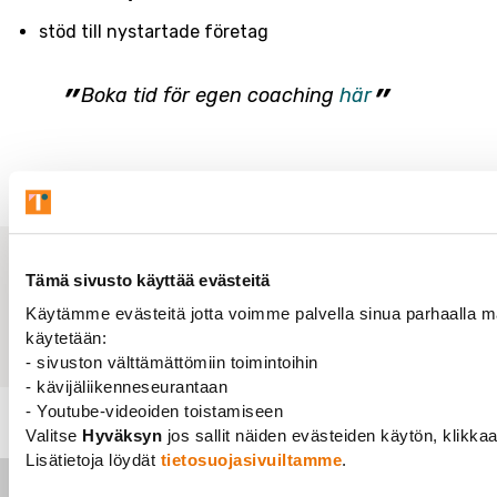
stöd till nystartade företag
Boka tid för egen coaching
här
Tämä sivusto käyttää evästeitä
Käytämme evästeitä jotta voimme palvella sinua parhaalla mah
Dela med sig:
käytetään:
- sivuston välttämättömiin toimintoihin
- kävijäliikenneseurantaan
- Youtube-videoiden toistamiseen
Medlemskap
Medlemsförmåner
Karriärtjänster
Valitse
Hyväksyn
jos sallit näiden evästeiden käytön, klikka
Utbildning och karriärcoaching
Lisätietoja löydät
tietosuojasivuiltamme
.