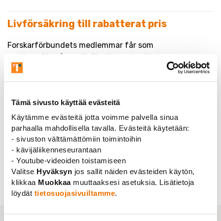
Livförsäkring till rabatterat pris
Forskarförbundets medlemmar får som
medlemsförmån en livförsäkring beviljad av
Ömsesidiga Försäkringsbolaget Kaleva till rabatterat
pris. En livförsäkring tryggar familjens utkomst om det
värsta skulle inträffa. Förbundets medlem och dennas
Tämä sivusto käyttää evästeitä
äkta hälft är berättigade till den förmånliga
livförsäkringen*. Bekanta dig med din medlemsförmån
Käytämme evästeitä jotta voimme palvella sinua
på
henkivakuutuskuntoon.fi
parhaalla mahdollisella tavalla. Evästeitä käytetään:
- sivuston välttämättömiin toimintoihin
* Finlands förmånligaste livförsäkring (prisjämförelse
- kävijäliikenneseurantaan
utförd av Försäkrings- och finansrådgivningen FINE,
- Youtube-videoiden toistamiseen
9/2016) beviljas till föreningsmedlemmar av
Valitse
Hyväksyn
jos sallit näiden evästeiden käytön,
Ömsesidiga Försäkringsbolaget Kaleva.
klikkaa
Muokkaa
muuttaaksesi asetuksia. Lisätietoja
löydät
tietosuojasivuiltamme
.