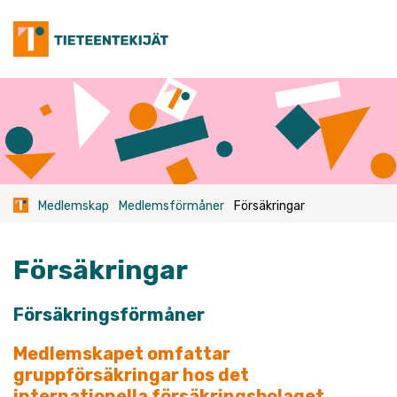
Skip
to
content
Medlemskap
Medlemsförmåner
Försäkringar
Försäkringar
Försäkringsförmåner
Medlemskapet omfattar
gruppförsäkringar hos det
internationella försäkringsbolaget