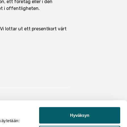
n, ett företag eller i den
et i offentligheten.
i lottar ut ett presentkort värt
Hyväksyn
käytetään: