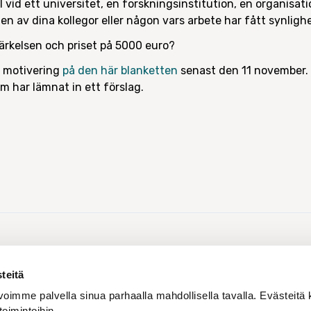
 vid ett universitet, en forskningsinstitution, en organisatio
en av dina kollegor eller någon vars arbete har fått synligh
ärkelsen och priset på 5000 euro?
s motivering
på den här blanketten
senast den 11 november. V
som har lämnat in ett förslag.
Dela med sig:
teitä
oimme palvella sinua parhaalla mahdollisella tavalla. Evästeitä 
toimintoihin