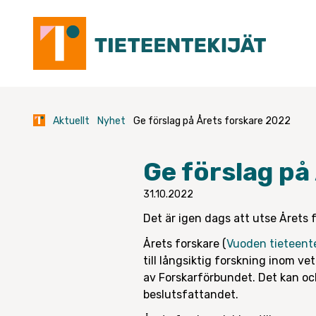
Skip
to
content
Aktuellt
Nyhet
Ge förslag på Årets forskare 2022
Ge förslag på
31.10.2022
Det är igen dags att utse Årets 
Årets forskare (
Vuoden tieteente
till långsiktig forskning inom v
av Forskarförbundet. Det kan oc
beslutsfattandet.