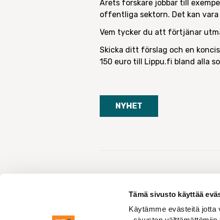
Årets forskare jobbar till exempel
offentliga sektorn. Det kan vara 
Vem tycker du att förtjänar utm
Skicka ditt förslag och en konci
150 euro till Lippu.fi bland alla 
NYHET
Tämä sivusto käyttää eväs
Käytämme evästeitä jotta v
Aktuellt
Nyhet
Ge förslag på Årets forskare 2022
- sivuston välttämättömiin 