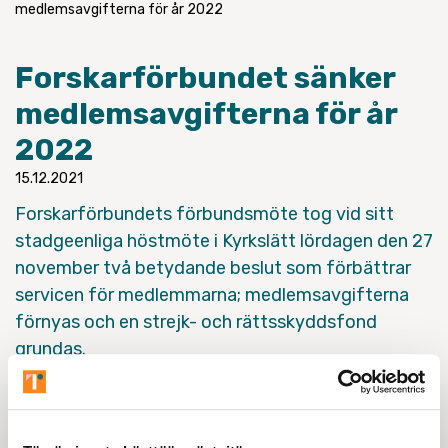
medlemsavgifterna för år 2022
Forskarförbundet sänker
medlemsavgifterna för år
2022
15.12.2021
Forskarförbundets förbundsmöte tog vid sitt
stadgeenliga höstmöte i Kyrkslätt lördagen den 27
november två betydande beslut som förbättrar
servicen för medlemmarna; medlemsavgifterna
förnyas och en strejk- och rättsskyddsfond
grundas.
Medlemsavgiften sjunker och förenhetligas under det
kommande året så att avgiften är en procent av
bruttolönen för lönearbetande medlemmar oberoende